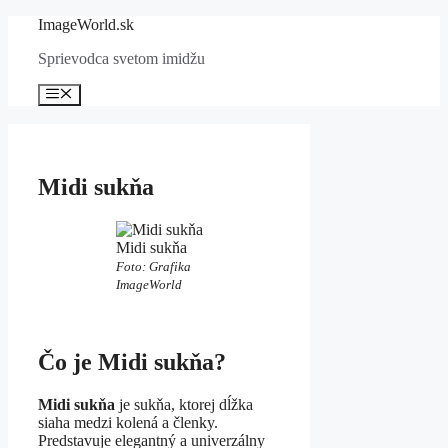
Preskočiť
ImageWorld.sk
na
Sprievodca svetom imidžu
obsah
Menu
Midi sukňa
Midi sukňa
Foto: Grafika
ImageWorld
Čo je Midi sukňa?
Midi sukňa
je sukňa, ktorej dĺžka
siaha medzi kolená a členky.
Predstavuje elegantný a univerzálny