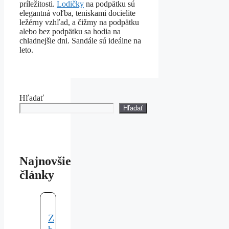
príležitosti.
Lodičky
na podpätku sú
elegantná voľba, teniskami docielite
ležérny vzhľad, a čižmy na podpätku
alebo bez podpätku sa hodia na
chladnejšie dni. Sandále sú ideálne na
leto.
Hľadať
Hľadať
Najnovšie
články
Z