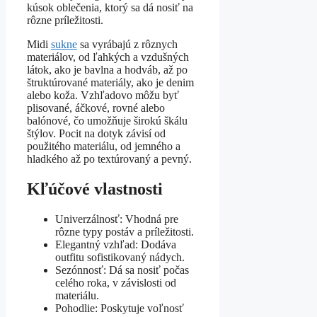
kúsok oblečenia, ktorý sa dá nosiť na
rôzne príležitosti.
Midi
sukne
sa vyrábajú z rôznych
materiálov, od ľahkých a vzdušných
látok, ako je bavlna a hodváb, až po
štruktúrované materiály, ako je denim
alebo koža. Vzhľadovo môžu byť
plisované, áčkové, rovné alebo
balónové, čo umožňuje širokú škálu
štýlov. Pocit na dotyk závisí od
použitého materiálu, od jemného a
hladkého až po textúrovaný a pevný.
Kľúčové vlastnosti
Univerzálnosť: Vhodná pre
rôzne typy postáv a príležitosti.
Elegantný vzhľad: Dodáva
outfitu sofistikovaný nádych.
Sezónnosť: Dá sa nosiť počas
celého roka, v závislosti od
materiálu.
Pohodlie: Poskytuje voľnosť