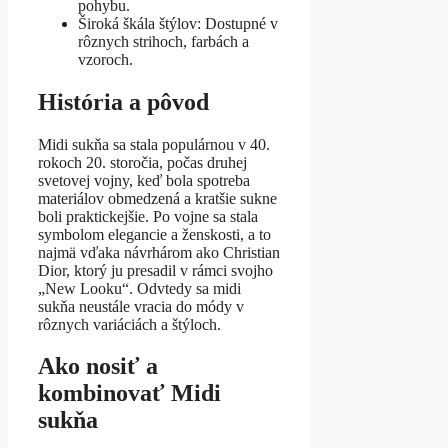
pohybu.
Široká škála štýlov: Dostupné v
rôznych strihoch, farbách a
vzoroch.
História a pôvod
Midi sukňa sa stala populárnou v 40.
rokoch 20. storočia, počas druhej
svetovej vojny, keď bola spotreba
materiálov obmedzená a kratšie sukne
boli praktickejšie. Po vojne sa stala
symbolom elegancie a ženskosti, a to
najmä vďaka návrhárom ako Christian
Dior, ktorý ju presadil v rámci svojho
„New Looku“. Odvtedy sa midi
sukňa neustále vracia do módy v
rôznych variáciách a štýloch.
Ako nosiť a
kombinovať Midi
sukňa