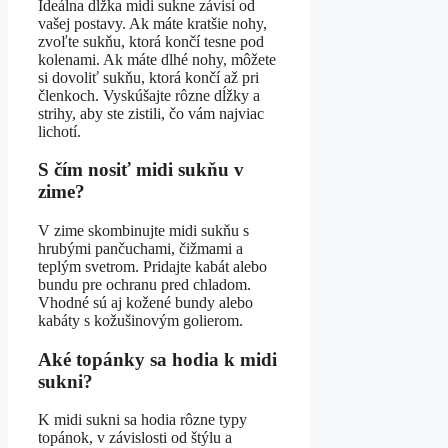
Ideálna dĺžka midi sukne závisí od
vašej postavy. Ak máte kratšie nohy,
zvoľte sukňu, ktorá končí tesne pod
kolenami. Ak máte dlhé nohy, môžete
si dovoliť sukňu, ktorá končí až pri
členkoch. Vyskúšajte rôzne dĺžky a
strihy, aby ste zistili, čo vám najviac
lichotí.
S čím nosiť midi sukňu v
zime?
V zime skombinujte midi sukňu s
hrubými pančuchami, čižmami a
teplým svetrom. Pridajte kabát alebo
bundu pre ochranu pred chladom.
Vhodné sú aj kožené bundy alebo
kabáty s kožušinovým golierom.
Aké topánky sa hodia k midi
sukni?
K midi sukni sa hodia rôzne typy
topánok, v závislosti od štýlu a