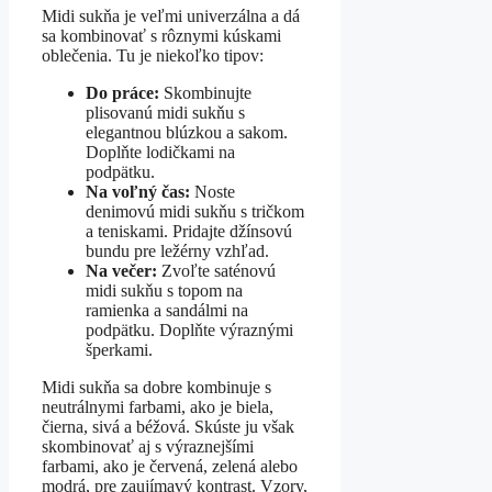
Midi sukňa je veľmi univerzálna a dá
sa kombinovať s rôznymi kúskami
oblečenia. Tu je niekoľko tipov:
Do práce:
Skombinujte
plisovanú midi sukňu s
elegantnou blúzkou a sakom.
Doplňte lodičkami na
podpätku.
Na voľný čas:
Noste
denimovú midi sukňu s tričkom
a teniskami. Pridajte džínsovú
bundu pre ležérny vzhľad.
Na večer:
Zvoľte saténovú
midi sukňu s topom na
ramienka a sandálmi na
podpätku. Doplňte výraznými
šperkami.
Midi sukňa sa dobre kombinuje s
neutrálnymi farbami, ako je biela,
čierna, sivá a béžová. Skúste ju však
skombinovať aj s výraznejšími
farbami, ako je červená, zelená alebo
modrá, pre zaujímavý kontrast. Vzory,