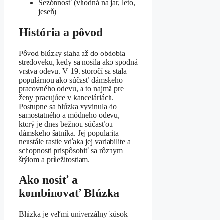
Sezónnosť (vhodná na jar, leto,
jeseň)
História a pôvod
Pôvod blúzky siaha až do obdobia
stredoveku, kedy sa nosila ako spodná
vrstva odevu. V 19. storočí sa stala
populárnou ako súčasť dámskeho
pracovného odevu, a to najmä pre
ženy pracujúce v kanceláriách.
Postupne sa blúzka vyvinula do
samostatného a módneho odevu,
ktorý je dnes bežnou súčasťou
dámskeho šatníka. Jej popularita
neustále rastie vďaka jej variabilite a
schopnosti prispôsobiť sa rôznym
štýlom a príležitostiam.
Ako nosiť a
kombinovať Blúzka
Blúzka je veľmi univerzálny kúsok