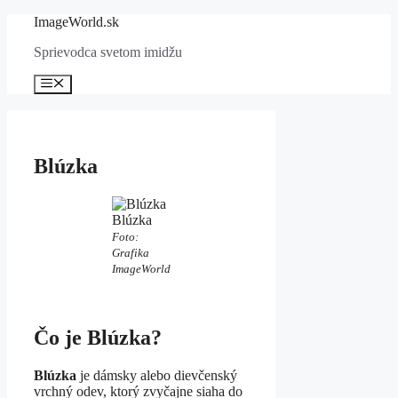
Preskočiť
ImageWorld.sk
na
Sprievodca svetom imidžu
obsah
Menu
Blúzka
Blúzka
Foto:
Grafika
ImageWorld
Čo je Blúzka?
Blúzka
je dámsky alebo dievčenský
vrchný odev, ktorý zvyčajne siaha do