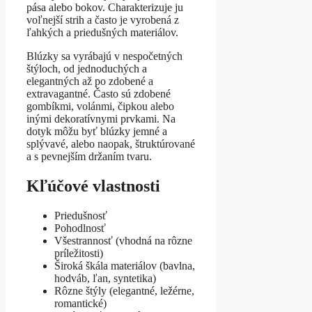
pása alebo bokov. Charakterizuje ju
voľnejší strih a často je vyrobená z
ľahkých a priedušných materiálov.
Blúzky sa vyrábajú v nespočetných
štýloch, od jednoduchých a
elegantných až po zdobené a
extravagantné. Často sú zdobené
gombíkmi, volánmi, čipkou alebo
inými dekoratívnymi prvkami. Na
dotyk môžu byť blúzky jemné a
splývavé, alebo naopak, štruktúrované
a s pevnejším držaním tvaru.
Kľúčové vlastnosti
Priedušnosť
Pohodlnosť
Všestrannosť (vhodná na rôzne
príležitosti)
Široká škála materiálov (bavlna,
hodváb, ľan, syntetika)
Rôzne štýly (elegantné, ležérne,
romantické)