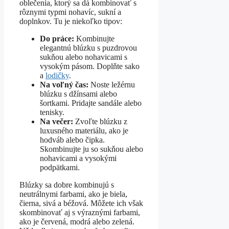
oblečenia, ktorý sa dá kombinovať s
rôznymi typmi nohavíc, sukní a
doplnkov. Tu je niekoľko tipov:
Do práce:
Kombinujte
elegantnú blúzku s puzdrovou
sukňou alebo nohavicami s
vysokým pásom. Doplňte sako
a
lodičky
.
Na voľný čas:
Noste ležérnu
blúzku s džínsami alebo
šortkami. Pridajte sandále alebo
tenisky.
Na večer:
Zvoľte blúzku z
luxusného materiálu, ako je
hodváb alebo čipka.
Skombinujte ju so sukňou alebo
nohavicami a vysokými
podpätkami.
Blúzky sa dobre kombinujú s
neutrálnymi farbami, ako je biela,
čierna, sivá a béžová. Môžete ich však
skombinovať aj s výraznými farbami,
ako je červená, modrá alebo zelená.