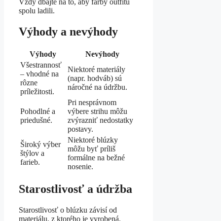
Vždy dbajte na to, aby farby outfitu
spolu ladili.
Výhody a nevýhody
Výhody
Nevýhody
Všestrannosť
Niektoré materiály
– vhodné na
(napr. hodváb) sú
rôzne
náročné na údržbu.
príležitosti.
Pri nesprávnom
Pohodlné a
výbere strihu môžu
priedušné.
zvýrazniť nedostatky
postavy.
Niektoré blúzky
Široký výber
môžu byť príliš
štýlov a
formálne na bežné
farieb.
nosenie.
Starostlivosť a údržba
Starostlivosť o blúzku závisí od
materiálu, z ktorého je vyrobená.