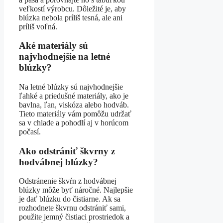
veľkostí výrobcu. Dôležité je, aby
blúzka nebola príliš tesná, ale ani
príliš voľná.
Aké materiály sú
najvhodnejšie na letné
blúzky?
Na letné blúzky sú najvhodnejšie
ľahké a priedušné materiály, ako je
bavlna, ľan, viskóza alebo hodváb.
Tieto materiály vám pomôžu udržať
sa v chlade a pohodlí aj v horúcom
počasí.
Ako odstrániť škvrny z
hodvábnej blúzky?
Odstránenie škvŕn z hodvábnej
blúzky môže byť náročné. Najlepšie
je dať blúzku do čistiarne. Ak sa
rozhodnete škvrnu odstrániť sami,
použite jemný čistiaci prostriedok a