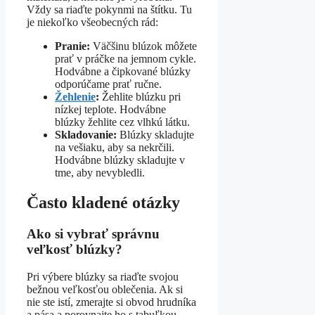
Vždy sa riaďte pokynmi na štítku. Tu
je niekoľko všeobecných rád:
Pranie:
Väčšinu blúzok môžete
prať v práčke na jemnom cykle.
Hodvábne a čipkované blúzky
odporúčame prať ručne.
Žehlenie
:
Žehlite blúzku pri
nízkej teplote. Hodvábne
blúzky žehlite cez vlhkú látku.
Skladovanie:
Blúzky skladujte
na vešiaku, aby sa nekrčili.
Hodvábne blúzky skladujte v
tme, aby nevybledli.
Často kladené otázky
Ako si vybrať správnu
veľkosť blúzky?
Pri výbere blúzky sa riaďte svojou
bežnou veľkosťou oblečenia. Ak si
nie ste istí, zmerajte si obvod hrudníka
a pása a porovnajte ho s tabuľkou