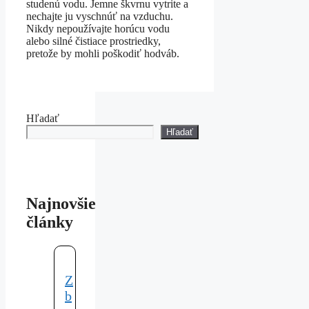
studenú vodu. Jemne škvrnu vytrite a
nechajte ju vyschnúť na vzduchu.
Nikdy nepoužívajte horúcu vodu
alebo silné čistiace prostriedky,
pretože by mohli poškodiť hodváb.
Hľadať
Hľadať
Najnovšie
články
Z
b