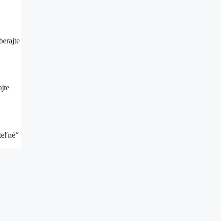
berajte
jte
iteľné“