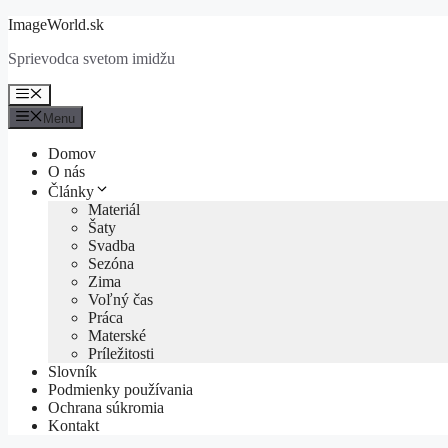
Preskočiť
ImageWorld.sk
na
Sprievodca svetom imidžu
obsah
Menu
Menu
Domov
O nás
Články
Materiál
Šaty
Svadba
Sezóna
Zima
Voľný čas
Práca
Materské
Príležitosti
Slovník
Podmienky používania
Ochrana súkromia
Kontakt