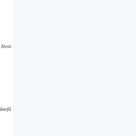
život.
lnejší