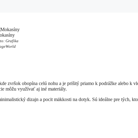
okasíny
to: Grafika
ageWorld
 kde zvršok obopína celú nohu a je prišitý priamo k podrážke alebo k vl
ie môžu využívať aj iné materiály.
imalistický dizajn a pocit mäkkosti na dotyk. Sú ideálne pre tých, kto