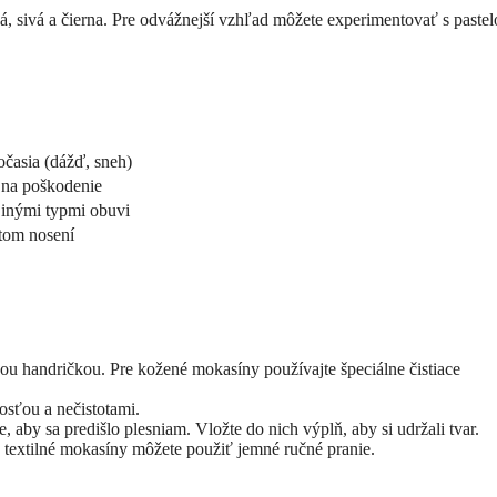
, sivá a čierna. Pre odvážnejší vzhľad môžete experimentovať s paste
časia (dážď, sneh)
 na poškodenie
 inými typmi obuvi
stom nosení
ou handričkou. Pre kožené mokasíny používajte špeciálne čistiace
osťou a nečistotami.
aby sa predišlo plesniam. Vložte do nich výplň, aby si udržali tvar.
 textilné mokasíny môžete použiť jemné ručné pranie.