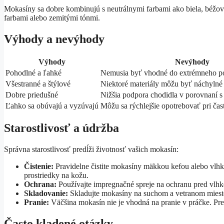
Mokasíny sa dobre kombinujú s neutrálnymi farbami ako biela, béžová
farbami alebo zemitými tónmi.
Výhody a nevýhody
Výhody
Nevýhody
Pohodlné a ľahké
Nemusia byť vhodné do extrémneho po
Všestranné a štýlové
Niektoré materiály môžu byť náchylné
Dobre priedušné
Nižšia podpora chodidla v porovnaní s
Ľahko sa obúvajú a vyzúvajú
Môžu sa rýchlejšie opotrebovať pri ča
Starostlivosť a údržba
Správna starostlivosť predĺži životnosť vašich mokasín:
Čistenie:
Pravidelne čistite mokasíny mäkkou kefou alebo vlhk
prostriedky na kožu.
Ochrana:
Používajte impregnačné spreje na ochranu pred vlhk
Skladovanie:
Skladujte mokasíny na suchom a vetranom mieste, 
Pranie:
Väčšina mokasín nie je vhodná na pranie v práčke. Pre
Často kladené otázky