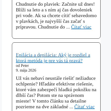
Chudnutie do plaviek: Začnite už dnes!
Blíži sa leto a s ním aj čas dovoleniek
pri vode. Ak sa chcete cítiť sebavedomo
v plavkách, je najvyšší čas začať s
prípravou. Chudnutie do ...
Čítať viac
Epilácia a depilácia: Aký je rozdiel a
ktorá metóda je pre vás tá pravá?
od Peter
9. mája 2026
Už vás nebaví neustále riešiť nežiaduce
ochlpenie? Hľadáte efektívne riešenie,
ktoré vám zabezpečí hladkú pokožku na
dlhší čas? Potom ste na správnom
mieste! V tomto článku sa detailne
pozrieme na dve základné ...
Čítať viac