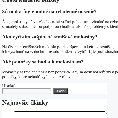
Sú mokasíny vhodné na celodenné nosenie?
Áno, mokasíny sú vo všeobecnosti veľmi pohodlné a vhodné na celode
si modely s dostatočnou podporou chodidla, ak máte problémy s klen
Ako vyčistím zašpinené semišové mokasíny?
Na čistenie semišových mokasín použite špeciálnu kefu na semiš a jem
ich vyschnúť na vzduchu. Pre odolné škvrny vyhľadajte profesionálne
Aké ponožky sa hodia k mokasínam?
Mokasíny sa tradične nosia bez ponožiek, aby sa dosiahol ležérny a 
ponožky, ktoré nebudú vyčnievať z obuvi.
Hľadať
Hľadať
Najnovšie články