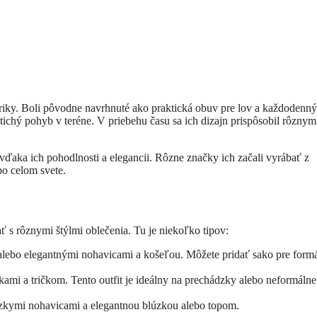
y. Boli pôvodne navrhnuté ako praktická obuv pre lov a každodenný 
tichý pohyb v teréne. V priebehu času sa ich dizajn prispôsobil rôznym
ďaka ich pohodlnosti a elegancii. Rôzne značky ich začali vyrábať z
po celom svete.
s rôznymi štýlmi oblečenia. Tu je niekoľko tipov:
ebo elegantnými nohavicami a košeľou. Môžete pridať sako pre formá
ami a tričkom. Tento outfit je ideálny na prechádzky alebo neformálne
kymi nohavicami a elegantnou blúzkou alebo topom.