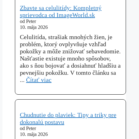
Zbavte sa celulitídy: Kompletný
sprievodca od ImageWorld.sk
od Peter
10. mája 2026
Celulitída, strašiak mnohých žien, je
problém, ktorý ovplyvňuje vzhľad
pokožky a môže znižovať sebavedomie.
Našťastie existuje mnoho spôsobov,
ako s ňou bojovať a dosiahnuť hladšiu a
pevnejšiu pokožku. V tomto článku sa
...
Čítať viac
Chudnutie do plaviek: Tipy a triky pre
dokonalú postavu
od Peter
10. mája 2026