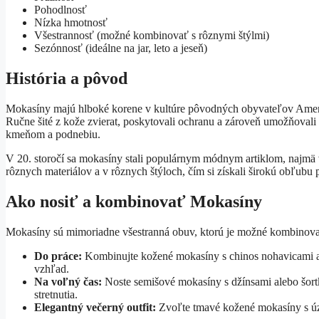
Pohodlnosť
Nízka hmotnosť
Všestrannosť (možné kombinovať s rôznymi štýlmi)
Sezónnosť (ideálne na jar, leto a jeseň)
História a pôvod
Mokasíny majú hlboké korene v kultúre pôvodných obyvateľov Amerik
Ručne šité z kože zvierat, poskytovali ochranu a zároveň umožňovali 
kmeňom a podnebiu.
V 20. storočí sa mokasíny stali populárnym módnym artiklom, najmä v
rôznych materiálov a v rôznych štýloch, čím si získali širokú obľubu 
Ako nosiť a kombinovať Mokasíny
Mokasíny sú mimoriadne všestranná obuv, ktorú je možné kombinovať 
Do práce:
Kombinujte kožené mokasíny s chinos nohavicami al
vzhľad.
Na voľný čas:
Noste semišové mokasíny s džínsami alebo šortk
stretnutia.
Elegantný večerný outfit:
Zvoľte tmavé kožené mokasíny s úz