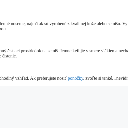
nné nosenie, najmä ak sú vyrobené z kvalitnej kože alebo semišu. Vy
bou.
ný čistiaci prostriedok na semiš. Jemne kefujte v smere vlákien a necha
 čistenie.
pohodlný vzhľad. Ak preferujete nosiť
ponožky
, zvoľte si tenké, „nevid