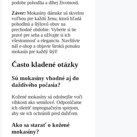
podobe pohodlia a dlhej životnosti.
Záver:
Mokasíny dámske sú skvelou
voľbou pre každú ženu, ktorá hľadá
pohodlnú a štýlovú obuv na
prechodné obdobie. Vyberte si tie
pravé pre seba a užívajte si ich
všestrannosť a eleganciu. Navštívte
náš e-shop a objavte širokú ponuku
mokasín pre každý štýl!
Často kladené otázky
Sú mokasíny vhodné aj do
daždivého počasia?
Kožené mokasíny sú odolnejšie voči
vlhkosti ako semišové. Odporúčame
ich ošetriť impregnačným sprejom,
aby ste ich ochránili pred dažďom.
Ako sa starať o kožené
mokasíny?