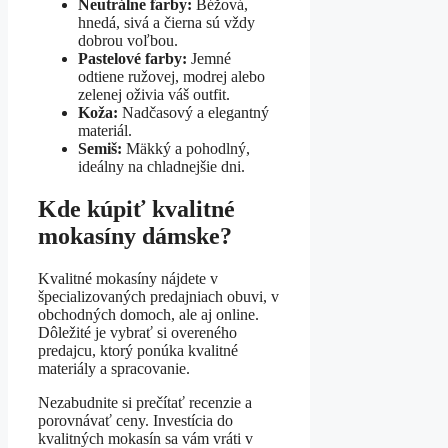
Neutrálne farby:
Béžová,
hnedá, sivá a čierna sú vždy
dobrou voľbou.
Pastelové farby:
Jemné
odtiene ružovej, modrej alebo
zelenej oživia váš outfit.
Koža:
Nadčasový a elegantný
materiál.
Semiš:
Mäkký a pohodlný,
ideálny na chladnejšie dni.
Kde kúpiť kvalitné
mokasíny dámske?
Kvalitné mokasíny nájdete v
špecializovaných predajniach obuvi, v
obchodných domoch, ale aj online.
Dôležité je vybrať si overeného
predajcu, ktorý ponúka kvalitné
materiály a spracovanie.
Nezabudnite si prečítať recenzie a
porovnávať ceny. Investícia do
kvalitných mokasín sa vám vráti v