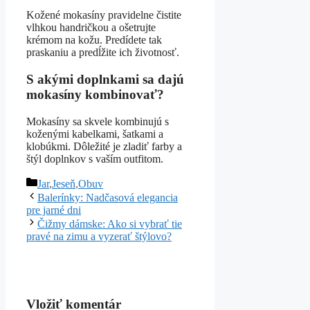
Kožené mokasíny pravidelne čistite
vlhkou handričkou a ošetrujte
krémom na kožu. Predídete tak
praskaniu a predĺžite ich životnosť.
S akými doplnkami sa dajú
mokasíny kombinovať?
Mokasíny sa skvele kombinujú s
koženými kabelkami, šatkami a
klobúkmi. Dôležité je zladiť farby a
štýl doplnkov s vaším outfitom.
Kategórie
Jar
,
Jeseň
,
Obuv
Balerínky: Nadčasová elegancia
pre jarné dni
Čižmy dámske: Ako si vybrať tie
pravé na zimu a vyzerať štýlovo?
Vložiť komentár