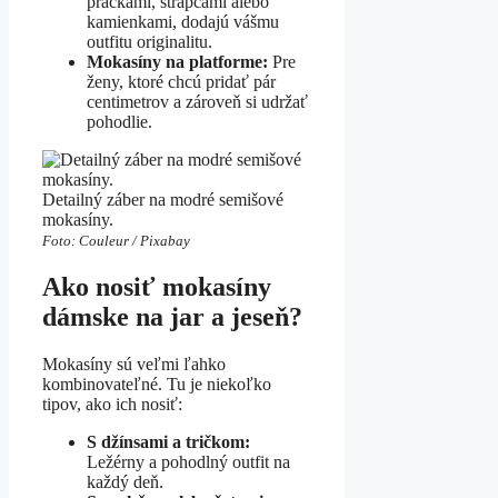
prackami, strapcami alebo
kamienkami, dodajú vášmu
outfitu originalitu.
Mokasíny na platforme:
Pre
ženy, ktoré chcú pridať pár
centimetrov a zároveň si udržať
pohodlie.
Detailný záber na modré semišové
mokasíny.
Foto: Couleur / Pixabay
Ako nosiť mokasíny
dámske na jar a jeseň?
Mokasíny sú veľmi ľahko
kombinovateľné. Tu je niekoľko
tipov, ako ich nosiť:
S džínsami a tričkom:
Ležérny a pohodlný outfit na
každý deň.