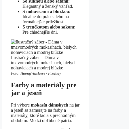
So sukňou alebo šatami:
Elegantný a ženský vzhľad.
S nohavicami a blúzkou:
Ideálne do práce alebo na
formálnejšie príležitosti.
S trenčkotom alebo sakom:
Pre chladnejšie dni.
Ilustračný záber – Dáma v
tmavomodrých mokasínach, bielych
nohaviciach a modrej blúzke
Foto: HuongVuIsHere / Pixabay
Farby a materiály pre
jar a jeseň
Pri výbere
mokasín dámskych
na jar
a jeseň sa zamerajte na farby a
materiály, ktoré ladia s prechodným
obdobím. Medzi obľúbené patria: