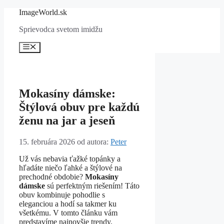
Preskočiť
ImageWorld.sk
na
Sprievodca svetom imidžu
obsah
Menu
Mokasíny dámske:
Štýlová obuv pre každú
ženu na jar a jeseň
15. februára 2026
od autora:
Peter
Už vás nebavia ťažké topánky a
hľadáte niečo ľahké a štýlové na
prechodné obdobie?
Mokasíny
dámske
sú perfektným riešením! Táto
obuv kombinuje pohodlie s
eleganciou a hodí sa takmer ku
všetkému. V tomto článku vám
predstavíme najnovšie trendy,