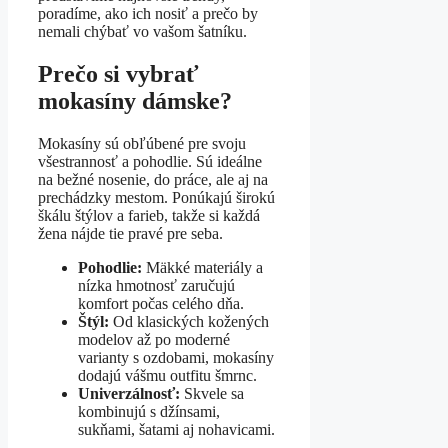
poradíme, ako ich nosiť a prečo by
nemali chýbať vo vašom šatníku.
Prečo si vybrať
mokasíny dámske?
Mokasíny sú obľúbené pre svoju
všestrannosť a pohodlie. Sú ideálne
na bežné nosenie, do práce, ale aj na
prechádzky mestom. Ponúkajú širokú
škálu štýlov a farieb, takže si každá
žena nájde tie pravé pre seba.
Pohodlie:
Mäkké materiály a
nízka hmotnosť zaručujú
komfort počas celého dňa.
Štýl:
Od klasických kožených
modelov až po moderné
varianty s ozdobami, mokasíny
dodajú vášmu outfitu šmrnc.
Univerzálnosť:
Skvele sa
kombinujú s džínsami,
sukňami, šatami aj nohavicami.