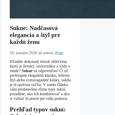
Sukne: Nadčasová
elegancia a štýl pre
každú ženu
18. januára 2026
od autora:
Peter
Hľadáte dokonalý kúsok oblečenia,
ktorý je ženský, univerzálny a vždy v
móde?
Sukne
sú odpoveďou! Či už
preferujete elegantnú klasiku, ležérny
štýl alebo extravagantné kúsky, sukňa
je tá správna voľba. V tomto článku
vám predstavíme rôzne typy sukní,
poradíme, ako ich kombinovať a ako
si vybrať tú pravú pre vašu postavu.
Prehľad typov sukní: