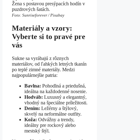
Žena s postavou presýpacích hodín v
puzdrových šatách.
Foto: Sunriseforever / Pixabay
Materiály a vzory:
Vyberte si to pravé pre
vás
Sukne sa vyrábajú z rôznych
materiálov, od ľahkých letných tkanín
po teplé zimné materiály. Medzi
najpopulárnejšie patria:
Bavlna:
Pohodlná a priedušná,
ideálna na každodenné nosenie.
Hodváb:
Luxusný a elegantný,
vhodný na špeciálne príležitosti.
Denim:
Ležérny a štýlový,
skvelý na neformálne outfity.
Koža:
Odvážny a trendy,
ideálny pre rockový alebo
mestský štýl.