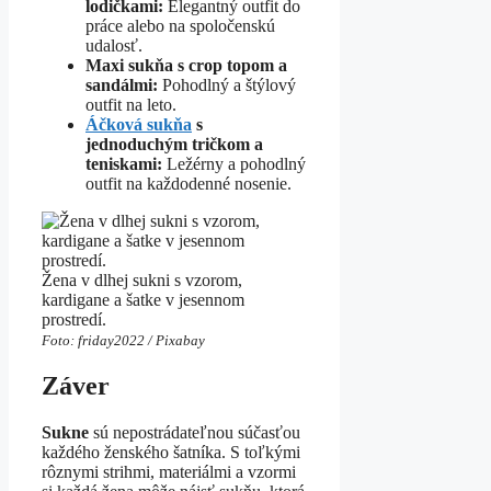
lodičkami:
Elegantný outfit do
práce alebo na spoločenskú
udalosť.
Maxi sukňa s crop topom a
sandálmi:
Pohodlný a štýlový
outfit na leto.
Áčková sukňa
s
jednoduchým tričkom a
teniskami:
Ležérny a pohodlný
outfit na každodenné nosenie.
Žena v dlhej sukni s vzorom,
kardigane a šatke v jesennom
prostredí.
Foto: friday2022 / Pixabay
Záver
Sukne
sú nepostrádateľnou súčasťou
každého ženského šatníka. S toľkými
rôznymi strihmi, materiálmi a vzormi