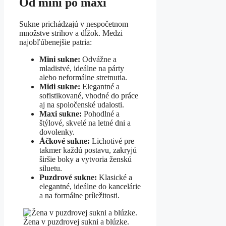
Od mini po maxi
Sukne prichádzajú v nespočetnom
množstve strihov a dĺžok. Medzi
najobľúbenejšie patria:
Mini sukne:
Odvážne a
mladistvé, ideálne na párty
alebo neformálne stretnutia.
Midi sukne:
Elegantné a
sofistikované, vhodné do práce
aj na spoločenské udalosti.
Maxi sukne:
Pohodlné a
štýlové, skvelé na letné dni a
dovolenky.
Áčkové sukne:
Lichotivé pre
takmer každú postavu, zakryjú
širšie boky a vytvoria ženskú
siluetu.
Puzdrové sukne:
Klasické a
elegantné, ideálne do kancelárie
a na formálne príležitosti.
Žena v puzdrovej sukni a blúzke.