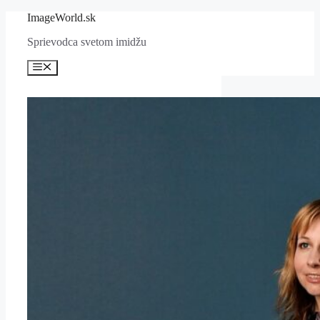
Preskočiť
ImageWorld.sk
na
Sprievodca svetom imidžu
obsah
Menu