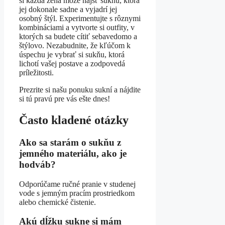
si každá žena môže nájsť sukňu, ktorá
jej dokonale sadne a vyjadrí jej
osobný štýl. Experimentujte s rôznymi
kombináciami a vytvorte si outfity, v
ktorých sa budete cítiť sebavedomo a
štýlovo. Nezabudnite, že kľúčom k
úspechu je vybrať si sukňu, ktorá
lichotí vašej postave a zodpovedá
príležitosti.
Prezrite si našu ponuku sukní a nájdite
si tú pravú pre vás ešte dnes!
Často kladené otázky
Ako sa starám o sukňu z
jemného materiálu, ako je
hodváb?
Odporúčame ručné pranie v studenej
vode s jemným pracím prostriedkom
alebo chemické čistenie.
Akú dĺžku sukne si mám