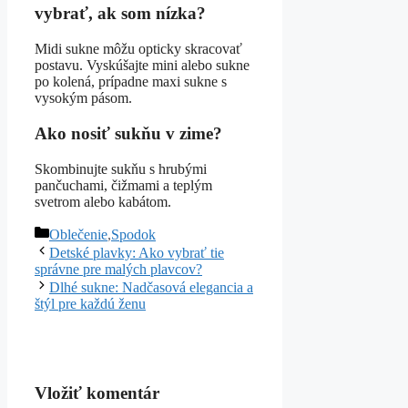
vybrať, ak som nízka?
Midi sukne môžu opticky skracovať
postavu. Vyskúšajte mini alebo sukne
po kolená, prípadne maxi sukne s
vysokým pásom.
Ako nosiť sukňu v zime?
Skombinujte sukňu s hrubými
pančuchami, čižmami a teplým
svetrom alebo kabátom.
Kategórie
Oblečenie
,
Spodok
Detské plavky: Ako vybrať tie
správne pre malých plavcov?
Dlhé sukne: Nadčasová elegancia a
štýl pre každú ženu
Vložiť komentár