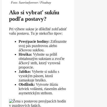
Foto: Sunriseforever / Pixabay
Ako si vybrať sukňu
podľa postavy?
Pri výbere sukne je dôležité zohľadniť
vašu postavu. Tu je niekoľko tipov:
Presýpacie hodiny:
Zdôraznite
svoj pás puzdrovou alebo
áčkovou sukňou.
Hruška:
Vyhnite sa príliš
obtiahnutým sukniam a zvoľte
áčkový strih, ktorý vyrovná
proporcie.
Jablko:
Vyberte si sukňu s
vysokým pásom, ktorá
zamaskuje bruško.
Obdĺžnik:
Vytvorte ilúziu
kriviek volánmi, riasením alebo
asymetrickým strihom.