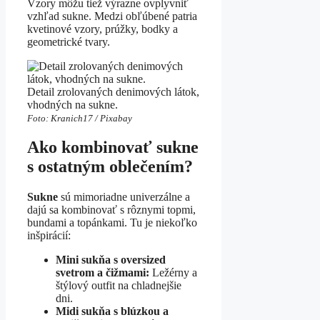
Vzory môžu tiež výrazne ovplyvniť
vzhľad sukne. Medzi obľúbené patria
kvetinové vzory, prúžky, bodky a
geometrické tvary.
Detail zrolovaných denimových látok,
vhodných na sukne.
Foto: Kranich17 / Pixabay
Ako kombinovať sukne
s ostatným oblečením?
Sukne
sú mimoriadne univerzálne a
dajú sa kombinovať s rôznymi topmi,
bundami a topánkami. Tu je niekoľko
inšpirácií:
Mini sukňa s oversized
svetrom a čižmami:
Ležérny a
štýlový outfit na chladnejšie
dni.
Midi sukňa s blúzkou a