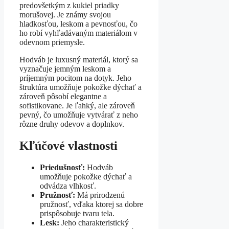
predovšetkým z kukiel priadky
morušovej. Je známy svojou
hladkosťou, leskom a pevnosťou, čo
ho robí vyhľadávaným materiálom v
odevnom priemysle.
Hodváb je luxusný materiál, ktorý sa
vyznačuje jemným leskom a
príjemným pocitom na dotyk. Jeho
štruktúra umožňuje pokožke dýchať a
zároveň pôsobí elegantne a
sofistikovane. Je ľahký, ale zároveň
pevný, čo umožňuje vytvárať z neho
rôzne druhy odevov a doplnkov.
Kľúčové vlastnosti
Priedušnosť:
Hodváb
umožňuje pokožke dýchať a
odvádza vlhkosť.
Pružnosť:
Má prirodzenú
pružnosť, vďaka ktorej sa dobre
prispôsobuje tvaru tela.
Lesk:
Jeho charakteristický