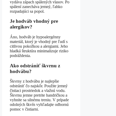
vydáva zápach spálených vlasov. Po
spálení zanecháva jemný, ľahko
rozpadajúci sa popol.
Je hodváb vhodný pre
alergikov?
Áno, hodváb je hypoalergénny
materiál, ktorý je vhodný pre ľudí s
citlivou pokožkou a alergiami. Jeho
hladká štruktúra minimalizuje riziko
podráždenia.
Ako odstrániť škvrnu z
hodvábu?
Škvrny z hodvábu je najlepšie
odstrániť čo najskôr. Použite jemný
čistiaci prostriedok a vlažnú vodu.
Škvrnu jemne pretrite handričkou a
vyhnite sa silnému treniu. V prípade
odolných škvŕn vyhľadajte odbornú
pomoc v čistiarni.