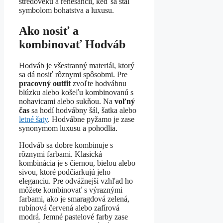
stredoveku a renesancii, keď sa stal
symbolom bohatstva a luxusu.
Ako nosiť a
kombinovať Hodváb
Hodváb je všestranný materiál, ktorý
sa dá nosiť rôznymi spôsobmi. Pre
pracovný outfit
zvoľte hodvábnu
blúzku alebo košeľu kombinovanú s
nohavicami alebo sukňou. Na
voľný
čas
sa hodí hodvábny šál, šatka alebo
letné šaty
. Hodvábne pyžamo je zase
synonymom luxusu a pohodlia.
Hodváb sa dobre kombinuje s
rôznymi farbami. Klasická
kombinácia je s čiernou, bielou alebo
sivou, ktoré podčiarkujú jeho
eleganciu. Pre odvážnejší vzhľad ho
môžete kombinovať s výraznými
farbami, ako je smaragdová zelená,
rubínová červená alebo zafírová
modrá. Jemné pastelové farby zase