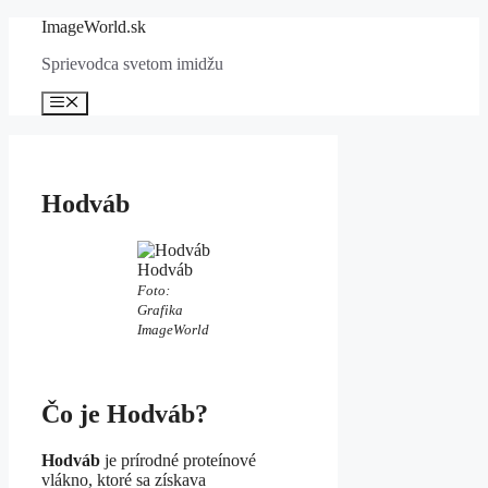
Preskočiť
ImageWorld.sk
na
Sprievodca svetom imidžu
obsah
Menu
Hodváb
Hodváb
Foto:
Grafika
ImageWorld
Čo je Hodváb?
Hodváb
je prírodné proteínové
vlákno, ktoré sa získava