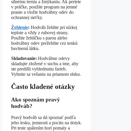
silnému treniu a žmýkaniu. Ak periete
v práčke, použite program na jemné
pranie a vložte hodvábny odev do
ochrannej sieťky.
Žehlenie
:
Hodváb žehlite pri nízkej
teplote a vždy z rubovej strany.
Použite žehličku s parou alebo
hodvábny odev prežehlite cez tenkú
bavlnenú látku.
Skladovanie:
Hodvábne odevy
skladujte zložené v suchu a tme, aby
ste predišli vyblednutiu farieb.
Vyhnite sa vešaniu na priamom slnku.
Často kladené otázky
Ako spoznám pravý
hodváb?
Pravý hodváb sa dá spoznať podľa
jeho lesku, jemnosti a pocitu na dotyk.
Pri teste spálením horí pomaly a