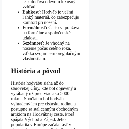
lesk dodáva odevom luxusný
vzhľad.
Ľahkosť:
Hodváb je veľmi
ľahký materiál, čo zabezpečuje
komfort pri nosení.
Formálnosť:
Často sa používa
na formálne a spoločenské
udalosti.
Sezónnosť:
Je vhodný na
nosenie počas celého roka,
vďaka svojim termoregulačným
vlastnostiam.
História a pôvod
História hodvábu siaha až do
starovekej Číny, kde bol objavený a
vyrábaný už pred viac ako 5000
rokmi. Spočiatku bol hodváb
vyhradený len pre cisársku rodinu a
postupne sa stal cenným obchodným
artiklom na Hodvábnej ceste, ktorá
spájala Východ a Západ. Jeho
popularita v Európe začala rásť v