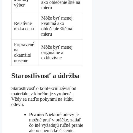
ako oblečenie šité na
výber
mieru
Môže byť menej
Relatívne
kvalitná ako
nízka cena
oblečenie šité na
mieru
Pripravené
Môže byť menej
na
originálne a
okamžité
exkluzívne
nosenie
Starostlivosť a údržba
Starostlivosť o konfekciu závisí od
materiálu, z ktorého je vyrobená.
Vždy sa riaďte pokynmi na štítku
odevu.
Pranie:
Niektoré odevy je
možné prať v práčke, zatiaľ
čo iné vyžadujú ručné pranie
alebo chemické čistenie.