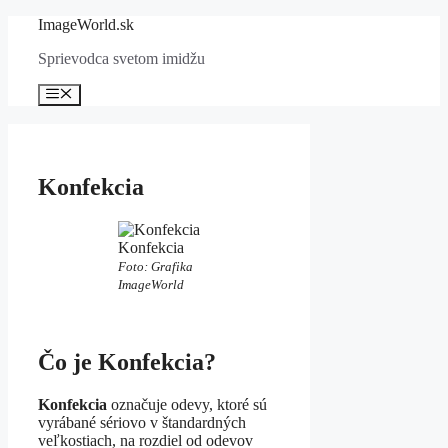
Preskočiť
ImageWorld.sk
na
Sprievodca svetom imidžu
obsah
Menu
Konfekcia
Konfekcia
Foto: Grafika
ImageWorld
Čo je Konfekcia?
Konfekcia
označuje odevy, ktoré sú
vyrábané sériovo v štandardných
veľkostiach, na rozdiel od odevov