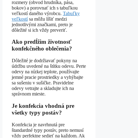
rozmery (obvod hrudníka, pása,
bokov) a porovnať ich s tabuľkou
veľkostí daného výrobcu.
Tabuľky
veľkostí
sa môžu líšiť medzi
jednotlivými značkami, preto je
dôležité si ich vždy preveriť.
Ako predĺžim životnosť
konfekčného oblečenia?
Dôležité je dodržiavať pokyny na
údržbu uvedené na štítku odevu. Perte
odevy na nízkej teplote, používajte
jemné pracie prostriedky a vyhýbajte
sa sušeniu v sušičke. Pravidelne
odevy vetrajte a skladujte ich na
správnom mieste.
Je konfekcia vhodná pre
všetky typy postáv?
Konfekcia je navrhnutá pre
štandardné typy postáv, preto nemusí
vždy perfektne sedieť na každom. Ak