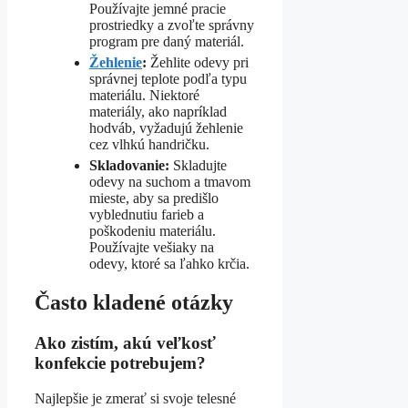
Používajte jemné pracie
prostriedky a zvoľte správny
program pre daný materiál.
Žehlenie
:
Žehlite odevy pri
správnej teplote podľa typu
materiálu. Niektoré
materiály, ako napríklad
hodváb, vyžadujú žehlenie
cez vlhkú handričku.
Skladovanie:
Skladujte
odevy na suchom a tmavom
mieste, aby sa predišlo
vyblednutiu farieb a
poškodeniu materiálu.
Používajte vešiaky na
odevy, ktoré sa ľahko krčia.
Často kladené otázky
Ako zistím, akú veľkosť
konfekcie potrebujem?
Najlepšie je zmerať si svoje telesné