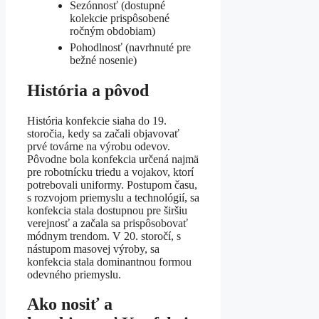
Sezónnosť (dostupné
kolekcie prispôsobené
ročným obdobiam)
Pohodlnosť (navrhnuté pre
bežné nosenie)
História a pôvod
História konfekcie siaha do 19.
storočia, kedy sa začali objavovať
prvé továrne na výrobu odevov.
Pôvodne bola konfekcia určená najmä
pre robotnícku triedu a vojakov, ktorí
potrebovali uniformy. Postupom času,
s rozvojom priemyslu a technológií, sa
konfekcia stala dostupnou pre širšiu
verejnosť a začala sa prispôsobovať
módnym trendom. V 20. storočí, s
nástupom masovej výroby, sa
konfekcia stala dominantnou formou
odevného priemyslu.
Ako nosiť a