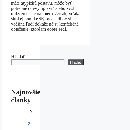
máte atypickú postavu, môže byť
potrebné odevy upraviť alebo zvoliť
oblečenie šité na mieru. Avšak, vďaka
širokej ponuke štýlov a strihov si
väčšina ľudí dokáže nájsť konfekčné
oblečenie, ktoré im dobre sedí.
Hľadať
Hľadať
Najnovšie
články
Z