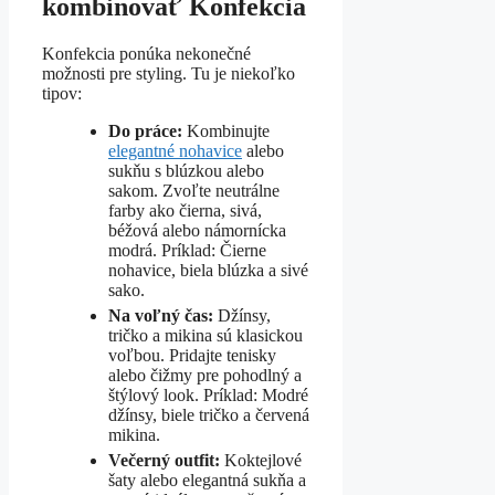
kombinovať Konfekcia
Konfekcia ponúka nekonečné
možnosti pre styling. Tu je niekoľko
tipov:
Do práce:
Kombinujte
elegantné nohavice
alebo
sukňu s blúzkou alebo
sakom. Zvoľte neutrálne
farby ako čierna, sivá,
béžová alebo námornícka
modrá. Príklad: Čierne
nohavice, biela blúzka a sivé
sako.
Na voľný čas:
Džínsy,
tričko a mikina sú klasickou
voľbou. Pridajte tenisky
alebo čižmy pre pohodlný a
štýlový look. Príklad: Modré
džínsy, biele tričko a červená
mikina.
Večerný outfit:
Koktejlové
šaty alebo elegantná sukňa a