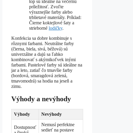
top sú ideálne na večernú
príležitosť. Zvoľte
výraznejšie farby alebo
trblietavé materiály. Príklad:
Čierne koktejlové šaty a
strieborné
lodičky
.
Konfekcia sa dobre kombinuje s
rôznymi farbami. Neutrálne farby
(čierna, biela, sivá, béžová) sú
univerzálne a dajú sa ľahko
kombinovať s akýmikoľvek inými
farbami. Pastelové farby sú ideálne na
jar a leto, zatiaľ čo tmavšie farby
(bordová, smaragdová zelená,
tmavomodrá) sa hodia na jeseň a
zimu.
Výhody a nevýhody
Výhody
Nevýhody
Nemusí perfektne
Dostupnosť
sedieť na postave
a široký