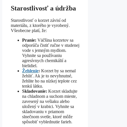
Starostlivosť a údržba
Starostlivosť o korzet závisí od
materiálu, z ktorého je vyrobený.
Všeobecne platí, že:
Pranie:
Väčšina korzetov sa
odporúča čistiť ručne v studenej
vode s jemným mydlom.
Vyhnite sa používaniu
agresívnych chemikálií a
bielidiel.
Žehlenie
:
Korzet by sa nemal
žehliť. Ak je to nevyhnutné,
žehlite ho na nízkej teplote cez
tenkú látku.
Skladovanie:
Korzet skladujte
na chladnom a suchom mieste,
zavesený na vešiaku alebo
uložený v krabici. Vyhnite sa
skladovaniu v priamom
slnečnom svetle, ktoré môže
spôsobiť vyblednutie farieb.