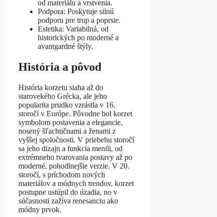
od materiálu a vrstvenia.
Podpora: Poskytuje silnú
podporu pre trup a poprsie.
Estetika: Variabilná, od
historických po moderné a
avantgardné štýly.
História a pôvod
História korzetu siaha až do
starovekého Grécka, ale jeho
popularita prudko vzrástla v 16.
storočí v Európe. Pôvodne bol korzet
symbolom postavenia a elegancie,
nosený šľachtičnami a ženami z
vyššej spoločnosti. V priebehu storočí
sa jeho dizajn a funkcia menili, od
extrémneho tvarovania postavy až po
moderné, pohodlnejšie verzie. V 20.
storočí, s príchodom nových
materiálov a módnych trendov, korzet
postupne ustúpil do úzadia, no v
súčasnosti zažíva renesanciu ako
módny prvok.