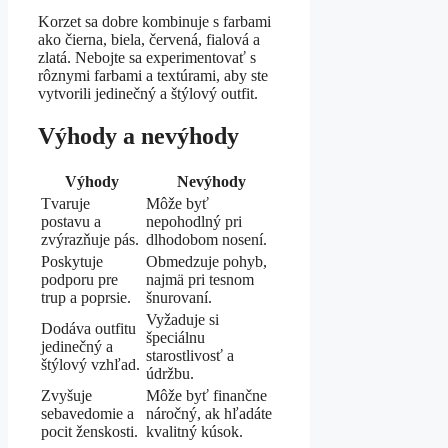
Korzet sa dobre kombinuje s farbami
ako čierna, biela, červená, fialová a
zlatá. Nebojte sa experimentovať s
rôznymi farbami a textúrami, aby ste
vytvorili jedinečný a štýlový outfit.
Výhody a nevýhody
Výhody
Nevýhody
Tvaruje
Môže byť
postavu a
nepohodlný pri
zvýrazňuje pás.
dlhodobom nosení.
Poskytuje
Obmedzuje pohyb,
podporu pre
najmä pri tesnom
trup a poprsie.
šnurovaní.
Vyžaduje si
Dodáva outfitu
špeciálnu
jedinečný a
starostlivosť a
štýlový vzhľad.
údržbu.
Zvyšuje
Môže byť finančne
sebavedomie a
náročný, ak hľadáte
pocit ženskosti.
kvalitný kúsok.