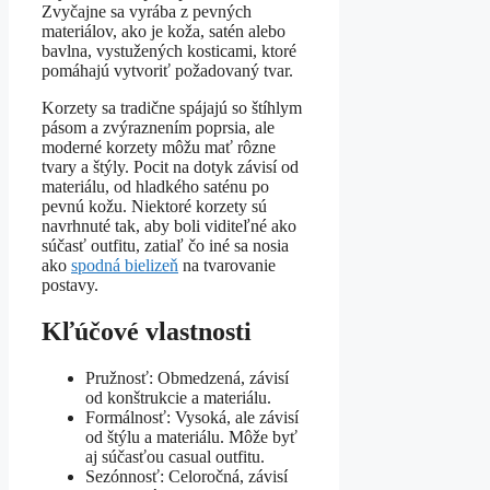
Zvyčajne sa vyrába z pevných
materiálov, ako je koža, satén alebo
bavlna, vystužených kosticami, ktoré
pomáhajú vytvoriť požadovaný tvar.
Korzety sa tradične spájajú so štíhlym
pásom a zvýraznením poprsia, ale
moderné korzety môžu mať rôzne
tvary a štýly. Pocit na dotyk závisí od
materiálu, od hladkého saténu po
pevnú kožu. Niektoré korzety sú
navrhnuté tak, aby boli viditeľné ako
súčasť outfitu, zatiaľ čo iné sa nosia
ako
spodná bielizeň
na tvarovanie
postavy.
Kľúčové vlastnosti
Pružnosť: Obmedzená, závisí
od konštrukcie a materiálu.
Formálnosť: Vysoká, ale závisí
od štýlu a materiálu. Môže byť
aj súčasťou casual outfitu.
Sezónnosť: Celoročná, závisí