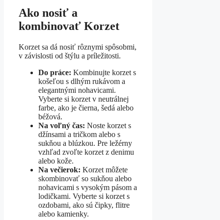
Ako nosiť a
kombinovať Korzet
Korzet sa dá nosiť rôznymi spôsobmi,
v závislosti od štýlu a príležitosti.
Do práce:
Kombinujte korzet s
košeľou s dlhým rukávom a
elegantnými nohavicami.
Vyberte si korzet v neutrálnej
farbe, ako je čierna, šedá alebo
béžová.
Na voľný čas:
Noste korzet s
džínsami a tričkom alebo s
sukňou a blúzkou. Pre ležérny
vzhľad zvoľte korzet z denimu
alebo kože.
Na večierok:
Korzet môžete
skombinovať so sukňou alebo
nohavicami s vysokým pásom a
lodičkami. Vyberte si korzet s
ozdobami, ako sú čipky, flitre
alebo kamienky.