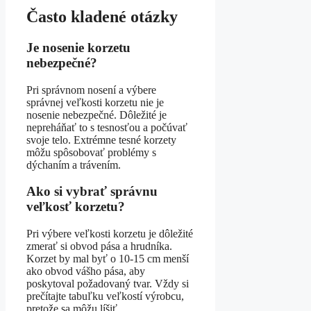
Často kladené otázky
Je nosenie korzetu
nebezpečné?
Pri správnom nosení a výbere
správnej veľkosti korzetu nie je
nosenie nebezpečné. Dôležité je
nepreháňať to s tesnosťou a počúvať
svoje telo. Extrémne tesné korzety
môžu spôsobovať problémy s
dýchaním a trávením.
Ako si vybrať správnu
veľkosť korzetu?
Pri výbere veľkosti korzetu je dôležité
zmerať si obvod pása a hrudníka.
Korzet by mal byť o 10-15 cm menší
ako obvod vášho pása, aby
poskytoval požadovaný tvar. Vždy si
prečítajte tabuľku veľkostí výrobcu,
pretože sa môžu líšiť.