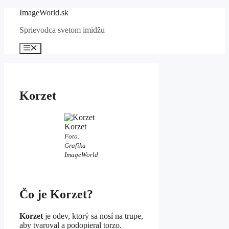
Preskočiť
ImageWorld.sk
na
Sprievodca svetom imidžu
obsah
Menu
Korzet
Korzet
Foto:
Grafika
ImageWorld
Čo je Korzet?
Korzet
je odev, ktorý sa nosí na trupe,
aby tvaroval a podopieral torzo.