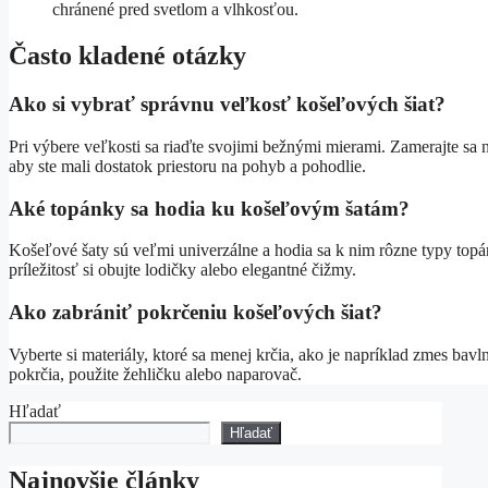
chránené pred svetlom a vlhkosťou.
Často kladené otázky
Ako si vybrať správnu veľkosť košeľových šiat?
Pri výbere veľkosti sa riaďte svojimi bežnými mierami. Zamerajte sa
aby ste mali dostatok priestoru na pohyb a pohodlie.
Aké topánky sa hodia ku košeľovým šatám?
Košeľové šaty sú veľmi univerzálne a hodia sa k nim rôzne typy topá
príležitosť si obujte lodičky alebo elegantné čižmy.
Ako zabrániť pokrčeniu košeľových šiat?
Vyberte si materiály, ktoré sa menej krčia, ako je napríklad zmes bavl
pokrčia, použite žehličku alebo naparovač.
Hľadať
Hľadať
Najnovšie články