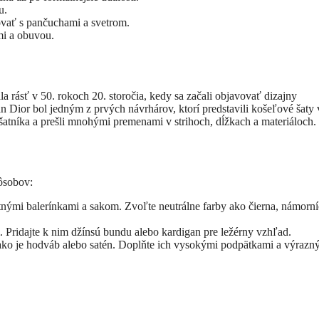
u.
ovať s pančuchami a svetrom.
mi a obuvou.
a rásť v 50. rokoch 20. storočia, kedy sa začali objavovať dizajny
n Dior bol jedným z prvých návrhárov, ktorí predstavili košeľové šaty 
tníka a prešli mnohými premenami v strihoch, dĺžkach a materiáloch.
ôsobov:
nými balerínkami a sakom. Zvoľte neutrálne farby ako čierna, námorn
. Pridajte k nim džínsú bundu alebo kardigan pre ležérny vzhľad.
 ako je hodváb alebo satén. Doplňte ich vysokými podpätkami a výrazn