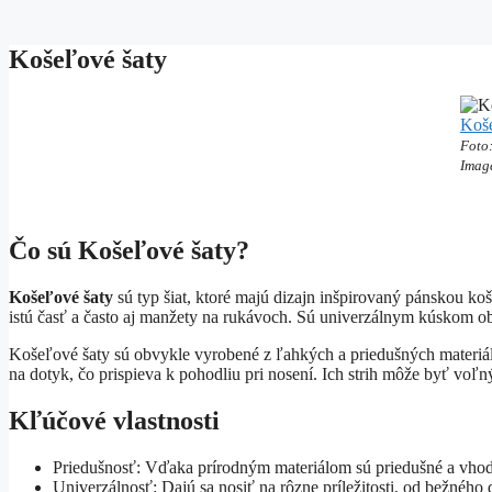
Košeľové šaty
Koše
Foto:
Imag
Čo sú Košeľové šaty?
Košeľové šaty
sú typ šiat, ktoré majú dizajn inšpirovaný pánskou koš
istú časť a často aj manžety na rukávoch. Sú univerzálnym kúskom obl
Košeľové šaty sú obvykle vyrobené z ľahkých a priedušných materiál
na dotyk, čo prispieva k pohodliu pri nosení. Ich strih môže byť voľ
Kľúčové vlastnosti
Priedušnosť: Vďaka prírodným materiálom sú priedušné a vhod
Univerzálnosť: Dajú sa nosiť na rôzne príležitosti, od bežného 