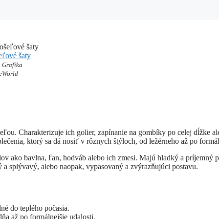
ľové šaty
 Grafika
eWorld
eľou. Charakterizuje ich golier, zapínanie na gombíky po celej dĺžke a
ečenia, ktorý sa dá nosiť v rôznych štýloch, od ležérneho až po formá
ov ako bavlna, ľan, hodváb alebo ich zmesi. Majú hladký a príjemný p
ný a splývavý, alebo naopak, vypasovaný a zvýrazňujúci postavu.
né do teplého počasia.
dňa až po formálnejšie udalosti.