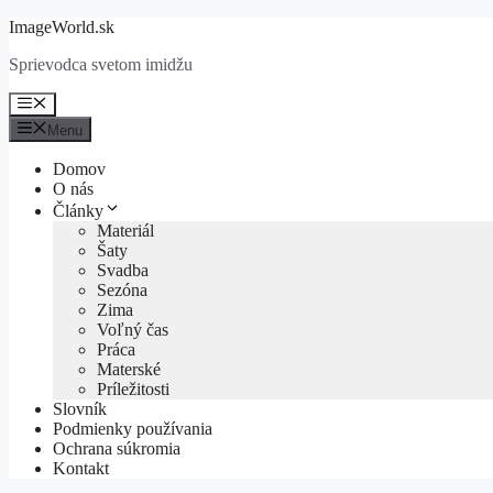
Preskočiť
ImageWorld.sk
na
Sprievodca svetom imidžu
obsah
Menu
Menu
Domov
O nás
Články
Materiál
Šaty
Svadba
Sezóna
Zima
Voľný čas
Práca
Materské
Príležitosti
Slovník
Podmienky používania
Ochrana súkromia
Kontakt