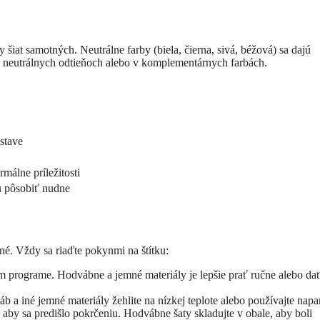
 šiat samotných. Neutrálne farby (biela, čierna, sivá, béžová) sa dajú
 neutrálnych odtieňoch alebo v komplementárnych farbách.
ostave
rmálne príležitosti
u pôsobiť nudne
ené. Vždy sa riaďte pokynmi na štítku:
m programe. Hodvábne a jemné materiály je lepšie prať ručne alebo da
áb a iné jemné materiály žehlite na nízkej teplote alebo používajte napa
 aby sa predišlo pokrčeniu. Hodvábne šaty skladujte v obale, aby boli