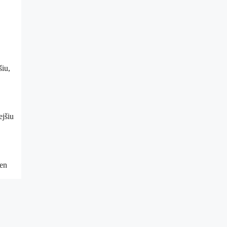
šiu,
ejšiu
len