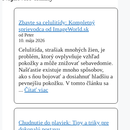
Zbavte sa celulitídy: Kompletný
sprievodca od ImageWorld.sk
od Peter
10. mája 2026
Celulitída, strašiak mnohých žien, je
problém, ktorý ovplyvňuje vzhľad
pokožky a môže znižovať sebavedomie.
Našťastie existuje mnoho spôsobov,
ako s ňou bojovať a dosiahnuť hladšiu a
pevnejšiu pokožku. V tomto článku sa
...
Čítať viac
Chudnutie do plaviek: Tipy a triky pre
dokonalú postavu