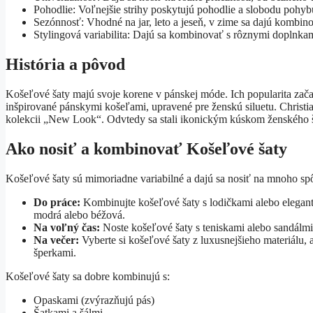
Pohodlie: Voľnejšie strihy poskytujú pohodlie a slobodu pohyb
Sezónnosť: Vhodné na jar, leto a jeseň, v zime sa dajú kombin
Stylingová variabilita: Dajú sa kombinovať s rôznymi doplnka
História a pôvod
Košeľové šaty majú svoje korene v pánskej móde. Ich popularita začal
inšpirované pánskymi košeľami, upravené pre ženskú siluetu. Christia
kolekcii „New Look“. Odvtedy sa stali ikonickým kúskom ženského ša
Ako nosiť a kombinovať Košeľové šaty
Košeľové šaty sú mimoriadne variabilné a dajú sa nosiť na mnoho sp
Do práce:
Kombinujte košeľové šaty s lodičkami alebo elegant
modrá alebo béžová.
Na voľný čas:
Noste košeľové šaty s teniskami alebo sandálmi
Na večer:
Vyberte si košeľové šaty z luxusnejšieho materiálu,
šperkami.
Košeľové šaty sa dobre kombinujú s:
Opaskami (zvýrazňujú pás)
Šatkami a šálmi