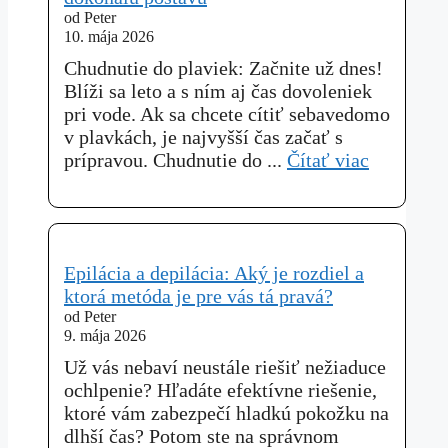
od Peter
10. mája 2026
Chudnutie do plaviek: Začnite už dnes!
Blíži sa leto a s ním aj čas dovoleniek
pri vode. Ak sa chcete cítiť sebavedomo
v plavkách, je najvyšší čas začať s
prípravou. Chudnutie do ...
Čítať viac
Epilácia a depilácia: Aký je rozdiel a
ktorá metóda je pre vás tá pravá?
od Peter
9. mája 2026
Už vás nebaví neustále riešiť nežiaduce
ochlpenie? Hľadáte efektívne riešenie,
ktoré vám zabezpečí hladkú pokožku na
dlhší čas? Potom ste na správnom