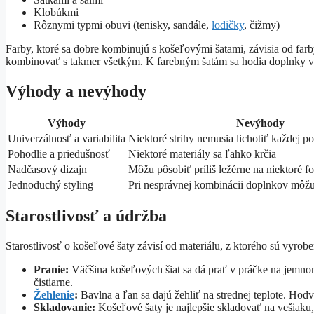
Klobúkmi
Rôznymi typmi obuvi (tenisky, sandále,
lodičky
, čižmy)
Farby, ktoré sa dobre kombinujú s košeľovými šatami, závisia od farby
kombinovať s takmer všetkým. K farebným šatám sa hodia doplnky v
Výhody a nevýhody
Výhody
Nevýhody
Univerzálnosť a variabilita
Niektoré strihy nemusia lichotiť každej p
Pohodlie a priedušnosť
Niektoré materiály sa ľahko krčia
Nadčasový dizajn
Môžu pôsobiť príliš ležérne na niektoré fo
Jednoduchý styling
Pri nesprávnej kombinácii doplnkov môž
Starostlivosť a údržba
Starostlivosť o košeľové šaty závisí od materiálu, z ktorého sú vyrob
Pranie:
Väčšina košeľových šiat sa dá prať v práčke na jemno
čistiarne.
Žehlenie
:
Bavlna a ľan sa dajú žehliť na strednej teplote. Hodv
Skladovanie:
Košeľové šaty je najlepšie skladovať na vešiaku,