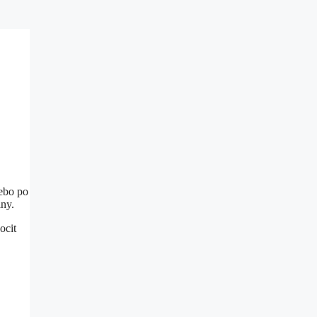
lebo po
lny.
ocit