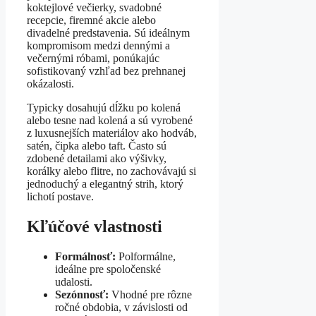
koktejlové večierky, svadobné
recepcie, firemné akcie alebo
divadelné predstavenia. Sú ideálnym
kompromisom medzi dennými a
večernými róbami, ponúkajúc
sofistikovaný vzhľad bez prehnanej
okázalosti.
Typicky dosahujú dĺžku po kolená
alebo tesne nad kolená a sú vyrobené
z luxusnejších materiálov ako hodváb,
satén, čipka alebo taft. Často sú
zdobené detailami ako výšivky,
korálky alebo flitre, no zachovávajú si
jednoduchý a elegantný strih, ktorý
lichotí postave.
Kľúčové vlastnosti
Formálnosť:
Polformálne,
ideálne pre spoločenské
udalosti.
Sezónnosť:
Vhodné pre rôzne
ročné obdobia, v závislosti od