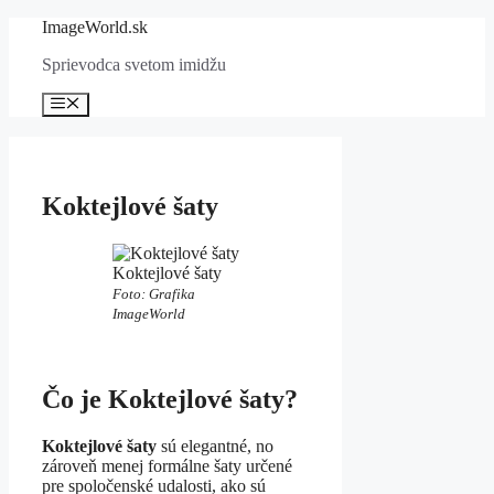
Preskočiť
ImageWorld.sk
na
Sprievodca svetom imidžu
obsah
Menu
Koktejlové šaty
Koktejlové šaty
Foto: Grafika
ImageWorld
Čo je Koktejlové šaty?
Koktejlové šaty
sú elegantné, no
zároveň menej formálne šaty určené
pre spoločenské udalosti, ako sú