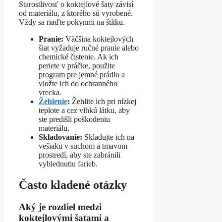
Starostlivosť o koktejlové šaty závisí
od materiálu, z ktorého sú vyrobené.
Vždy sa riaďte pokynmi na štítku.
Pranie:
Väčšina koktejlových
šiat vyžaduje ručné pranie alebo
chemické čistenie. Ak ich
periete v práčke, použite
program pre jemné prádlo a
vložte ich do ochranného
vrecka.
Žehlenie
:
Žehlite ich pri nízkej
teplote a cez vlhkú látku, aby
ste predišli poškodeniu
materiálu.
Skladovanie:
Skladujte ich na
vešiaku v suchom a tmavom
prostredí, aby ste zabránili
vyblednutiu farieb.
Často kladené otázky
Aký je rozdiel medzi
koktejlovými šatami a