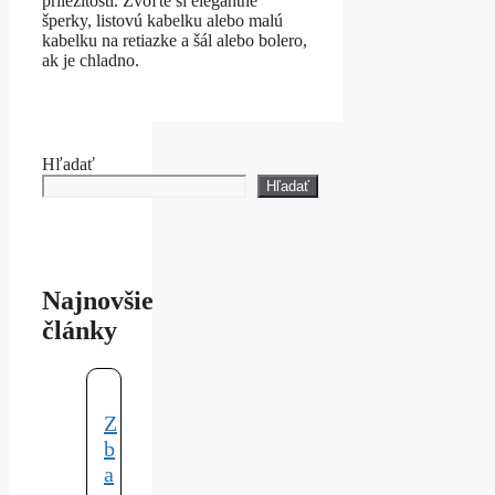
príležitosti. Zvoľte si elegantné
šperky, listovú kabelku alebo malú
kabelku na retiazke a šál alebo bolero,
ak je chladno.
Hľadať
Hľadať
Najnovšie
články
Z
b
a