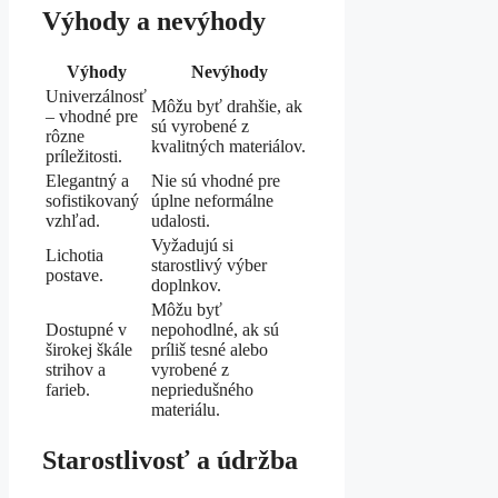
Výhody a nevýhody
Výhody
Nevýhody
Univerzálnosť
Môžu byť drahšie, ak
– vhodné pre
sú vyrobené z
rôzne
kvalitných materiálov.
príležitosti.
Elegantný a
Nie sú vhodné pre
sofistikovaný
úplne neformálne
vzhľad.
udalosti.
Vyžadujú si
Lichotia
starostlivý výber
postave.
doplnkov.
Môžu byť
Dostupné v
nepohodlné, ak sú
širokej škále
príliš tesné alebo
strihov a
vyrobené z
farieb.
nepriedušného
materiálu.
Starostlivosť a údržba