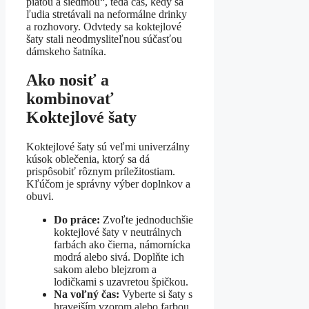
piatou a siedmou“, teda čas, kedy sa
ľudia stretávali na neformálne drinky
a rozhovory. Odvtedy sa koktejlové
šaty stali neodmysliteľnou súčasťou
dámskeho šatníka.
Ako nosiť a
kombinovať
Koktejlové šaty
Koktejlové šaty sú veľmi univerzálny
kúsok oblečenia, ktorý sa dá
prispôsobiť rôznym príležitostiam.
Kľúčom je správny výber doplnkov a
obuvi.
Do práce:
Zvoľte jednoduchšie
koktejlové šaty v neutrálnych
farbách ako čierna, námornícka
modrá alebo sivá. Doplňte ich
sakom alebo blejzrom a
lodičkami s uzavretou špičkou.
Na voľný čas:
Vyberte si šaty s
hravejším vzorom alebo farbou.