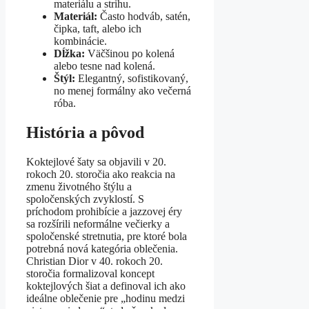
materiálu a strihu.
Materiál:
Často hodváb, satén,
čipka, taft, alebo ich
kombinácie.
Dĺžka:
Väčšinou po kolená
alebo tesne nad kolená.
Štýl:
Elegantný, sofistikovaný,
no menej formálny ako večerná
róba.
História a pôvod
Koktejlové šaty sa objavili v 20.
rokoch 20. storočia ako reakcia na
zmenu životného štýlu a
spoločenských zvyklostí. S
príchodom prohibície a jazzovej éry
sa rozšírili neformálne večierky a
spoločenské stretnutia, pre ktoré bola
potrebná nová kategória oblečenia.
Christian Dior v 40. rokoch 20.
storočia formalizoval koncept
koktejlových šiat a definoval ich ako
ideálne oblečenie pre „hodinu medzi