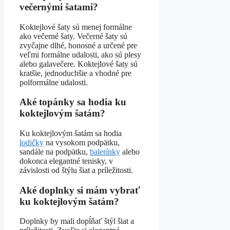
večernými šatami?
Koktejlové šaty sú menej formálne
ako večerné šaty. Večerné šaty sú
zvyčajne dlhé, honosné a určené pre
veľmi formálne udalosti, ako sú plesy
alebo galavečere. Koktejlové šaty sú
kratšie, jednoduchšie a vhodné pre
polformálne udalosti.
Aké topánky sa hodia ku
koktejlovým šatám?
Ku koktejlovým šatám sa hodia
lodičky
na vysokom podpätku,
sandále na podpätku,
balerínky
alebo
dokonca elegantné tenisky, v
závislosti od štýlu šiat a príležitosti.
Aké doplnky si mám vybrať
ku koktejlovým šatám?
Doplnky by mali dopĺňať štýl šiat a