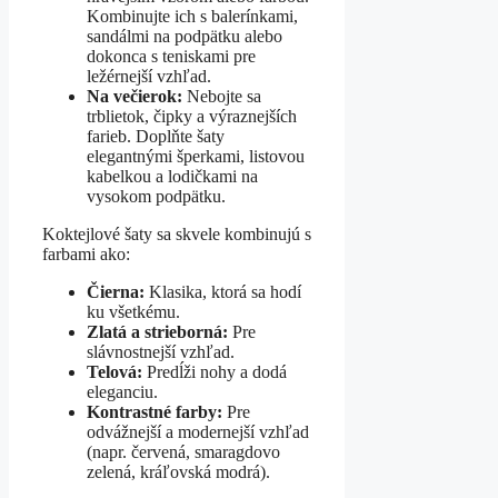
Kombinujte ich s balerínkami,
sandálmi na podpätku alebo
dokonca s teniskami pre
ležérnejší vzhľad.
Na večierok:
Nebojte sa
trblietok, čipky a výraznejších
farieb. Doplňte šaty
elegantnými šperkami, listovou
kabelkou a lodičkami na
vysokom podpätku.
Koktejlové šaty sa skvele kombinujú s
farbami ako:
Čierna:
Klasika, ktorá sa hodí
ku všetkému.
Zlatá a strieborná:
Pre
slávnostnejší vzhľad.
Telová:
Predĺži nohy a dodá
eleganciu.
Kontrastné farby:
Pre
odvážnejší a modernejší vzhľad
(napr. červená, smaragdovo
zelená, kráľovská modrá).