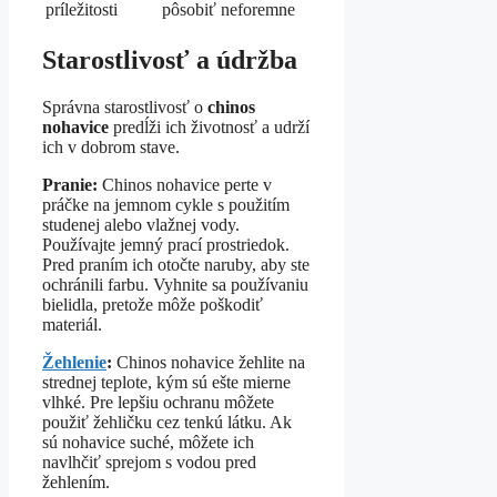
príležitosti
pôsobiť neforemne
Starostlivosť a údržba
Správna starostlivosť o
chinos
nohavice
predĺži ich životnosť a udrží
ich v dobrom stave.
Pranie:
Chinos nohavice perte v
práčke na jemnom cykle s použitím
studenej alebo vlažnej vody.
Používajte jemný prací prostriedok.
Pred praním ich otočte naruby, aby ste
ochránili farbu. Vyhnite sa používaniu
bielidla, pretože môže poškodiť
materiál.
Žehlenie
:
Chinos nohavice žehlite na
strednej teplote, kým sú ešte mierne
vlhké. Pre lepšiu ochranu môžete
použiť žehličku cez tenkú látku. Ak
sú nohavice suché, môžete ich
navlhčiť sprejom s vodou pred
žehlením.