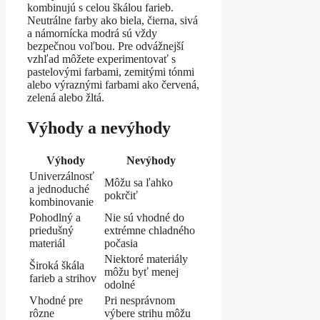
kombinujú s celou škálou farieb.
Neutrálne farby ako biela, čierna, sivá
a námornícka modrá sú vždy
bezpečnou voľbou. Pre odvážnejší
vzhľad môžete experimentovať s
pastelovými farbami, zemitými tónmi
alebo výraznými farbami ako červená,
zelená alebo žltá.
Výhody a nevýhody
Výhody
Nevýhody
Univerzálnosť
Môžu sa ľahko
a jednoduché
pokrčiť
kombinovanie
Pohodlný a
Nie sú vhodné do
priedušný
extrémne chladného
materiál
počasia
Niektoré materiály
Široká škála
môžu byť menej
farieb a strihov
odolné
Vhodné pre
Pri nesprávnom
rôzne
výbere strihu môžu