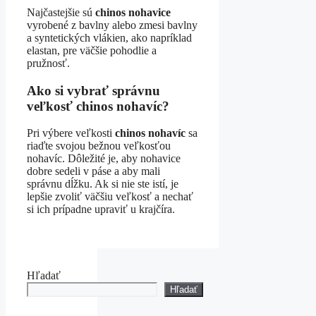
Najčastejšie sú
chinos nohavice
vyrobené z bavlny alebo zmesi bavlny
a syntetických vlákien, ako napríklad
elastan, pre väčšie pohodlie a
pružnosť.
Ako si vybrať správnu
veľkosť chinos nohavíc?
Pri výbere veľkosti
chinos nohavíc
sa
riaďte svojou bežnou veľkosťou
nohavíc. Dôležité je, aby nohavice
dobre sedeli v páse a aby mali
správnu dĺžku. Ak si nie ste istí, je
lepšie zvoliť väčšiu veľkosť a nechať
si ich prípadne upraviť u krajčíra.
Hľadať
Hľadať