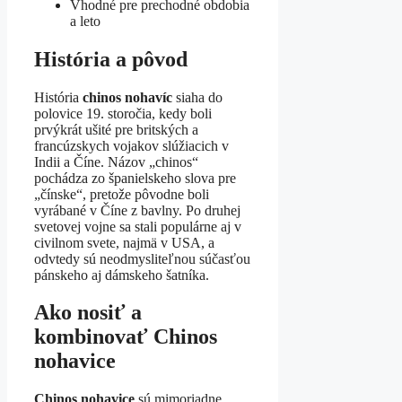
Vhodné pre prechodné obdobia
a leto
História a pôvod
História
chinos nohavíc
siaha do
polovice 19. storočia, kedy boli
prvýkrát ušité pre britských a
francúzskych vojakov slúžiacich v
Indii a Číne. Názov „chinos“
pochádza zo španielskeho slova pre
„čínske“, pretože pôvodne boli
vyrábané v Číne z bavlny. Po druhej
svetovej vojne sa stali populárne aj v
civilnom svete, najmä v USA, a
odvtedy sú neodmysliteľnou súčasťou
pánskeho aj dámskeho šatníka.
Ako nosiť a
kombinovať Chinos
nohavice
Chinos nohavice
sú mimoriadne