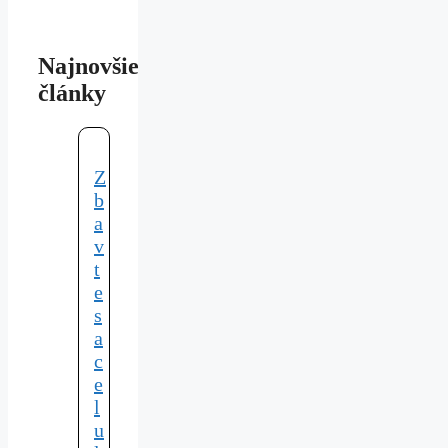
Najnovšie
články
Z
b
a
v
t
e
s
a
c
e
l
u