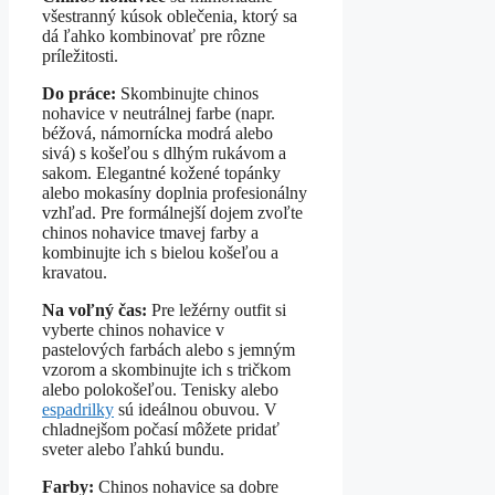
všestranný kúsok oblečenia, ktorý sa
dá ľahko kombinovať pre rôzne
príležitosti.
Do práce:
Skombinujte chinos
nohavice v neutrálnej farbe (napr.
béžová, námornícka modrá alebo
sivá) s košeľou s dlhým rukávom a
sakom. Elegantné kožené topánky
alebo mokasíny doplnia profesionálny
vzhľad. Pre formálnejší dojem zvoľte
chinos nohavice tmavej farby a
kombinujte ich s bielou košeľou a
kravatou.
Na voľný čas:
Pre ležérny outfit si
vyberte chinos nohavice v
pastelových farbách alebo s jemným
vzorom a skombinujte ich s tričkom
alebo polokošeľou. Tenisky alebo
espadrilky
sú ideálnou obuvou. V
chladnejšom počasí môžete pridať
sveter alebo ľahkú bundu.
Farby:
Chinos nohavice sa dobre