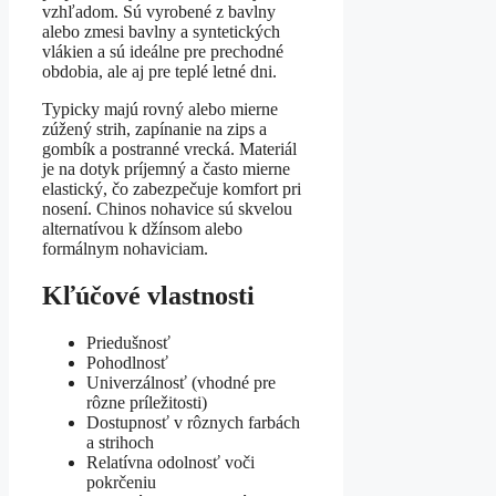
vzhľadom. Sú vyrobené z bavlny
alebo zmesi bavlny a syntetických
vlákien a sú ideálne pre prechodné
obdobia, ale aj pre teplé letné dni.
Typicky majú rovný alebo mierne
zúžený strih, zapínanie na zips a
gombík a postranné vrecká. Materiál
je na dotyk príjemný a často mierne
elastický, čo zabezpečuje komfort pri
nosení. Chinos nohavice sú skvelou
alternatívou k džínsom alebo
formálnym nohaviciam.
Kľúčové vlastnosti
Priedušnosť
Pohodlnosť
Univerzálnosť (vhodné pre
rôzne príležitosti)
Dostupnosť v rôznych farbách
a strihoch
Relatívna odolnosť voči
pokrčeniu