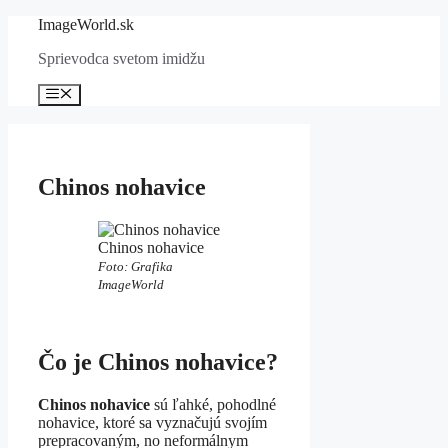
Preskočiť
ImageWorld.sk
na
Sprievodca svetom imidžu
obsah
Menu
Chinos nohavice
Chinos nohavice
Foto: Grafika
ImageWorld
Čo je Chinos nohavice?
Chinos nohavice
sú ľahké, pohodlné
nohavice, ktoré sa vyznačujú svojím
prepracovaným, no neformálnym