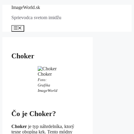
Preskočiť
ImageWorld.sk
na
Sprievodca svetom imidžu
obsah
Menu
Choker
Choker
Foto:
Grafika
ImageWorld
Čo je Choker?
Choker
je typ náhrdelníka, ktorý
tesne obopína krk. Tento módny