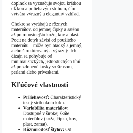
doplnok sa vyznačuje svojou krátkou
dĺžkou a priliehavým strihom, čím
vytvára výrazný a elegantný vzhľad.
Chokre sa vyrábajú z rôznych
materiálov, od jemnej čipky a saténu
až po robustnejšiu kožu, kov a plast.
Pocit na dotyk závisí od použitého
materiálu – môže byť hladký a jemný,
alebo štruktúrovaný a výrazný. Ich
dizajn sa pohybuje od
minimalistických, jednoduchých línií
až po zdobené kúsky so štrasom,
perlami alebo príveskami.
Kľúčové vlastnosti
Priliehavosť:
Charakteristický
tesný strih okolo krku.
Variabilita materiálov:
Dostupné v širokej škále
materiálov (koža, čipka, kov,
plast, zamat).
Rôznorodosť štýlov:
Od