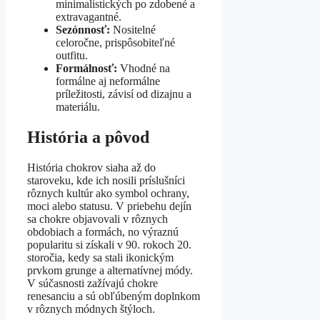
minimalistických po zdobené a
extravagantné.
Sezónnosť:
Nositelné
celoročne, prispôsobiteľné
outfitu.
Formálnosť:
Vhodné na
formálne aj neformálne
príležitosti, závisí od dizajnu a
materiálu.
História a pôvod
História chokrov siaha až do
staroveku, kde ich nosili príslušníci
rôznych kultúr ako symbol ochrany,
moci alebo statusu. V priebehu dejín
sa chokre objavovali v rôznych
obdobiach a formách, no výraznú
popularitu si získali v 90. rokoch 20.
storočia, kedy sa stali ikonickým
prvkom grunge a alternatívnej módy.
V súčasnosti zažívajú chokre
renesanciu a sú obľúbeným doplnkom
v rôznych módnych štýloch.