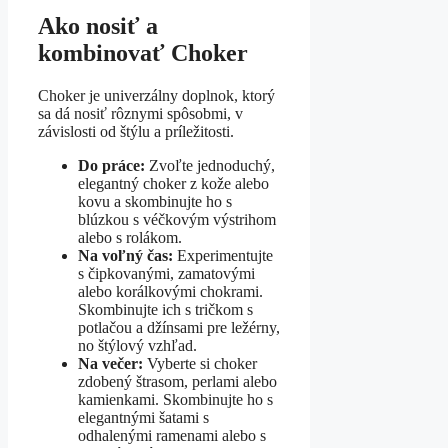
Ako nosiť a
kombinovať Choker
Choker je univerzálny doplnok, ktorý
sa dá nosiť rôznymi spôsobmi, v
závislosti od štýlu a príležitosti.
Do práce:
Zvoľte jednoduchý,
elegantný choker z kože alebo
kovu a skombinujte ho s
blúzkou s véčkovým výstrihom
alebo s rolákom.
Na voľný čas:
Experimentujte
s čipkovanými, zamatovými
alebo korálkovými chokrami.
Skombinujte ich s tričkom s
potlačou a džínsami pre ležérny,
no štýlový vzhľad.
Na večer:
Vyberte si choker
zdobený štrasom, perlami alebo
kamienkami. Skombinujte ho s
elegantnými šatami s
odhalenými ramenami alebo s