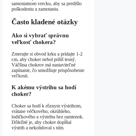
samostatnom vrecku, aby sa predišlo
poškodeniu a zamotaniu.
Často kladené otázky
Ako si vybrať správnu
veľkosť chokera?
Zmerajte si obvod krku a pridajte 1-2
cm, aby choker nebol príliš tesný.
Väčšina chokrov má nastaviteľné
zapínanie, čo umožňuje prispôsobenie
veľkosti.
K akému výstrihu sa hodí
choker?
Choker sa hodí k rôznym výstrihom,
vrátane véčkového, okrúhleho,
lodičkového a výstrihu bez ramienok.
Dôležité je, aby choker dopĺňal
výstrih a nekolidoval s ním.