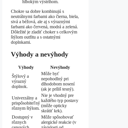
hlbokým výstrihom.
Chokre sa dobre kombinujú s
neutrálnymi farbami ako čierna, biela,
sivá a béžová, ale aj s výraznými
farbami ako červená, modrá a zelená.
Dôležité je zladiť choker s celkovým
štýlom outfitu a s ostatnými
doplnkami.
Výhody a nevýhody
Výhody
Nevýhody
Môže byť
Štýlový a
nepohodlný pri
výrazný
dlhodobom nosení
doplnok.
(ak je príliš tesný).
Nie je vhodný pre
Univerzálny a
každého typ postavy
prispôsobiteľný
(môže opticky
rôznym štýlom.
skrátiť krk).
Dostupný v
Môže spôsobovať
rôznych
alergické reakcie (v
cenových
závislosti od