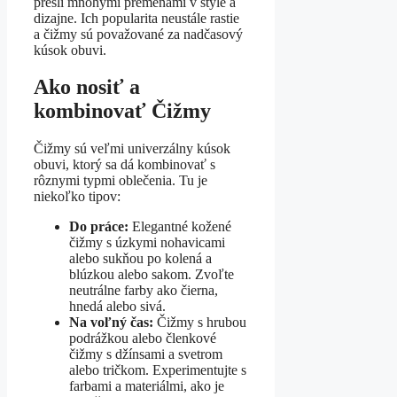
prešli mnohými premenami v štýle a
dizajne. Ich popularita neustále rastie
a čižmy sú považované za nadčasový
kúsok obuvi.
Ako nosiť a
kombinovať Čižmy
Čižmy sú veľmi univerzálny kúsok
obuvi, ktorý sa dá kombinovať s
rôznymi typmi oblečenia. Tu je
niekoľko tipov:
Do práce:
Elegantné kožené
čižmy s úzkymi nohavicami
alebo sukňou po kolená a
blúzkou alebo sakom. Zvoľte
neutrálne farby ako čierna,
hnedá alebo sivá.
Na voľný čas:
Čižmy s hrubou
podrážkou alebo členkové
čižmy s džínsami a svetrom
alebo tričkom. Experimentujte s
farbami a materiálmi, ako je