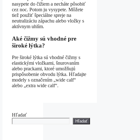
nasypete do čižiem a necháte pôsobiť
cez noc. Potom ju vysypete. Môžete
tiež použiť špeciálne spreje na
neutralizáciu zápachu alebo vložky s
aktívnym uhlím.
Aké čižmy sú vhodné pre
široké lýtka?
Pre široké lýtka sú vhodné čižmy s
elastickými vložkami, šnurovaním
alebo prackami, ktoré umožňujú
prispôsobenie obvodu lýtka. Hľadajte
modely s označením „wide calf“
alebo „extra wide calf“.
Hľadať
Hľadať