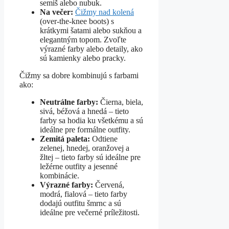
semiš alebo nubuk.
Na večer:
Čižmy nad kolená
(over-the-knee boots) s
krátkymi šatami alebo sukňou a
elegantným topom. Zvoľte
výrazné farby alebo detaily, ako
sú kamienky alebo pracky.
Čižmy sa dobre kombinujú s farbami
ako:
Neutrálne farby:
Čierna, biela,
sivá, béžová a hnedá – tieto
farby sa hodia ku všetkému a sú
ideálne pre formálne outfity.
Zemitá paleta:
Odtiene
zelenej, hnedej, oranžovej a
žltej – tieto farby sú ideálne pre
ležérne outfity a jesenné
kombinácie.
Výrazné farby:
Červená,
modrá, fialová – tieto farby
dodajú outfitu šmrnc a sú
ideálne pre večerné príležitosti.