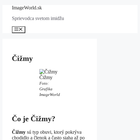
Preskočiť
ImageWorld.sk
na
Sprievodca svetom imidžu
obsah
Menu
Čižmy
Čižmy
Foto:
Grafika
ImageWorld
Čo je Čižmy?
Čižmy
sú typ obuvi, ktorý pokrýva
chodidlo a členok a často siaha až po