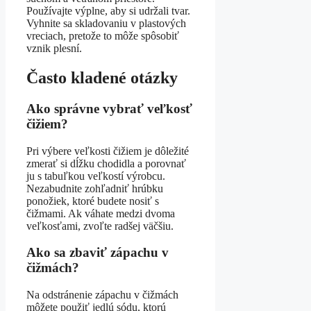
Používajte výplne, aby si udržali tvar.
Vyhnite sa skladovaniu v plastových
vreciach, pretože to môže spôsobiť
vznik plesní.
Často kladené otázky
Ako správne vybrať veľkosť
čižiem?
Pri výbere veľkosti čižiem je dôležité
zmerať si dĺžku chodidla a porovnať
ju s tabuľkou veľkostí výrobcu.
Nezabudnite zohľadniť hrúbku
ponožiek, ktoré budete nosiť s
čižmami. Ak váhate medzi dvoma
veľkosťami, zvoľte radšej väčšiu.
Ako sa zbaviť zápachu v
čižmách?
Na odstránenie zápachu v čižmách
môžete použiť jedlú sódu, ktorú