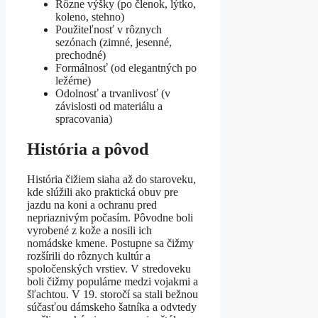
Rôzne výšky (po členok, lýtko,
koleno, stehno)
Použiteľnosť v rôznych
sezónach (zimné, jesenné,
prechodné)
Formálnosť (od elegantných po
ležérne)
Odolnosť a trvanlivosť (v
závislosti od materiálu a
spracovania)
História a pôvod
História čižiem siaha až do staroveku,
kde slúžili ako praktická obuv pre
jazdu na koni a ochranu pred
nepriaznivým počasím. Pôvodne boli
vyrobené z kože a nosili ich
nomádske kmene. Postupne sa čižmy
rozšírili do rôznych kultúr a
spoločenských vrstiev. V stredoveku
boli čižmy populárne medzi vojakmi a
šľachtou. V 19. storočí sa stali bežnou
súčasťou dámskeho šatníka a odvtedy