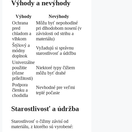
Výhody a nevýhody
Výhody
Nevýhody
Ochrana
Môžu byť nepohodlné
pred
pri dlhodobom nosení (v
chladom a
závislosti od strihu a
vlhkom
materiálu)
Štýlový a
Vyžadujú si správnu
módny
starostlivosť a údržbu
doplnok
Univerzálne
použitie
Niektoré typy čižiem
(rôzne
môžu byť drahé
príležitosti)
Podpora
Nevhodné pre veľmi
členku a
teplé počasie
chodidla
Starostlivosť a údržba
Starostlivosť o čižmy závisí od
materiálu, z ktorého sú vyrobené: