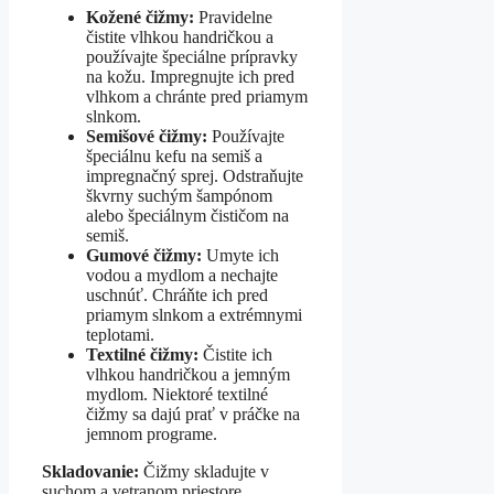
Kožené čižmy:
Pravidelne
čistite vlhkou handričkou a
používajte špeciálne prípravky
na kožu. Impregnujte ich pred
vlhkom a chránte pred priamym
slnkom.
Semišové čižmy:
Používajte
špeciálnu kefu na semiš a
impregnačný sprej. Odstraňujte
škvrny suchým šampónom
alebo špeciálnym čističom na
semiš.
Gumové čižmy:
Umyte ich
vodou a mydlom a nechajte
uschnúť. Chráňte ich pred
priamym slnkom a extrémnymi
teplotami.
Textilné čižmy:
Čistite ich
vlhkou handričkou a jemným
mydlom. Niektoré textilné
čižmy sa dajú prať v práčke na
jemnom programe.
Skladovanie:
Čižmy skladujte v
suchom a vetranom priestore.