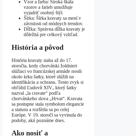
Vzor a farba: Široká škála
vzorov a farieb umožňuje
vyjadriť osobný štýl.
Šírka: Šírka kravaty sa mení v
závislosti od módnych trendov.
Dĺžka: Správna dĺžka kravaty je
dôležitá pre celkový vzhľad.
História a pôvod
História kravaty siaha až do 17.
storočia, kedy chorvátski žoldnieri
slúžiaci vo francúzskej armáde nosili
okolo krku šatky, ktoré slúžili na
identifikáciu a ochranu. Tento zvyk si
obľúbil Ľudovít XIV., ktorý šatky
nazval „la cravate“ podľa
chorvátskeho slova „Hrvat“. Kravata
sa postupne stala symbolom elegancie
a statusu a rozšírila sa po celej
Európe. V 19. storočí sa vyvinula do
podoby, akú poznáme dnes.
Ako nosiť a