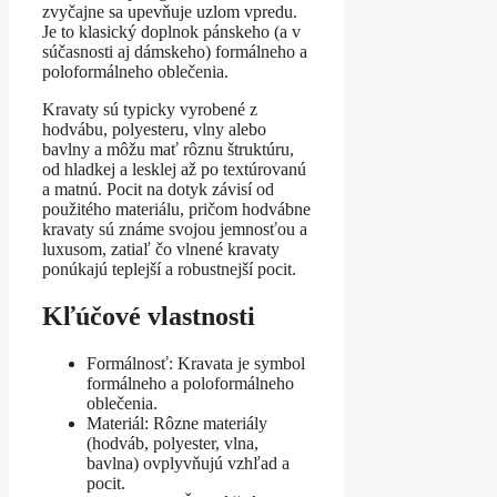
zvyčajne sa upevňuje uzlom vpredu.
Je to klasický doplnok pánskeho (a v
súčasnosti aj dámskeho) formálneho a
poloformálneho oblečenia.
Kravaty sú typicky vyrobené z
hodvábu, polyesteru, vlny alebo
bavlny a môžu mať rôznu štruktúru,
od hladkej a lesklej až po textúrovanú
a matnú. Pocit na dotyk závisí od
použitého materiálu, pričom hodvábne
kravaty sú známe svojou jemnosťou a
luxusom, zatiaľ čo vlnené kravaty
ponúkajú teplejší a robustnejší pocit.
Kľúčové vlastnosti
Formálnosť: Kravata je symbol
formálneho a poloformálneho
oblečenia.
Materiál: Rôzne materiály
(hodváb, polyester, vlna,
bavlna) ovplyvňujú vzhľad a
pocit.