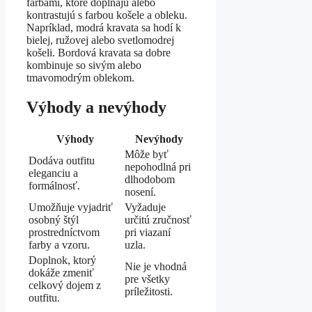
farbami, ktoré dopĺňajú alebo
kontrastujú s farbou košele a obleku.
Napríklad, modrá kravata sa hodí k
bielej, ružovej alebo svetlomodrej
košeli. Bordová kravata sa dobre
kombinuje so sivým alebo
tmavomodrým oblekom.
Výhody a nevýhody
Výhody
Nevýhody
Môže byť
Dodáva outfitu
nepohodlná pri
eleganciu a
dlhodobom
formálnosť.
nosení.
Umožňuje vyjadriť
Vyžaduje
osobný štýl
určitú zručnosť
prostredníctvom
pri viazaní
farby a vzoru.
uzla.
Doplnok, ktorý
Nie je vhodná
dokáže zmeniť
pre všetky
celkový dojem z
príležitosti.
outfitu.