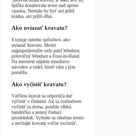
špička dosahovala tesne nad sponu
opasku. Nemala by byť ani príliš
krátka, ani príliš dlhá.
Ako uviazať kravatu?
Existuje mnoho spôsobov, ako
uviazať kravatu. Medzi
najpopulárnejšie uzly patrí Windsor,
polovičný Windsor a Four-in-Hand.
Na internete nájdete množstvo
návodov a videí, ktoré vám s tým
pomôžu.
Ako vyčistiť kravatu?
Väčšinu kravát sa odporúča dať
vyčistiť v čistiarni. Ak sa rozhodnete
vyčistiť ju doma, použite vlhkú
handričku a jemný čistiaci
prostriedok. Vyhnite sa silnému treniu
a nechajte kravatu voľne uschnúť.