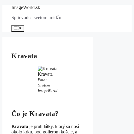
Preskočiť
ImageWorld.sk
na
Sprievodca svetom imidžu
obsah
Menu
Kravata
Kravata
Foto:
Grafika
ImageWorld
Čo je Kravata?
Kravata
je pruh látky, ktorý sa nosí
okolo krku, pod golierom košele, a