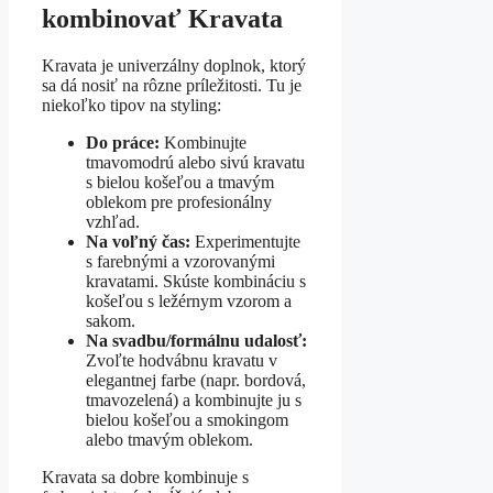
kombinovať Kravata
Kravata je univerzálny doplnok, ktorý
sa dá nosiť na rôzne príležitosti. Tu je
niekoľko tipov na styling:
Do práce:
Kombinujte
tmavomodrú alebo sivú kravatu
s bielou košeľou a tmavým
oblekom pre profesionálny
vzhľad.
Na voľný čas:
Experimentujte
s farebnými a vzorovanými
kravatami. Skúste kombináciu s
košeľou s ležérnym vzorom a
sakom.
Na svadbu/formálnu udalosť:
Zvoľte hodvábnu kravatu v
elegantnej farbe (napr. bordová,
tmavozelená) a kombinujte ju s
bielou košeľou a smokingom
alebo tmavým oblekom.
Kravata sa dobre kombinuje s