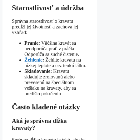
Starostlivosť a údržba
Správna starostlivosť o kravatu
predĺži jej životnosť a zachová jej
vzhľad:
Pranie:
Väčšina kravát sa
neodporúča prať v práčke.
Odporúča sa suché čistenie.
Žehlenie
:
Žehlite kravatu na
nízkej teplote a cez tenkú látku.
Skladovanie:
Kravatu
skladujte zrolovanú alebo
prevesenú na špeciálnom
vešiaku na kravaty, aby sa
predišlo pokrčeniu.
Často kladené otázky
Aká je správna dĺžka
kravaty?
Správna dĺžka kravaty je taká, aby jej