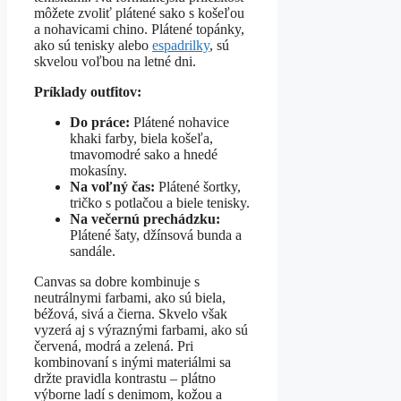
môžete zvoliť plátené sako s košeľou
a nohavicami chino. Plátené topánky,
ako sú tenisky alebo
espadrilky
, sú
skvelou voľbou na letné dni.
Príklady outfitov:
Do práce:
Plátené nohavice
khaki farby, biela košeľa,
tmavomodré sako a hnedé
mokasíny.
Na voľný čas:
Plátené šortky,
tričko s potlačou a biele tenisky.
Na večernú prechádzku:
Plátené šaty, džínsová bunda a
sandále.
Canvas sa dobre kombinuje s
neutrálnymi farbami, ako sú biela,
béžová, sivá a čierna. Skvelo však
vyzerá aj s výraznými farbami, ako sú
červená, modrá a zelená. Pri
kombinovaní s inými materiálmi sa
držte pravidla kontrastu – plátno
výborne ladí s denimom, kožou a