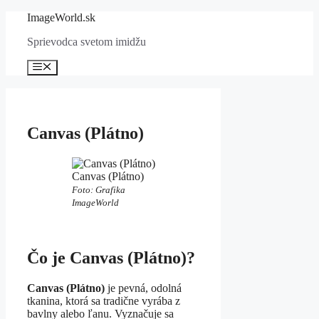
Preskočiť
ImageWorld.sk
na
Sprievodca svetom imidžu
obsah
Menu
Canvas (Plátno)
Canvas (Plátno)
Foto: Grafika
ImageWorld
Čo je Canvas (Plátno)?
Canvas (Plátno)
je pevná, odolná
tkanina, ktorá sa tradične vyrába z
bavlny alebo ľanu. Vyznačuje sa