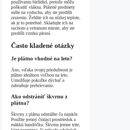
používaniu bielidiel, pretože môžu
poškodiť vlákna. Plátené predmety
sušte na vzduchu, aby ste predišli
zrazeniu. Žehlite ich na nízkej teplote,
ak je to potrebné. Skladujte ich na
suchom a vetranom mieste, aby ste
predišli vzniku plesní.
Často kladené otázky
Je plátno vhodné na leto?
Áno, vďaka svojej priedušnosti je
plátno ideálnou voľbou na leto.
Umožňuje pokožke dýchať a
zabraňuje prehrievaniu.
Ako odstrániť škvrnu z
plátna?
Škvrny z plátna odstráňte čo najskôr.
Použite jemný čistiaci prostriedok a
mäkkú handričku. Škvrnu jemne trite,
kým nezmizne. V prípade odolných