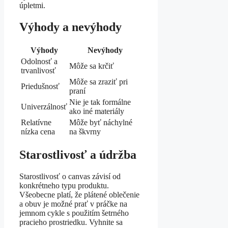
úpletmi.
Výhody a nevýhody
Výhody
Nevýhody
Odolnosť a
Môže sa krčiť
trvanlivosť
Môže sa zraziť pri
Priedušnosť
praní
Nie je tak formálne
Univerzálnosť
ako iné materiály
Relatívne
Môže byť náchylné
nízka cena
na škvrny
Starostlivosť a údržba
Starostlivosť o canvas závisí od
konkrétneho typu produktu.
Všeobecne platí, že plátené oblečenie
a obuv je možné prať v práčke na
jemnom cykle s použitím šetrného
pracieho prostriedku. Vyhnite sa