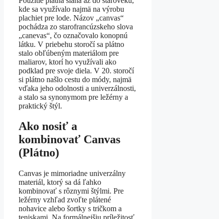
Použitie plátna siaha až do staroveku,
kde sa využívalo najmä na výrobu
plachiet pre lode. Názov „canvas“
pochádza zo starofrancúzskeho slova
„canevas“, čo označovalo konopnú
látku. V priebehu storočí sa plátno
stalo obľúbeným materiálom pre
maliarov, ktorí ho využívali ako
podklad pre svoje diela. V 20. storočí
si plátno našlo cestu do módy, najmä
vďaka jeho odolnosti a univerzálnosti,
a stalo sa synonymom pre ležérny a
praktický štýl.
Ako nosiť a
kombinovať Canvas
(Plátno)
Canvas je mimoriadne univerzálny
materiál, ktorý sa dá ľahko
kombinovať s rôznymi štýlmi. Pre
ležérny vzhľad zvoľte plátené
nohavice alebo šortky s tričkom a
teniskami. Na formálnejšiu príležitosť