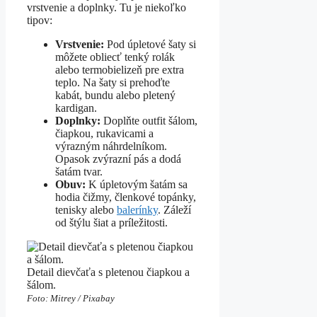
vrstvenie a doplnky. Tu je niekoľko
tipov:
Vrstvenie:
Pod úpletové šaty si
môžete obliecť tenký rolák
alebo termobielizeň pre extra
teplo. Na šaty si prehoďte
kabát, bundu alebo pletený
kardigan.
Doplnky:
Doplňte outfit šálom,
čiapkou, rukavicami a
výrazným náhrdelníkom.
Opasok zvýrazní pás a dodá
šatám tvar.
Obuv:
K úpletovým šatám sa
hodia čižmy, členkové topánky,
tenisky alebo
balerínky
. Záleží
od štýlu šiat a príležitosti.
Detail dievčaťa s pletenou čiapkou a
šálom.
Foto: Mitrey / Pixabay