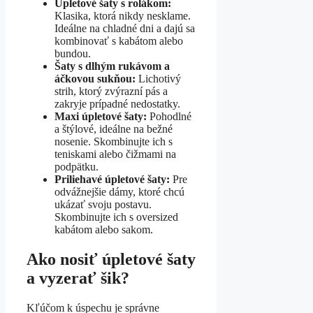
Úpletové šaty s rolákom:
Klasika, ktorá nikdy nesklame.
Ideálne na chladné dni a dajú sa
kombinovať s kabátom alebo
bundou.
Šaty s dlhým rukávom a
áčkovou sukňou:
Lichotivý
strih, ktorý zvýrazní pás a
zakryje prípadné nedostatky.
Maxi úpletové šaty:
Pohodlné
a štýlové, ideálne na bežné
nosenie. Skombinujte ich s
teniskami alebo čižmami na
podpätku.
Priliehavé úpletové šaty:
Pre
odvážnejšie dámy, ktoré chcú
ukázať svoju postavu.
Skombinujte ich s oversized
kabátom alebo sakom.
Ako nosiť úpletové šaty
a vyzerať šik?
Kľúčom k úspechu je správne