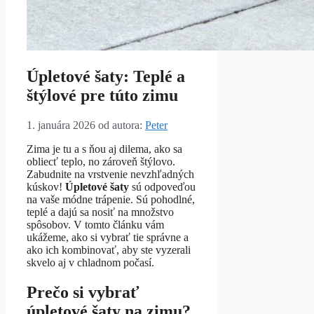
Úpletové šaty: Teplé a
štýlové pre túto zimu
1. januára 2026
od autora:
Peter
Zima je tu a s ňou aj dilema, ako sa
obliecť teplo, no zároveň štýlovo.
Zabudnite na vrstvenie nevzhľadných
kúskov!
Úpletové šaty
sú odpoveďou
na vaše módne trápenie. Sú pohodlné,
teplé a dajú sa nosiť na množstvo
spôsobov. V tomto článku vám
ukážeme, ako si vybrať tie správne a
ako ich kombinovať, aby ste vyzerali
skvelo aj v chladnom počasí.
Prečo si vybrať
úpletové šaty na zimu?