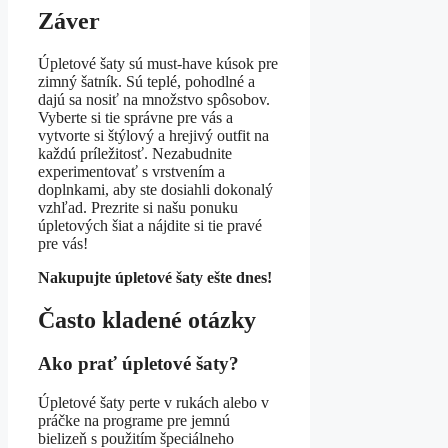
Záver
Úpletové šaty sú must-have kúsok pre
zimný šatník. Sú teplé, pohodlné a
dajú sa nosiť na množstvo spôsobov.
Vyberte si tie správne pre vás a
vytvorte si štýlový a hrejivý outfit na
každú príležitosť. Nezabudnite
experimentovať s vrstvením a
doplnkami, aby ste dosiahli dokonalý
vzhľad. Prezrite si našu ponuku
úpletových šiat a nájdite si tie pravé
pre vás!
Nakupujte úpletové šaty ešte dnes!
Často kladené otázky
Ako prať úpletové šaty?
Úpletové šaty perte v rukách alebo v
práčke na programe pre jemnú
bielizeň s použitím špeciálneho