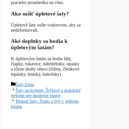
pracieho prostriedku na vlnu.
Ako sušiť úpletové šaty?
Úpletové šaty sušte vodorovne, aby sa
nedeformovali.
Aké doplnky sa hodia k
úpletovým šatám?
K úpletovým šatám sa hodia šály,
čiapky, rukavice, náhrdelníky, opasky
a rôzne druhy obuvi (čižmy, členkové
topánky, tenisky, balerínky).
Kategórie
Šaty
,
Zima
Šaty na kojenie: Štýlové a praktické
riešenie pre moderné mamy
Pletené šaty: Teplo a štýl v jednom
kúsku