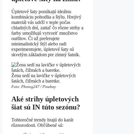
Úpletové šaty ponúkajú ideálnu
kombináciu pohodlia a štýlu. Hrejivý
materiál vás udrží v teple počas
chladných dní, zatiaľ čo rôzne strihy a
farby umožňujú vytvoriť množstvo
outfitov. Či už preferujete
minimalistický štýl alebo radi
experimentujete, úpletové šaty sú
skvelým základom pre zimný šatník.
Žena sedí na lavičke v úpletových
šatách, čižmách a baretke.
Foto: Photog247 / Pixabay
Aké strihy úpletových
šiat sú IN túto sezónu?
Tohtoročné trendy hrajú do karát
rôznorodosti. Obľúbené sú: