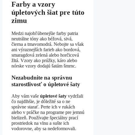
Farby a vzory
úpletových šiat pre túto
zimu
Medzi najobľúbenejšie farby patria
neutrálne tóny ako béžová, sivá,
čierna a tmavomodrá. Nebojte sa však
ani výraznejších farieb ako bordová,
smaragdová zelená alebo horčicová
žltá. Vzory ako prúžky, káro alebo
nórske vzory dodajú šatám šmrnc.
Nezabudnite na správnu
starostlivosť o úpletové šaty
Aby vám vaše
úpletové šaty
vydržali
čo najdlhšie, je dôležité sa o ne
správne starať. Perte ich v rukách
alebo v práčke na programe pre jemnú
bielizeň. Používajte špeciálny prací
prostriedok na vlnu a sušte ich
vodorovne, aby sa nedeformovali.