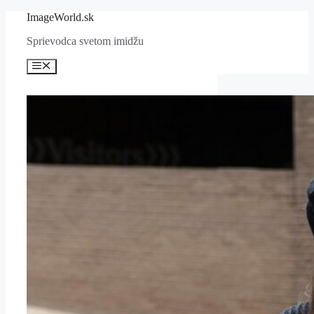
Preskočiť
ImageWorld.sk
na
Sprievodca svetom imidžu
obsah
Menu