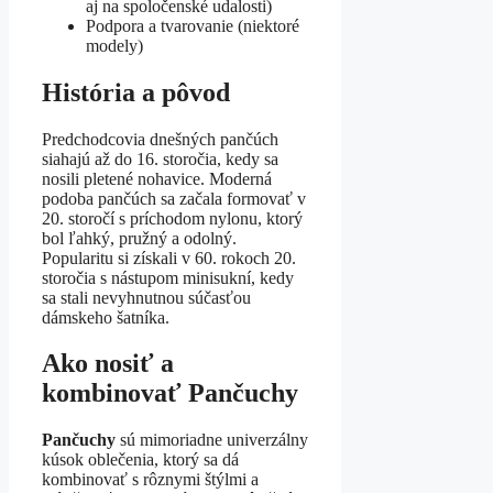
aj na spoločenské udalosti)
Podpora a tvarovanie (niektoré
modely)
História a pôvod
Predchodcovia dnešných pančúch
siahajú až do 16. storočia, kedy sa
nosili pletené nohavice. Moderná
podoba pančúch sa začala formovať v
20. storočí s príchodom nylonu, ktorý
bol ľahký, pružný a odolný.
Popularitu si získali v 60. rokoch 20.
storočia s nástupom minisukní, kedy
sa stali nevyhnutnou súčasťou
dámskeho šatníka.
Ako nosiť a
kombinovať Pančuchy
Pančuchy
sú mimoriadne univerzálny
kúsok oblečenia, ktorý sa dá
kombinovať s rôznymi štýlmi a