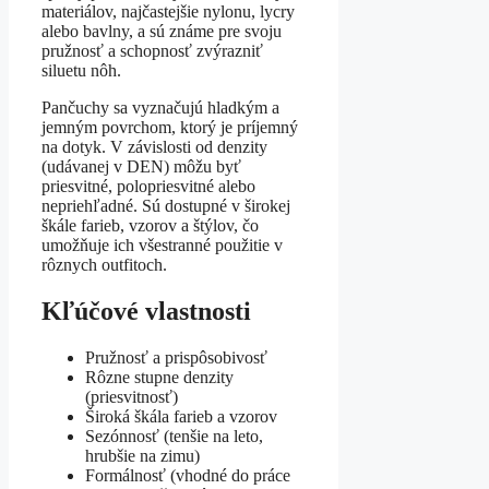
materiálov, najčastejšie nylonu, lycry
alebo bavlny, a sú známe pre svoju
pružnosť a schopnosť zvýrazniť
siluetu nôh.
Pančuchy sa vyznačujú hladkým a
jemným povrchom, ktorý je príjemný
na dotyk. V závislosti od denzity
(udávanej v DEN) môžu byť
priesvitné, polopriesvitné alebo
nepriehľadné. Sú dostupné v širokej
škále farieb, vzorov a štýlov, čo
umožňuje ich všestranné použitie v
rôznych outfitoch.
Kľúčové vlastnosti
Pružnosť a prispôsobivosť
Rôzne stupne denzity
(priesvitnosť)
Široká škála farieb a vzorov
Sezónnosť (tenšie na leto,
hrubšie na zimu)
Formálnosť (vhodné do práce