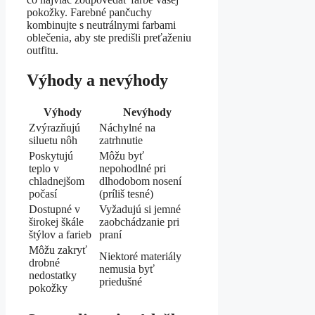
pokožky. Farebné pančuchy
kombinujte s neutrálnymi farbami
oblečenia, aby ste predišli preťaženiu
outfitu.
Výhody a nevýhody
Výhody
Nevýhody
Zvýrazňujú
Náchylné na
siluetu nôh
zatrhnutie
Poskytujú
Môžu byť
teplo v
nepohodlné pri
chladnejšom
dlhodobom nosení
počasí
(príliš tesné)
Dostupné v
Vyžadujú si jemné
širokej škále
zaobchádzanie pri
štýlov a farieb
praní
Môžu zakryť
Niektoré materiály
drobné
nemusia byť
nedostatky
priedušné
pokožky