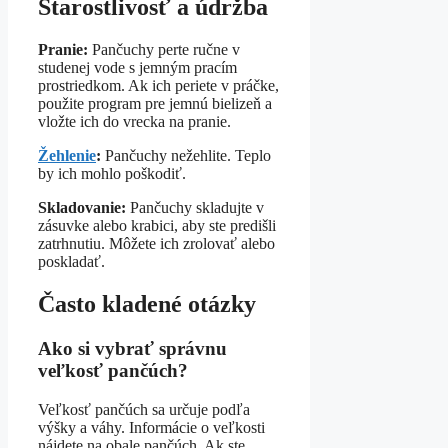
Starostlivosť a údržba
Pranie:
Pančuchy perte ručne v
studenej vode s jemným pracím
prostriedkom. Ak ich periete v práčke,
použite program pre jemnú bielizeň a
vložte ich do vrecka na pranie.
Žehlenie
:
Pančuchy nežehlite. Teplo
by ich mohlo poškodiť.
Skladovanie:
Pančuchy skladujte v
zásuvke alebo krabici, aby ste predišli
zatrhnutiu. Môžete ich zrolovať alebo
poskladať.
Často kladené otázky
Ako si vybrať správnu
veľkosť pančúch?
Veľkosť pančúch sa určuje podľa
výšky a váhy. Informácie o veľkosti
nájdete na obale pančúch. Ak ste