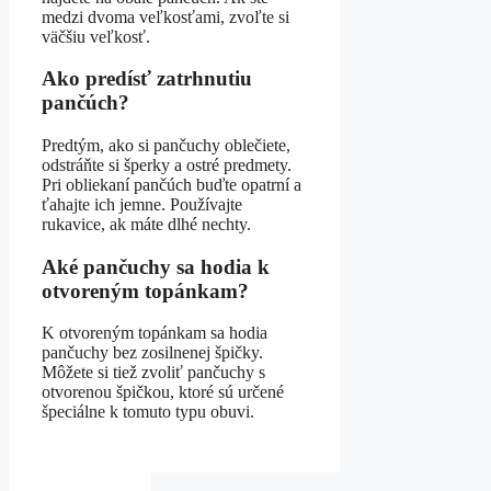
medzi dvoma veľkosťami, zvoľte si
väčšiu veľkosť.
Ako predísť zatrhnutiu
pančúch?
Predtým, ako si pančuchy oblečiete,
odstráňte si šperky a ostré predmety.
Pri obliekaní pančúch buďte opatrní a
ťahajte ich jemne. Používajte
rukavice, ak máte dlhé nechty.
Aké pančuchy sa hodia k
otvoreným topánkam?
K otvoreným topánkam sa hodia
pančuchy bez zosilnenej špičky.
Môžete si tiež zvoliť pančuchy s
otvorenou špičkou, ktoré sú určené
špeciálne k tomuto typu obuvi.