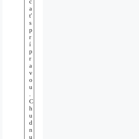
č
a
ť
s
p
r
í
p
r
a
v
o
u
.
C
h
u
d
n
u