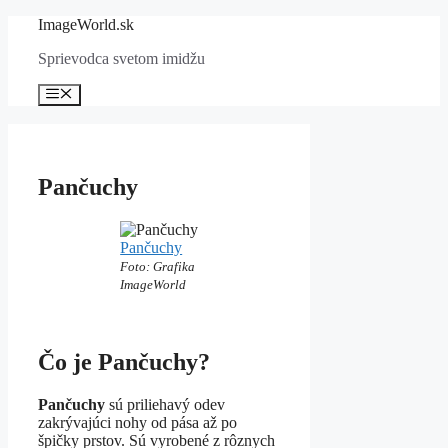
Preskočiť
ImageWorld.sk
na
Sprievodca svetom imidžu
obsah
Menu
Pančuchy
Pančuchy
Foto: Grafika
ImageWorld
Čo je Pančuchy?
Pančuchy
sú priliehavý odev
zakrývajúci nohy od pása až po
špičky prstov. Sú vyrobené z rôznych