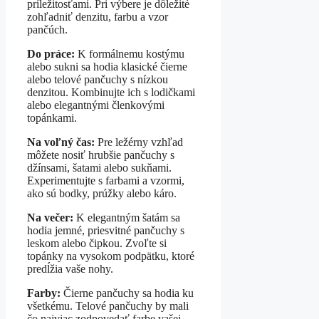
príležitosťami. Pri výbere je dôležité
zohľadniť denzitu, farbu a vzor
pančúch.
Do práce:
K formálnemu kostýmu
alebo sukni sa hodia klasické čierne
alebo telové pančuchy s nízkou
denzitou. Kombinujte ich s lodičkami
alebo elegantnými členkovými
topánkami.
Na voľný čas:
Pre ležérny vzhľad
môžete nosiť hrubšie pančuchy s
džínsami, šatami alebo sukňami.
Experimentujte s farbami a vzormi,
ako sú bodky, prúžky alebo káro.
Na večer:
K elegantným šatám sa
hodia jemné, priesvitné pančuchy s
leskom alebo čipkou. Zvoľte si
topánky na vysokom podpätku, ktoré
predĺžia vaše nohy.
Farby:
Čierne pančuchy sa hodia ku
všetkému. Telové pančuchy by mali
čo najviac zodpovedať farbe vašej