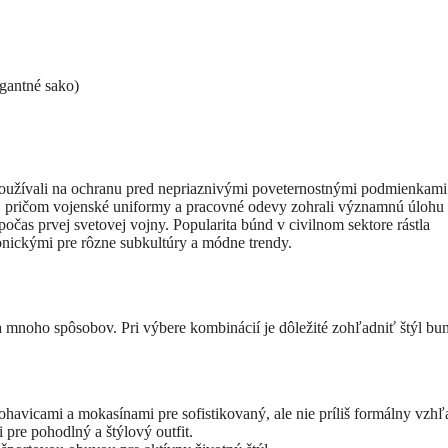
egantné sako)
 používali na ochranu pred nepriaznivými poveternostnými podmienkami
í, pričom vojenské uniformy a pracovné odevy zohrali významnú úlohu 
očas prvej svetovej vojny. Popularita búnd v civilnom sektore rástla
ikonickými pre rôzne subkultúry a módne trendy.
a mnoho spôsobov. Pri výbere kombinácií je dôležité zohľadniť štýl bu
vicami a mokasínami pre sofistikovaný, ale nie príliš formálny vzhľ
pre pohodlný a štýlový outfit.