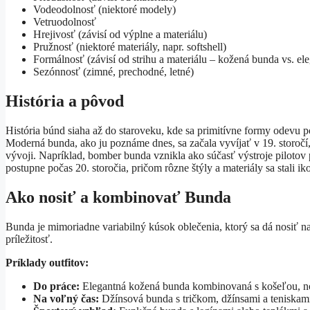
Vodeodolnosť (niektoré modely)
Vetruodolnosť
Hrejivosť (závisí od výplne a materiálu)
Pružnosť (niektoré materiály, napr. softshell)
Formálnosť (závisí od strihu a materiálu – kožená bunda vs. el
Sezónnosť (zimné, prechodné, letné)
História a pôvod
História búnd siaha až do staroveku, kde sa primitívne formy odevu
Moderná bunda, ako ju poznáme dnes, sa začala vyvíjať v 19. storoč
vývoji. Napríklad, bomber bunda vznikla ako súčasť výstroje pilotov p
postupne počas 20. storočia, pričom rôzne štýly a materiály sa stali 
Ako nosiť a kombinovať Bunda
Bunda je mimoriadne variabilný kúsok oblečenia, ktorý sa dá nosiť n
príležitosť.
Príklady outfitov:
Do práce:
Elegantná kožená bunda kombinovaná s košeľou, noha
Na voľný čas:
Džínsová bunda s tričkom, džínsami a teniskami 