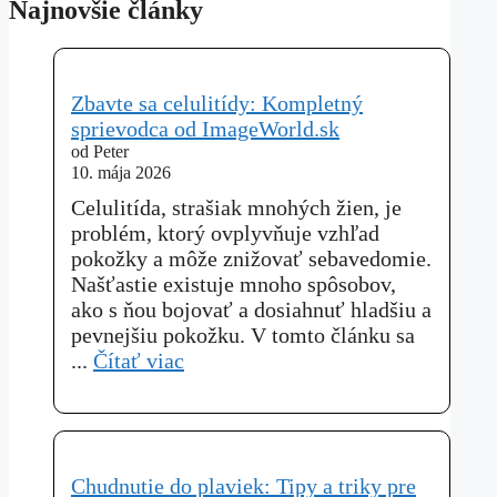
Najnovšie články
Zbavte sa celulitídy: Kompletný
sprievodca od ImageWorld.sk
od Peter
10. mája 2026
Celulitída, strašiak mnohých žien, je
problém, ktorý ovplyvňuje vzhľad
pokožky a môže znižovať sebavedomie.
Našťastie existuje mnoho spôsobov,
ako s ňou bojovať a dosiahnuť hladšiu a
pevnejšiu pokožku. V tomto článku sa
...
Čítať viac
Chudnutie do plaviek: Tipy a triky pre