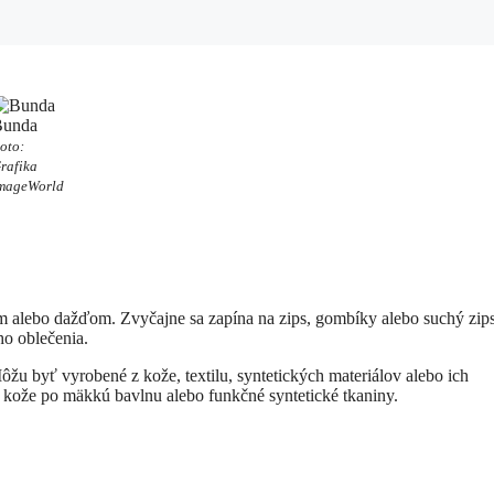
Bunda
oto:
rafika
mageWorld
om alebo dažďom. Zvyčajne sa zapína na zips, gombíky alebo suchý zip
o oblečenia.
Môžu byť vyrobené z kože, textilu, syntetických materiálov alebo ich
j kože po mäkkú bavlnu alebo funkčné syntetické tkaniny.