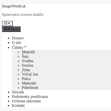
Preskočiť
ImageWorld.sk
na
Sprievodca svetom imidžu
obsah
Menu
Menu
Domov
O nás
Články
Materiál
Šaty
Svadba
Sezóna
Zima
Voľný čas
Práca
Materské
Príležitosti
Slovník
Podmienky používania
Ochrana súkromia
Kontakt