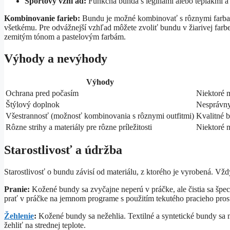
Športový vzhľad:
Funkčná bunda s legínami alebo teplákmi a 
Kombinovanie farieb:
Bundu je možné kombinovať s rôznymi farbami.
všetkému. Pre odvážnejší vzhľad môžete zvoliť bundu v žiarivej farb
zemitým tónom a pastelovým farbám.
Výhody a nevýhody
Výhody
Ochrana pred počasím
Niektoré 
Štýlový doplnok
Nesprávny
Všestrannosť (možnosť kombinovania s rôznymi outfitmi)
Kvalitné 
Rôzne strihy a materiály pre rôzne príležitosti
Niektoré m
Starostlivosť a údržba
Starostlivosť o bundu závisí od materiálu, z ktorého je vyrobená. Vžd
Pranie:
Kožené bundy sa zvyčajne neperú v práčke, ale čistia sa špec
prať v práčke na jemnom programe s použitím tekutého pracieho pro
Žehlenie
:
Kožené bundy sa nežehlia. Textilné a syntetické bundy sa 
žehliť na strednej teplote.