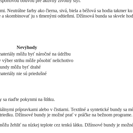
športovou obuvou pre aktívny životný štýl.
 Neutrálne farby ako čierna, sivá, biela a béžová sa hodia takmer ku
e a skombinovať ju s tlmenými odtieňmi. Džínsová bunda sa skvele hod
Nevýhody
materiály môžu byť náročné na údržbu
 výber strihu môže pôsobiť nelichotivo
bundy môžu byť drahé
ateriály nie sú priedušné
y sa riaďte pokynmi na štítku.
iálnymi prípravkami alebo v čistiarni. Textilné a syntetické bundy sa m
striedku. Džínsové bundy je možné prať v práčke na bežnom programe.
môžu žehliť na nízkej teplote cez tenkú látku. Džínsové bundy je možn