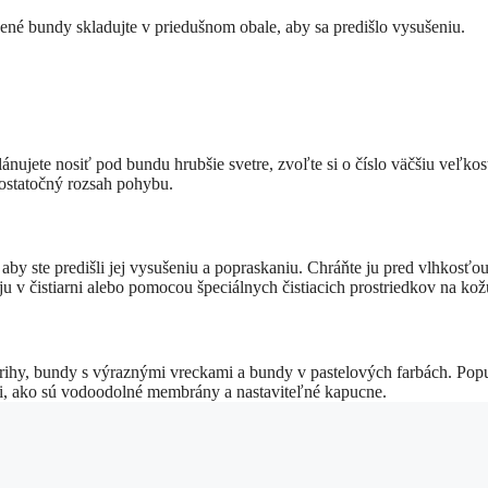
ené bundy skladujte v priedušnom obale, aby sa predišlo vysušeniu.
ánujete nosiť pod bundu hrubšie svetre, zvoľte si o číslo väčšiu veľkos
dostatočný rozsah pohybu.
by ste predišli jej vysušeniu a popraskaniu. Chráňte ju pred vlhkosťou
ju v čistiarni alebo pomocou špeciálnych čistiacich prostriedkov na kož
trihy, bundy s výraznými vreckami a bundy v pastelových farbách. Pop
i, ako sú vodoodolné membrány a nastaviteľné kapucne.