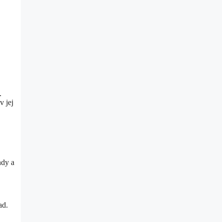
.
v jej
ndy a
ad.