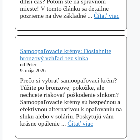
dlhší čas? Potom ste na správnom
mieste! V tomto článku sa detailne
pozrieme na dve základné ...
Čítať viac
Samoopaľovacie krémy: Dosiahnite
bronzový vzhľad bez slnka
od Peter
9. mája 2026
Prečo si vybrať samoopaľovací krém?
Túžite po bronzovej pokožke, ale
nechcete riskovať poškodenie slnkom?
Samoopaľovacie krémy sú bezpečnou a
efektívnou alternatívou k opaľovaniu na
slnku alebo v soláriu. Poskytujú vám
krásne opálenie ...
Čítať viac