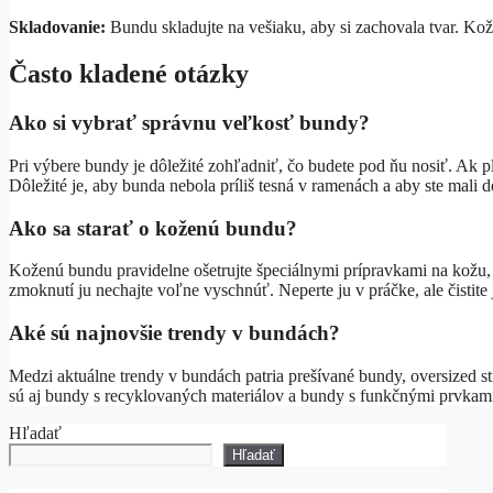
Skladovanie:
Bundu skladujte na vešiaku, aby si zachovala tvar. Kož
Často kladené otázky
Ako si vybrať správnu veľkosť bundy?
Pri výbere bundy je dôležité zohľadniť, čo budete pod ňu nosiť. Ak pl
Dôležité je, aby bunda nebola príliš tesná v ramenách a aby ste mali 
Ako sa starať o koženú bundu?
Koženú bundu pravidelne ošetrujte špeciálnymi prípravkami na kožu, a
zmoknutí ju nechajte voľne vyschnúť. Neperte ju v práčke, ale čistite 
Aké sú najnovšie trendy v bundách?
Medzi aktuálne trendy v bundách patria prešívané bundy, oversized s
sú aj bundy s recyklovaných materiálov a bundy s funkčnými prvkam
Hľadať
Hľadať