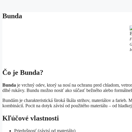
Bunda
F
G
I
Čo je Bunda?
Bunda
je vrchný odev, ktorý sa nosí na ochranu pred chladom, vetr
dlhé rukávy. Bundu možno nosiť ako súčasť bežného alebo formálneh
Bundám je charakteristická široká škála strihov, materiálov a farieb. 
kombinácií. Pocit na dotyk závisí od použitého materiálu – od hladke
Kľúčové vlastnosti
Priedušnosť (závisí od materiálu)