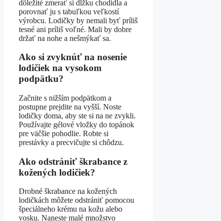
dôležité zmerať si dĺžku chodidla a
porovnať ju s tabuľkou veľkostí
výrobcu. Lodičky by nemali byť príliš
tesné ani príliš voľné. Mali by dobre
držať na nohe a nešmýkať sa.
Ako si zvyknúť na nosenie
lodičiek na vysokom
podpätku?
Začnite s nižším podpätkom a
postupne prejdite na vyšší. Noste
lodičky doma, aby ste si na ne zvykli.
Používajte gélové vložky do topánok
pre väčšie pohodlie. Robte si
prestávky a precvičujte si chôdzu.
Ako odstrániť škrabance z
kožených lodičiek?
Drobné škrabance na kožených
lodičkách môžete odstrániť pomocou
špeciálneho krému na kožu alebo
vosku. Naneste malé množstvo