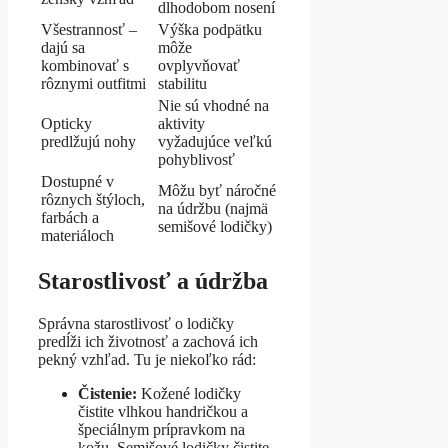
dlhodobom nosení
Všestrannosť –
Výška podpätku
dajú sa
môže
kombinovať s
ovplyvňovať
rôznymi outfitmi
stabilitu
Nie sú vhodné na
Opticky
aktivity
predlžujú nohy
vyžadujúce veľkú
pohyblivosť
Dostupné v
Môžu byť náročné
rôznych štýloch,
na údržbu (najmä
farbách a
semišové lodičky)
materiáloch
Starostlivosť a údržba
Správna starostlivosť o lodičky
predĺži ich životnosť a zachová ich
pekný vzhľad. Tu je niekoľko rád:
Čistenie:
Kožené lodičky
čistite vlhkou handričkou a
špeciálnym prípravkom na
kožu. Semišové lodičky čistite