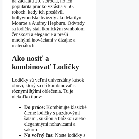
na začiatku 20. storočia, no ich
popularita prudko vzrástla v 50.
rokoch, kedy ich preslávili
hollywoodske hviezdy ako Marilyn
Monroe a Audrey Hepburn. Odvtedy
sa lodičky stali ikonickým symbolom
ženskosti a elegancie a prešli
mnohými inováciami v dizajne a
materiáloch.
Ako nosiť a
kombinovať Lodičky
Lodičky sú veľmi univerzálny kúsok
obuvi, ktorý sa dá kombinovať s
rôznymi štýlmi oblečenia. Tu je
niekoľko tipov:
Do práce:
Kombinujte klasické
čierne lodičky s puzdrovými
šatami, sukňou a blúzkou alebo
elegantnými nohavicami a
sakom.
Na voľný čas:
Noste lodičky s