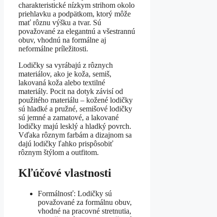
charakteristické nízkym strihom okolo
priehlavku a podpätkom, ktorý môže
mať rôznu výšku a tvar. Sú
považované za elegantnú a všestrannú
obuv, vhodnú na formálne aj
neformálne príležitosti.
Lodičky sa vyrábajú z rôznych
materiálov, ako je koža, semiš,
lakovaná koža alebo textilné
materiály. Pocit na dotyk závisí od
použitého materiálu – kožené lodičky
sú hladké a pružné, semišové lodičky
sú jemné a zamatové, a lakované
lodičky majú lesklý a hladký povrch.
Vďaka rôznym farbám a dizajnom sa
dajú lodičky ľahko prispôsobiť
rôznym štýlom a outfitom.
Kľúčové vlastnosti
Formálnosť: Lodičky sú
považované za formálnu obuv,
vhodné na pracovné stretnutia,