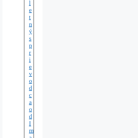
l
e
t
n
ý
s
p
r
i
e
v
o
d
c
a
o
d
I
m
a