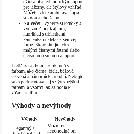
džínsami a jednoduchým topom
pre ležérny, ale štýlový vzhľad.
Môžete ich skombinovať aj so
sukňou alebo šatami.
Na večer:
Vyberte si lodičky s
výraznejším dizajnom,
napríklad s trblietkami,
kamienkami alebo v žiarivej
farbe. Skombinujte ich s
malými čiernymi šatami alebo
elegantnou sukňou a topom.
Lodičky sa dobre kombinujú s
farbami ako čierna, biela, béžová,
červená a námornícka modrá. Nebojte
sa experimentovať aj s výraznejšími
farbami a vzormi, ak sa hodia k
vášmu outfitu.
Výhody a nevýhody
Výhody
Nevýhody
Môžu byť
Elegantný a
nepohodlné pri
ženský vzhľad