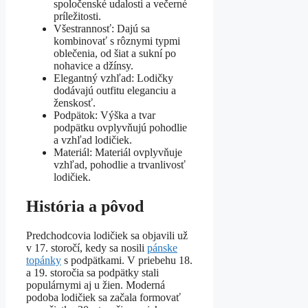
spoločenské udalosti a večerné
príležitosti.
Všestrannosť: Dajú sa
kombinovať s rôznymi typmi
oblečenia, od šiat a sukní po
nohavice a džínsy.
Elegantný vzhľad: Lodičky
dodávajú outfitu eleganciu a
ženskosť.
Podpätok: Výška a tvar
podpätku ovplyvňujú pohodlie
a vzhľad lodičiek.
Materiál: Materiál ovplyvňuje
vzhľad, pohodlie a trvanlivosť
lodičiek.
História a pôvod
Predchodcovia lodičiek sa objavili už
v 17. storočí, kedy sa nosili
pánske
topánky
s podpätkami. V priebehu 18.
a 19. storočia sa podpätky stali
populárnymi aj u žien. Moderná
podoba lodičiek sa začala formovať