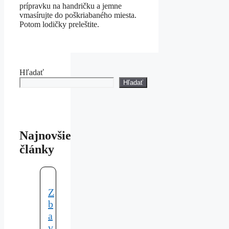
prípravku na handričku a jemne
vmasírujte do poškriabaného miesta.
Potom lodičky preleštite.
Hľadať
Hľadať
Najnovšie
články
Z
b
a
v