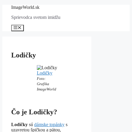
Preskočiť
ImageWorld.sk
na
Sprievodca svetom imidžu
obsah
Menu
Lodičky
Lodičky
Foto:
Grafika
ImageWorld
Čo je Lodičky?
Lodičky
sú
dámske topánky
s
uzavretou špičkou a pätou,