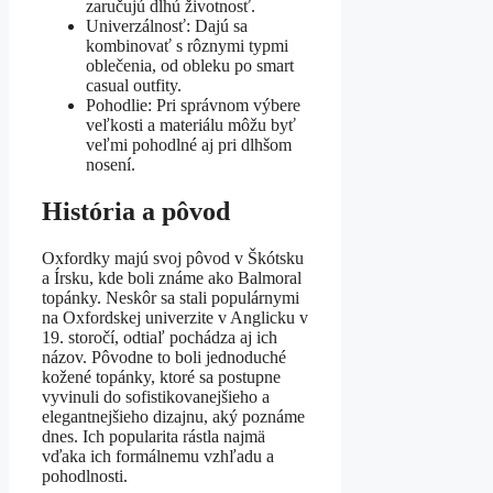
zaručujú dlhú životnosť.
Univerzálnosť: Dajú sa
kombinovať s rôznymi typmi
oblečenia, od obleku po smart
casual outfity.
Pohodlie: Pri správnom výbere
veľkosti a materiálu môžu byť
veľmi pohodlné aj pri dlhšom
nosení.
História a pôvod
Oxfordky majú svoj pôvod v Škótsku
a Írsku, kde boli známe ako Balmoral
topánky. Neskôr sa stali populárnymi
na Oxfordskej univerzite v Anglicku v
19. storočí, odtiaľ pochádza aj ich
názov. Pôvodne to boli jednoduché
kožené topánky, ktoré sa postupne
vyvinuli do sofistikovanejšieho a
elegantnejšieho dizajnu, aký poznáme
dnes. Ich popularita rástla najmä
vďaka ich formálnemu vzhľadu a
pohodlnosti.