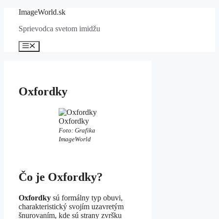
Preskočiť
ImageWorld.sk
na
Sprievodca svetom imidžu
obsah
Menu
Oxfordky
Oxfordky
Foto: Grafika
ImageWorld
Čo je Oxfordky?
Oxfordky
sú formálny typ obuvi,
charakteristický svojím uzavretým
šnurovaním, kde sú strany zvršku