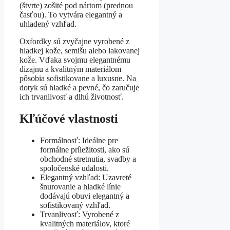
(štvrte) zošité pod nártom (prednou
časťou). To vytvára elegantný a
uhladený vzhľad.
Oxfordky sú zvyčajne vyrobené z
hladkej kože, semišu alebo lakovanej
kože. Vďaka svojmu elegantnému
dizajnu a kvalitným materiálom
pôsobia sofistikovane a luxusne. Na
dotyk sú hladké a pevné, čo zaručuje
ich trvanlivosť a dlhú životnosť.
Kľúčové vlastnosti
Formálnosť: Ideálne pre
formálne príležitosti, ako sú
obchodné stretnutia, svadby a
spoločenské udalosti.
Elegantný vzhľad: Uzavreté
šnurovanie a hladké línie
dodávajú obuvi elegantný a
sofistikovaný vzhľad.
Trvanlivosť: Vyrobené z
kvalitných materiálov, ktoré