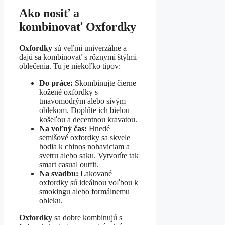
Ako nosiť a
kombinovať Oxfordky
Oxfordky
sú veľmi univerzálne a
dajú sa kombinovať s rôznymi štýlmi
oblečenia. Tu je niekoľko tipov:
Do práce:
Skombinujte čierne
kožené oxfordky s
tmavomodrým alebo sivým
oblekom. Doplňte ich bielou
košeľou a decentnou kravatou.
Na voľný čas:
Hnedé
semišové oxfordky sa skvele
hodia k chinos nohaviciam a
svetru alebo saku. Vytvoríte tak
smart casual outfit.
Na svadbu:
Lakované
oxfordky sú ideálnou voľbou k
smokingu alebo formálnemu
obleku.
Oxfordky
sa dobre kombinujú s