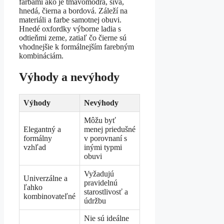
farbami ako je tmavomodrá, sivá,
hnedá, čierna a bordová. Záleží na
materiáli a farbe samotnej obuvi.
Hnedé oxfordky výborne ladia s
odtieňmi zeme, zatiaľ čo čierne sú
vhodnejšie k formálnejším farebným
kombináciám.
Výhody a nevýhody
Výhody
Nevýhody
Môžu byť
Elegantný a
menej priedušné
formálny
v porovnaní s
vzhľad
inými typmi
obuvi
Vyžadujú
Univerzálne a
pravidelnú
ľahko
starostlivosť a
kombinovateľné
údržbu
Nie sú ideálne