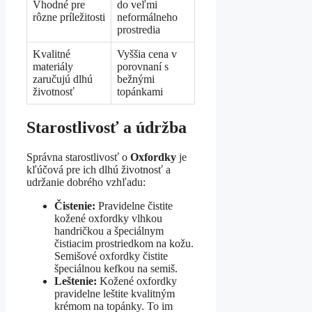
Vhodné pre
do veľmi
rôzne príležitosti
neformálneho
prostredia
Kvalitné
Vyššia cena v
materiály
porovnaní s
zaručujú dlhú
bežnými
životnosť
topánkami
Starostlivosť a údržba
Správna starostlivosť o
Oxfordky
je
kľúčová pre ich dlhú životnosť a
udržanie dobrého vzhľadu:
Čistenie:
Pravidelne čistite
kožené oxfordky vlhkou
handričkou a špeciálnym
čistiacim prostriedkom na kožu.
Semišové oxfordky čistite
špeciálnou kefkou na semiš.
Leštenie:
Kožené oxfordky
pravidelne leštite kvalitným
krémom na topánky. To im