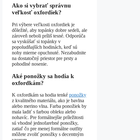
Ako si vybrať správnu
veľkosť oxfordiek?
Pri výbere veľkosti oxfordiek je
dôležité, aby topánky dobre sedeli, ale
zároveň neboli príliš tesné. Odporúča
sa vyskúšať si topánky v
popoludňajších hodinách, keď sú
nohy mierne opuchnuté. Nezabudnite
na dostatočný priestor pre prsty a
pohodlné nosenie.
Aké ponožky sa hodia k
oxfordkám?
K oxfordkám sa hodia tenké
ponožky
z kvalitného materiálu, ako je bavlna
alebo merino vlna. Farba ponožiek by
mala ladiť s farbou obleku alebo
nohavíc. Pre formálnejšie príležitosti
sú vhodné jednofarebné ponožky,
zatiaľ čo pre menej formálne outfity
môžete zvoliť ponožky s decentným
vzorom.