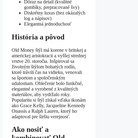
Dôraz na detail (kvalitné
gombíky, prepracované švy)
Diskrétny luxus (bez okázalých
log a nápisov)
Elegantná jednoduchosť
História a pôvod
Old Money štýl má korene v britskej a
americkej aristokracii a vyššej strednej
vrstve 20. storočia. Inšpiroval sa
životným štýlom bohatých rodín,
ktoré trávili čas na vidieku, venovali
sa športom a spoločenským
udalostiam. Oblečenie bolo funkčné,
elegantné a vyrobené z kvalitných
materiálov, aby vydržalo roky.
Popularitu si štýl získal vďaka ikonám
ako Grace Kelly, Jacqueline Kennedy
Onassis a Ralph Lauren, ktorý ho
adaptoval pre širšiu verejnosť.
Ako nosiť a
kombinovať Old