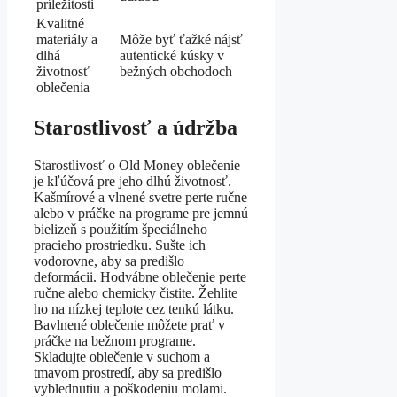
príležitosti
Kvalitné
materiály a
Môže byť ťažké nájsť
dlhá
autentické kúsky v
životnosť
bežných obchodoch
oblečenia
Starostlivosť a údržba
Starostlivosť o Old Money oblečenie
je kľúčová pre jeho dlhú životnosť.
Kašmírové a vlnené svetre perte ručne
alebo v práčke na programe pre jemnú
bielizeň s použitím špeciálneho
pracieho prostriedku. Sušte ich
vodorovne, aby sa predišlo
deformácii. Hodvábne oblečenie perte
ručne alebo chemicky čistite. Žehlite
ho na nízkej teplote cez tenkú látku.
Bavlnené oblečenie môžete prať v
práčke na bežnom programe.
Skladujte oblečenie v suchom a
tmavom prostredí, aby sa predišlo
vyblednutiu a poškodeniu molami.