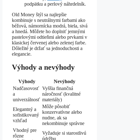
podpätku a perlový náhrdelník.
Old Money štýl sa najlepšie
kombinuje s neutrálnymi farbami ako
béžová, námornícka modrá, biela, sivá
a hnedá. Môžete ho doplniť jemnými
pastelovými odtieňmi alebo prvkami v
klasickej červenej alebo zelenej farbe.
Dôležité je držať sa jednoduchosti a
elegancie.
Výhody a nevýhody
Výhody
Nevýhody
Nadčasovosť
Vyššia finančná
a
náročnosť (kvalitné
univerzálnosť
materiály)
Môže pôsobiť
Elegantný a
konzervatívne alebo
sofistikovaný
nudne, ak sa
vzhľad
nekombinuje správne
Vhodný pre
Vyžaduje si starostlivú
rôzne
údržbu