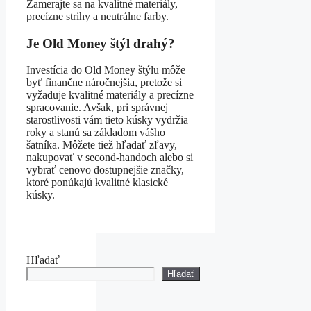
Zamerajte sa na kvalitné materiály,
precízne strihy a neutrálne farby.
Je Old Money štýl drahý?
Investícia do Old Money štýlu môže
byť finančne náročnejšia, pretože si
vyžaduje kvalitné materiály a precízne
spracovanie. Avšak, pri správnej
starostlivosti vám tieto kúsky vydržia
roky a stanú sa základom vášho
šatníka. Môžete tiež hľadať zľavy,
nakupovať v second-handoch alebo si
vybrať cenovo dostupnejšie značky,
ktoré ponúkajú kvalitné klasické
kúsky.
Hľadať
Hľadať