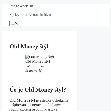
Preskočiť
ImageWorld.sk
na
Sprievodca svetom imidžu
obsah
Menu
Old Money štýl
Old Money štýl
Foto: Grafika
ImageWorld
Čo je Old Money štýl?
Old Money štýl
je estetika obliekania
inšpirovaná generáciami bohatých
rodín, ktoré si osvojili klasickú