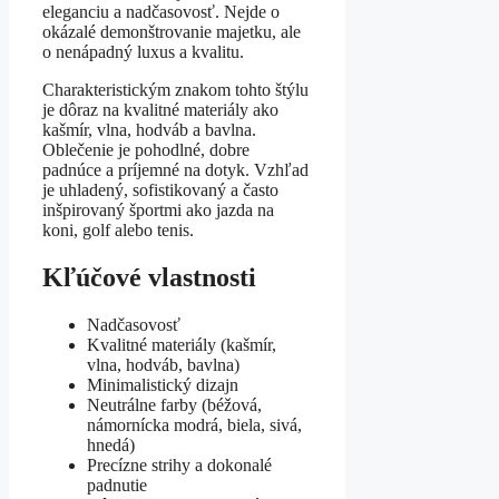
eleganciu a nadčasovosť. Nejde o
okázalé demonštrovanie majetku, ale
o nenápadný luxus a kvalitu.
Charakteristickým znakom tohto štýlu
je dôraz na kvalitné materiály ako
kašmír, vlna, hodváb a bavlna.
Oblečenie je pohodlné, dobre
padnúce a príjemné na dotyk. Vzhľad
je uhladený, sofistikovaný a často
inšpirovaný športmi ako jazda na
koni, golf alebo tenis.
Kľúčové vlastnosti
Nadčasovosť
Kvalitné materiály (kašmír,
vlna, hodváb, bavlna)
Minimalistický dizajn
Neutrálne farby (béžová,
námornícka modrá, biela, sivá,
hnedá)
Precízne strihy a dokonalé
padnutie