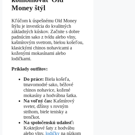
Money štýl
Kľúčom k úspešnému Old Money
štýlu je investícia do kvalitných
základných kúskov. Začnite s dobre
padnúcim sako z tvídu alebo vlny,
kašmírovým svetrom, bielou košeľou,
klasickými chinos nohavicami a
koženými mokasínami alebo
lodičkami.
Príklady outfitov:
Do práce:
Biela košeľa,
tmavomodré sako, béžové
chinos nohavice, kožené
mokasíny a hodvábna šatka.
Na voľný čas:
Kašmírový
sveter, džínsy s rovným
strihom, biele tenisky a
trenčkot.
Na spoločenskú udalosť:
Koktejlové šaty z hodvábu
alebo vlny,
lodičky
na nízkom