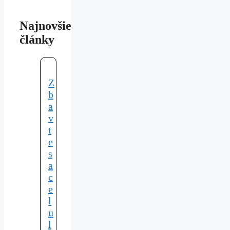
Najnovšie
články
Z
b
a
v
t
e
s
a
c
e
l
u
l