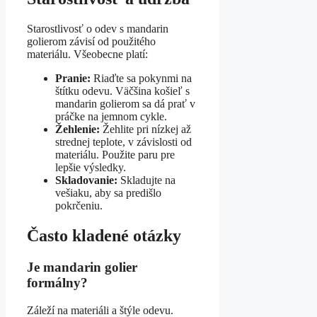
Starostlivosť o odev s mandarin
golierom závisí od použitého
materiálu. Všeobecne platí:
Pranie:
Riaďte sa pokynmi na
štítku odevu. Väčšina košieľ s
mandarin golierom sa dá prať v
práčke na jemnom cykle.
Žehlenie:
Žehlite pri nízkej až
strednej teplote, v závislosti od
materiálu. Použite paru pre
lepšie výsledky.
Skladovanie:
Skladujte na
vešiaku, aby sa predišlo
pokrčeniu.
Často kladené otázky
Je mandarin golier
formálny?
Záleží na materiáli a štýle odevu.