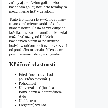
známy aj ako Nehru golier alebo
bandhgala golier, hoci tieto termíny sa
môžu mierne líšiť v detailoch.
Tento typ goliera je zvyčajne strihaný
rovno a má mierne zaoblené alebo
hranaté konce. Často sa vyskytuje na
košeliach, sakách a bundách. Materiál
môže byť rôzny, od ľahkých
bavlnených tkanín až po luxusné
hodváby, pričom pocit na dotyk závisí
od použitého materiálu. Všeobecne
pôsobí minimalisticky a elegantne.
Kľúčové vlastnosti
Priedušnosť (závisí od
použitého materiálu)
Pohodlnosť
Univerzálnosť (hodí sa k
formálnemu aj neformálnemu
štýlu)
Nadčasovosť
Elegantný vzhľad