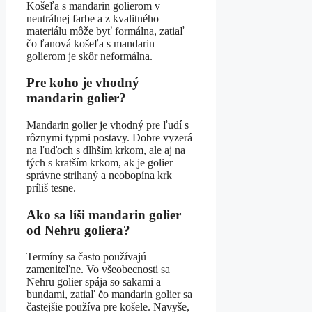
Košeľa s mandarin golierom v
neutrálnej farbe a z kvalitného
materiálu môže byť formálna, zatiaľ
čo ľanová košeľa s mandarin
golierom je skôr neformálna.
Pre koho je vhodný
mandarin golier?
Mandarin golier je vhodný pre ľudí s
rôznymi typmi postavy. Dobre vyzerá
na ľuďoch s dlhším krkom, ale aj na
tých s kratším krkom, ak je golier
správne strihaný a neobopína krk
príliš tesne.
Ako sa líši mandarin golier
od Nehru goliera?
Termíny sa často používajú
zameniteľne. Vo všeobecnosti sa
Nehru golier spája so sakami a
bundami, zatiaľ čo mandarin golier sa
častejšie používa pre košele. Navyše,