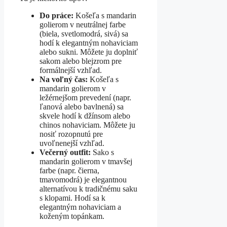
Do práce:
Košeľa s mandarin
golierom v neutrálnej farbe
(biela, svetlomodrá, sivá) sa
hodí k elegantným nohaviciam
alebo sukni. Môžete ju doplniť
sakom alebo blejzrom pre
formálnejší vzhľad.
Na voľný čas:
Košeľa s
mandarin golierom v
ležérnejšom prevedení (napr.
ľanová alebo bavlnená) sa
skvele hodí k džínsom alebo
chinos nohaviciam. Môžete ju
nosiť rozopnutú pre
uvoľnenejší vzhľad.
Večerný outfit:
Sako s
mandarin golierom v tmavšej
farbe (napr. čierna,
tmavomodrá) je elegantnou
alternatívou k tradičnému saku
s klopami. Hodí sa k
elegantným nohaviciam a
koženým topánkam.