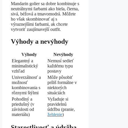
Mandarin golier sa dobre kombinuje s
neutrálnymi farbami ako biela, čierna,
sivá, béžová a tmavomodrá. Môžete
ho však skombinovať aj s
výraznejšími farbami, ak chcete
vytvoriť zaujímavejší outfit.
Výhody a nevýhody
Výhody
Nevýhody
Elegantný a
Nemusí sedieť
minimalistický
každému typu
vzhľad
postavy
Univerzálnosť a
Môže pôsobiť
možnosť
príliš formálne v
kombinovania s
niektorých
rôznymi štýlmi
situáciách
Pohodlný a
Vyžaduje si
priedušný (v
pravidelnú
závislosti od
údržbu (pranie,
materiálu)
žehlenie
)
Starostlivosť a údržba