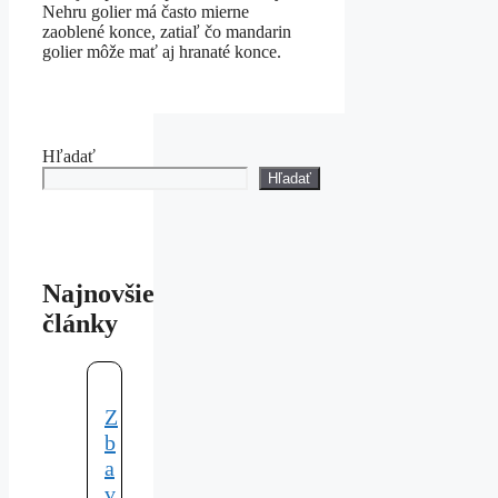
Nehru golier má často mierne
zaoblené konce, zatiaľ čo mandarin
golier môže mať aj hranaté konce.
Hľadať
Hľadať
Najnovšie
články
Z
b
a
v