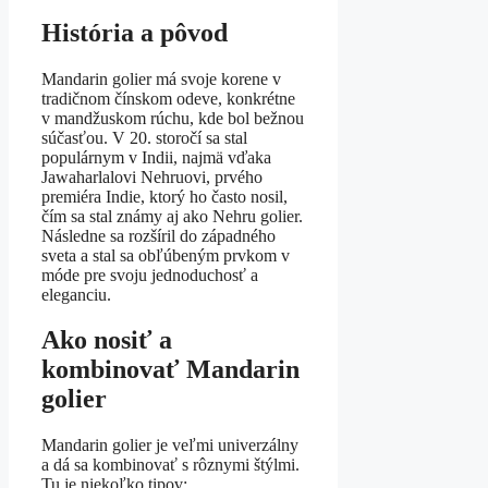
História a pôvod
Mandarin golier má svoje korene v
tradičnom čínskom odeve, konkrétne
v mandžuskom rúchu, kde bol bežnou
súčasťou. V 20. storočí sa stal
populárnym v Indii, najmä vďaka
Jawaharlalovi Nehruovi, prvého
premiéra Indie, ktorý ho často nosil,
čím sa stal známy aj ako Nehru golier.
Následne sa rozšíril do západného
sveta a stal sa obľúbeným prvkom v
móde pre svoju jednoduchosť a
eleganciu.
Ako nosiť a
kombinovať Mandarin
golier
Mandarin golier je veľmi univerzálny
a dá sa kombinovať s rôznymi štýlmi.
Tu je niekoľko tipov: