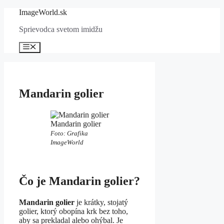
Preskočiť
ImageWorld.sk
na
Sprievodca svetom imidžu
obsah
Menu
Mandarin golier
Mandarin golier
Foto: Grafika
ImageWorld
Čo je Mandarin golier?
Mandarin golier
je krátky, stojatý
golier, ktorý obopína krk bez toho,
aby sa prekladal alebo ohýbal. Je