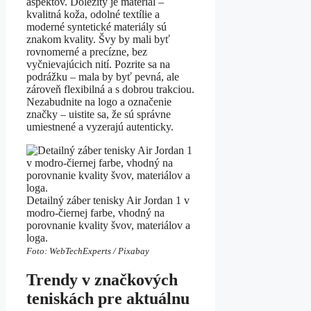
aspektov. Dôležitý je materiál –
kvalitná koža, odolné textílie a
moderné syntetické materiály sú
znakom kvality. Švy by mali byť
rovnomerné a precízne, bez
vyčnievajúcich nití. Pozrite sa na
podrážku – mala by byť pevná, ale
zároveň flexibilná a s dobrou trakciou.
Nezabudnite na logo a označenie
značky – uistite sa, že sú správne
umiestnené a vyzerajú autenticky.
Detailný záber tenisky Air Jordan 1 v
modro-čiernej farbe, vhodný na
porovnanie kvality švov, materiálov a
loga.
Foto: WebTechExperts / Pixabay
Trendy v značkových
teniskách pre aktuálnu