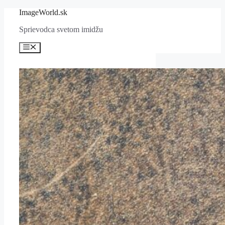
Preskočiť
ImageWorld.sk
na
Sprievodca svetom imidžu
obsah
Menu