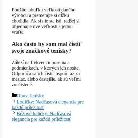
Použite tabuľku veľkostí daného
výrobcu a premerajte si dĺžku
chodidla. Ak si nie ste istí, radšej si
objednajte dve veľkosti a jednu
vráťte.
Ako často by som mal čistiť
svoje značkové tenisky?
Záleží na frekvencii nosenia a
podmienkach, v ktorých ich nosíte.
Odporúča sa ich čistiť aspoň raz za
mesiac, alebo častejšie, ak sú veľmi
znečistené.
Kategórie
Obuv
,
Tenisky
Lodičky: Nadčasová elegancia pre
každú príležitosť
Béžové lodičky: Nadčasová
elegancia pre každú príležitosť