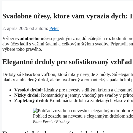
Svadobné účesy, ktoré vám vyrazia dych: I
2. apríla 2026
od autora:
Peter
Výber
svadobného účesu
je jedným z najdôležitejších rozhodnutí pr
aby účes ladil s vašimi šatami a celkovým štýlom svadby. Pripravili s
výbere toho pravého.
Elegantné drdoly pre sofistikovaný vzhľad
Drdoly sú klasickou voľbou, ktorá nikdy nevyjde z módy. Sú elegantné
hladký a uhladený drdol, alebo uvoľnený a romantický s padajúcimi 
Vysoký drdol:
Ideálny pre nevesty s dlhým krkom a elegantný
Nízky drdol:
Romantický a jemný, vhodný pre svadby v prírod
Zapletaný drdol:
Kombinácia drdolu a zapletaných vlasov dodá
Pohľad zozadu na nevestu s elegantným drdolom zdob
Foto: Pexels / Pixabay