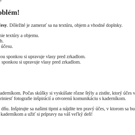
oblém!
česy
. Dôležité je zamerať sa na textúru, objem a vhodné doplnky.
ie textúry a objemu.
h.
 účesu.
 sponkou si upravuje vlasy pred zrkadlom.
erníkom. Počas skúšky si vyskúšate rôzne štýly a zistíte, ktorý účes
riniesť fotografie inšpirácií a otvorenú komunikáciu s kaderníkom.
. Inšpirujte sa našimi tipmi a nájdite ten pravý účes, v ktorom sa bu
 kaderníkom a užiť si prípravy na váš veľký deň!