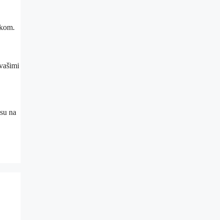
íkom.
 vašimi
asu na