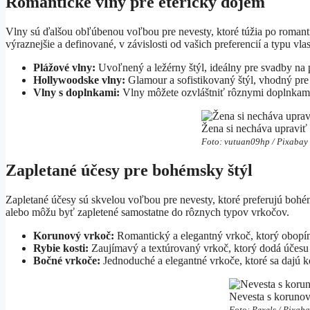
Romantické vlny pre éterický dojem
Vlny sú ďalšou obľúbenou voľbou pre nevesty, ktoré túžia po roma
výraznejšie a definované, v závislosti od vašich preferencií a typu vla
Plážové vlny:
Uvoľnený a ležérny štýl, ideálny pre svadby na p
Hollywoodske vlny:
Glamour a sofistikovaný štýl, vhodný pre
Vlny s doplnkami:
Vlny môžete ozvláštniť rôznymi doplnkami,
Žena si necháva upraviť
Foto: vutuan09hp / Pixabay
Zapletané účesy pre bohémsky štýl
Zapletané účesy sú skvelou voľbou pre nevesty, ktoré preferujú bohém
alebo môžu byť zapletené samostatne do rôznych typov vrkočov.
Korunový vrkoč:
Romantický a elegantný vrkoč, ktorý obopín
Rybie kosti:
Zaujímavý a textúrovaný vrkoč, ktorý dodá účesu o
Bočné vrkoče:
Jednoduché a elegantné vrkoče, ktoré sa dajú 
Nevesta s koruno
Foto: Pexels / Pixab