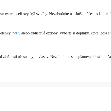
tvar tváre a celkový štýl svadby. Nezabudnite na skúšku účesu s kadern
čelenky,
perly
alebo trblietavé ozdoby. Vyberte si doplnky, ktoré ladia s
d zložitosti účesu a typu vlasov. Nezabudnite si naplánovať dostatok č