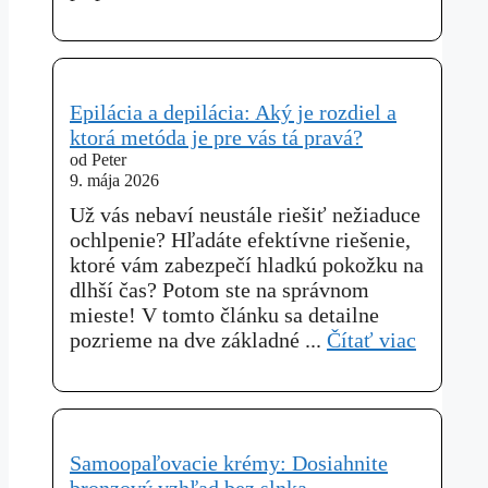
Epilácia a depilácia: Aký je rozdiel a
ktorá metóda je pre vás tá pravá?
od Peter
9. mája 2026
Už vás nebaví neustále riešiť nežiaduce
ochlpenie? Hľadáte efektívne riešenie,
ktoré vám zabezpečí hladkú pokožku na
dlhší čas? Potom ste na správnom
mieste! V tomto článku sa detailne
pozrieme na dve základné ...
Čítať viac
Samoopaľovacie krémy: Dosiahnite