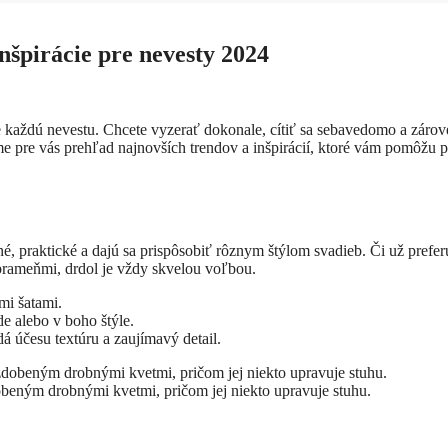
nšpirácie pre nevesty 2024
e každú nevestu. Chcete vyzerať dokonale, cítiť sa sebavedomo a zárov
me pre vás prehľad najnovších trendov a inšpirácií, ktoré vám pomôžu p
, praktické a dajú sa prispôsobiť rôznym štýlom svadieb. Či už prefer
prameňmi, drdol je vždy skvelou voľbou.
mi šatami.
e alebo v boho štýle.
 účesu textúru a zaujímavý detail.
eným drobnými kvetmi, pričom jej niekto upravuje stuhu.