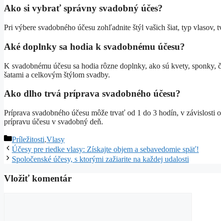
Ako si vybrať správny svadobný účes?
Pri výbere svadobného účesu zohľadnite štýl vašich šiat, typ vlasov, 
Aké doplnky sa hodia k svadobnému účesu?
K svadobnému účesu sa hodia rôzne doplnky, ako sú kvety, sponky, 
šatami a celkovým štýlom svadby.
Ako dlho trvá príprava svadobného účesu?
Príprava svadobného účesu môže trvať od 1 do 3 hodín, v závislosti o
prípravu účesu v svadobný deň.
Kategórie
Príležitosti
,
Vlasy
Účesy pre riedke vlasy: Získajte objem a sebavedomie späť!
Spoločenské účesy, s ktorými zažiarite na každej udalosti
Vložiť komentár
Komentár