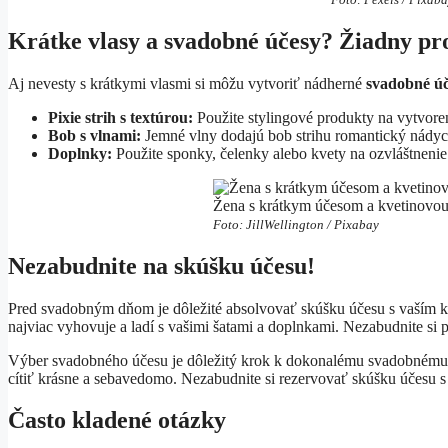
Krátke vlasy a svadobné účesy? Žiadny pr
Aj nevesty s krátkymi vlasmi si môžu vytvoriť nádherné
svadobné ú
Pixie strih s textúrou:
Použite stylingové produkty na vytvoren
Bob s vlnami:
Jemné vlny dodajú bob strihu romantický nádyc
Doplnky:
Použite sponky, čelenky alebo kvety na ozvláštnenie
Žena s krátkym účesom a kvetinovou
Foto: JillWellington / Pixabay
Nezabudnite na skúšku účesu!
Pred svadobným dňom je dôležité absolvovať skúšku účesu s vaším kad
najviac vyhovuje a ladí s vašimi šatami a doplnkami. Nezabudnite si p
Výber svadobného účesu je dôležitý krok k dokonalému svadobnému dňu
cítiť krásne a sebavedomo. Nezabudnite si rezervovať skúšku účesu s
Často kladené otázky