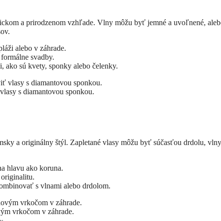
ntickom a prirodzenom vzhľade. Vlny môžu byť jemné a uvoľnené, ale
sov.
láži alebo v záhrade.
 formálne svadby.
 ako sú kvety, sponky alebo čelenky.
 vlasy s diamantovou sponkou.
sky a originálny štýl. Zapletané vlasy môžu byť súčasťou drdolu, vlny
a hlavu ako koruna.
riginalitu.
kombinovať s vlnami alebo drdolom.
vým vrkočom v záhrade.
ay