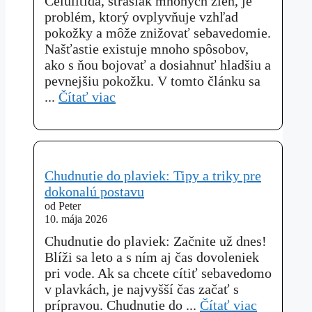
Celulitída, strašiak mnohých žien, je
problém, ktorý ovplyvňuje vzhľad
pokožky a môže znižovať sebavedomie.
Našťastie existuje mnoho spôsobov,
ako s ňou bojovať a dosiahnuť hladšiu a
pevnejšiu pokožku. V tomto článku sa
...
Čítať viac
Chudnutie do plaviek: Tipy a triky pre
dokonalú postavu
od Peter
10. mája 2026
Chudnutie do plaviek: Začnite už dnes!
Blíži sa leto a s ním aj čas dovoleniek
pri vode. Ak sa chcete cítiť sebavedomo
v plavkách, je najvyšší čas začať s
prípravou. Chudnutie do ...
Čítať viac