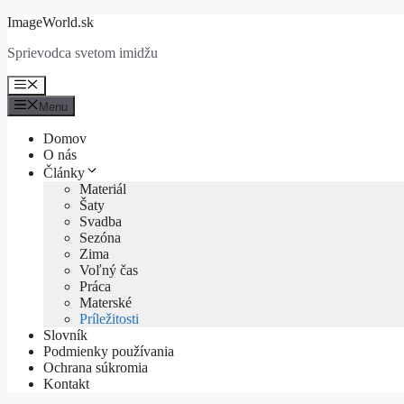
Preskočiť
ImageWorld.sk
na
Sprievodca svetom imidžu
obsah
Menu
Menu
Domov
O nás
Články
Materiál
Šaty
Svadba
Sezóna
Zima
Voľný čas
Práca
Materské
Príležitosti
Slovník
Podmienky používania
Ochrana súkromia
Kontakt