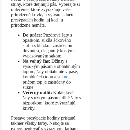
strihy, ktoré definujú pás. Vyberajte si
oblečenie, ktoré zvýrazňuje vaše
prirodzené krivky a vytvára siluetu
presýpacích hodín, aj keď ju
prirodzene nemáte.
Do práce:
Puzdrové šaty s
opaskom, sukňa áčkového
strihu s blúzkou zastrčenou
dovnútra, elegantný kostým s
vypasovaným sakom.
Na voľný čas:
Džínsy s
vysokým pásom a obtiahnutým
topom, šaty obtiahnuté v páse,
kombinácia topu a
sukne
,
pričom top je zastrčený do
sukne.
Večerný outfit:
Koktejlové
šaty s úzkym pásom, dlhé šaty s
rázporkom, ktoré zvýrazňujú
krivky.
Postave presýpacie hodiny pristanú
takmer všetky farby. Nebojte sa
experimentovať s výraznými farbami