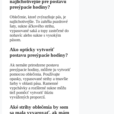
najlichotivejšie pre postavu
presýpacie hodiny?
Oblečenie, ktoré zvýrazňuje pás, je
najlichotivejšie. To zahŕňa puzdrové
šaty, sukne áčkového strihu,
vypasované saká a topy zastrčené do
nohavíc alebo sukne s vysokým
pásom.
Ako opticky vytvoriť
postavu presýpacie hodiny?
Ak nemáte prirodzene postavu
presýpacie hodiny, môžete ju vytvoriť
pomocou oblečenia. Používajte
opasky, vypasované strihy a tmavšie
farby v oblasti pása. Ramenné
vypchávky a rozšírené sukne môžu
tiež pomôcť vytvoriť ilúziu
vyvážených proporcií.
Aké strihy oblečenia by som
sa mala vyvarovať, ak mám