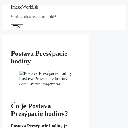
Preskočiť
ImageWorld.sk
na
Sprievodca svetom imidžu
obsah
Menu
Postava Presýpacie
hodiny
Postava Presýpacie hodiny
Foto: Grafika ImageWorld
Čo je Postava
Presýpacie hodiny?
Postava Presýpacie hodiny
je