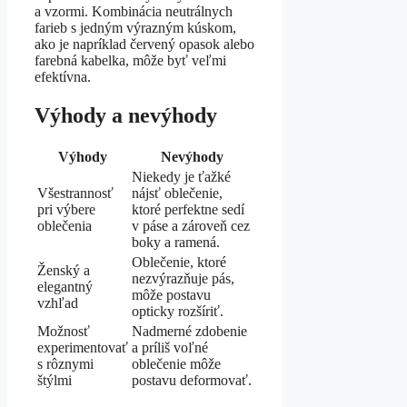
a vzormi. Kombinácia neutrálnych
farieb s jedným výrazným kúskom,
ako je napríklad červený opasok alebo
farebná kabelka, môže byť veľmi
efektívna.
Výhody a nevýhody
Výhody
Nevýhody
Niekedy je ťažké
Všestrannosť
nájsť oblečenie,
pri výbere
ktoré perfektne sedí
oblečenia
v páse a zároveň cez
boky a ramená.
Oblečenie, ktoré
Ženský a
nezvýrazňuje pás,
elegantný
môže postavu
vzhľad
opticky rozšíriť.
Možnosť
Nadmerné zdobenie
experimentovať
a príliš voľné
s rôznymi
oblečenie môže
štýlmi
postavu deformovať.