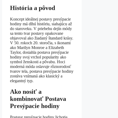
História a pôvod
Koncept ideálnej postavy presýpacie
hodiny má dlhú históriu, siahajúcu až
do staroveku. V priebehu dejín módy
sa tento tvar postavy opakovane
objavoval ako žiadaný štandard krásy.
V 50. rokoch 20. storočia, s ikonami
ako Marilyn Monroe a Elizabeth
Taylor, dosiahla postava presýpacie
hodiny svoj vrchol popularity ako
symbol ženskosti a pôvabu. Hoci
moderná móda oslavuje rôznorodosť
tvarov tela, postava presýpacie hodiny
zostáva vnímaná ako klasický a
elegantný typ.
Ako nosiť a
kombinovať Postava
Presýpacie hodiny
Postave presýpacie hodiny lichotia