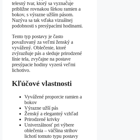
telesný tvar, ktorý sa vyznačuje
približne rovnakou šírkou ramien a
bokov, s výrazne užším pásom.
Nazýva sa tak vďaka vizuálnej
podobnosti s presýpacími hodinami.
Tento typ postavy je často
považovaný za veľmi ženský a
vyvážený. Oblečenie, ktoré
zvýrazňuje pás a sleduje prirodzené
línie tela, zvyčajne na postave
presýpacie hodiny vyzerá veľmi
lichotivo.
Kľúčové vlastnosti
Vyvážené proporcie ramien a
bokov
Výrazne užší pás
Ženský a elegantný vzhľad
Prirodzené krivky
Univerzálnosť pri výbere
oblečenia – väčšina strihov
lichotí tomuto typu postavy