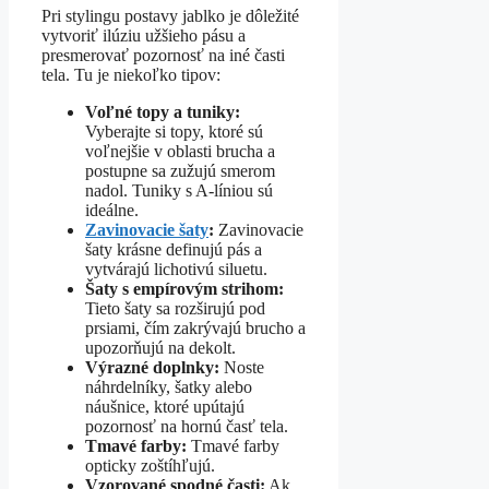
Pri stylingu postavy jablko je dôležité
vytvoriť ilúziu užšieho pásu a
presmerovať pozornosť na iné časti
tela. Tu je niekoľko tipov:
Voľné topy a tuniky:
Vyberajte si topy, ktoré sú
voľnejšie v oblasti brucha a
postupne sa zužujú smerom
nadol. Tuniky s A-líniou sú
ideálne.
Zavinovacie šaty
:
Zavinovacie
šaty krásne definujú pás a
vytvárajú lichotivú siluetu.
Šaty s empírovým strihom:
Tieto šaty sa rozširujú pod
prsiami, čím zakrývajú brucho a
upozorňujú na dekolt.
Výrazné doplnky:
Noste
náhrdelníky, šatky alebo
náušnice, ktoré upútajú
pozornosť na hornú časť tela.
Tmavé farby:
Tmavé farby
opticky zoštíhľujú.
Vzorované spodné časti:
Ak