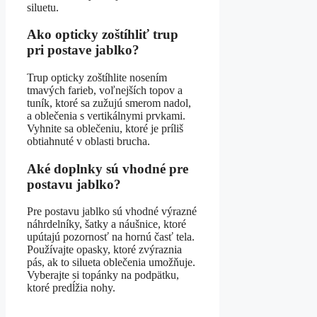
siluetu.
Ako opticky zoštíhliť trup
pri postave jablko?
Trup opticky zoštíhlite nosením
tmavých farieb, voľnejších topov a
tuník, ktoré sa zužujú smerom nadol,
a oblečenia s vertikálnymi prvkami.
Vyhnite sa oblečeniu, ktoré je príliš
obtiahnuté v oblasti brucha.
Aké doplnky sú vhodné pre
postavu jablko?
Pre postavu jablko sú vhodné výrazné
náhrdelníky, šatky a náušnice, ktoré
upútajú pozornosť na hornú časť tela.
Používajte opasky, ktoré zvýraznia
pás, ak to silueta oblečenia umožňuje.
Vyberajte si topánky na podpätku,
ktoré predĺžia nohy.