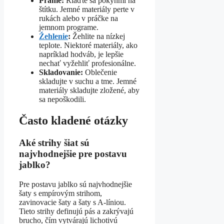
Pranie:
Riaďte sa pokynmi na
štítku. Jemné materiály perte v
rukách alebo v práčke na
jemnom programe.
Žehlenie
:
Žehlite na nízkej
teplote. Niektoré materiály, ako
napríklad hodváb, je lepšie
nechať vyžehliť profesionálne.
Skladovanie:
Oblečenie
skladujte v suchu a tme. Jemné
materiály skladujte zložené, aby
sa nepoškodili.
Často kladené otázky
Aké strihy šiat sú
najvhodnejšie pre postavu
jablko?
Pre postavu jablko sú najvhodnejšie
šaty s empírovým strihom,
zavinovacie šaty a šaty s A-líniou.
Tieto strihy definujú pás a zakrývajú
brucho, čím vytvárajú lichotivú