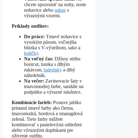
chcete upozorniť na nohy, noste
nohavice alebo
sukne
s
výraznými vzormi.
Príklady outfitov:
Do práce:
Tmavé nohavice s
vysokým pásom, voľnejšia
blúzka s V-výstrihom, sako a
lodičky
.
Na voľný čas:
Džínsy strihu
bootcut, tunika s dlhým
rukávom,
balerínky
a dlhý
náhrdelník.
Na večer:
Zavinovacie šaty v
tmavomodrej farbe, sandále na
podpätku a výrazné náušnice.
Kombinácie farieb:
Postave jablko
pristanú tmavé farby ako čierna,
tmavomodrá, bordová a smaragdová
zelená. Tieto farby môžete
kombinovať s pastelovými odtieňmi
alebo výraznými doplnkami pre
oživenie outfitu.