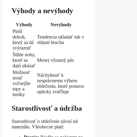
Výhody a nevýhody
Výhody
Nevýhody
Plnší
dekolt,
Tendencia ukladať tuk v
ktorý sa dá
oblasti brucha
zvýrazniť
Štíhle nohy,
ktoré sa
Menej výrazný pás
dajú ukázať
Možnosť
Náchylnosť k
nosiť
nesprávnemu výberu
voľnejšie
oblečenia, ktoré postavu
topy a
opticky zväčšuje
tuniky
Starostlivosť a údržba
Starostlivosť o oblečenie závisí od
materiálu. Všeobecne platí: