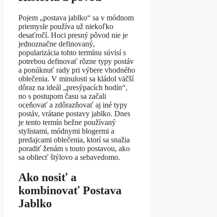
Pojem „postava jablko“ sa v módnom
priemysle používa už niekoľko
desaťročí. Hoci presný pôvod nie je
jednoznačne definovaný,
popularizácia tohto termínu súvisí s
potrebou definovať rôzne typy postáv
a ponúknuť rady pri výbere vhodného
oblečenia. V minulosti sa kládol väčší
dôraz na ideál „presýpacích hodín“,
no s postupom času sa začali
oceňovať a zdôrazňovať aj iné typy
postáv, vrátane postavy jablko. Dnes
je tento termín bežne používaný
stylistami, módnymi blogermi a
predajcami oblečenia, ktorí sa snažia
poradiť ženám s touto postavou, ako
sa obliecť štýlovo a sebavedomo.
Ako nosiť a
kombinovať Postava
Jablko