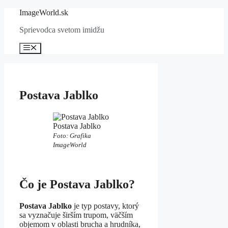
Preskočiť
ImageWorld.sk
na
Sprievodca svetom imidžu
obsah
Menu
Postava Jablko
Postava Jablko
Foto: Grafika
ImageWorld
Čo je Postava Jablko?
Postava Jablko
je typ postavy, ktorý
sa vyznačuje širším trupom, väčším
objemom v oblasti brucha a hrudníka,