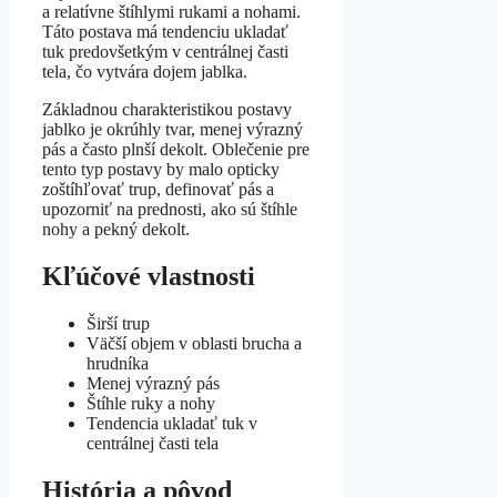
a relatívne štíhlymi rukami a nohami.
Táto postava má tendenciu ukladať
tuk predovšetkým v centrálnej časti
tela, čo vytvára dojem jablka.
Základnou charakteristikou postavy
jablko je okrúhly tvar, menej výrazný
pás a často plnší dekolt. Oblečenie pre
tento typ postavy by malo opticky
zoštíhľovať trup, definovať pás a
upozorniť na prednosti, ako sú štíhle
nohy a pekný dekolt.
Kľúčové vlastnosti
Širší trup
Väčší objem v oblasti brucha a
hrudníka
Menej výrazný pás
Štíhle ruky a nohy
Tendencia ukladať tuk v
centrálnej časti tela
História a pôvod