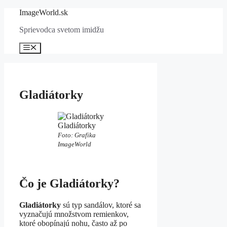
Preskočiť
ImageWorld.sk
na
Sprievodca svetom imidžu
obsah
Menu
Gladiátorky
Gladiátorky
Foto: Grafika
ImageWorld
Čo je Gladiátorky?
Gladiátorky
sú typ sandálov, ktoré sa
vyznačujú množstvom remienkov,
ktoré obopínajú nohu, často až po