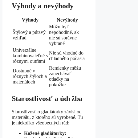
Výhody a nevýhody
Výhody
Nevýhody
Môžu byť
Štýlový a pútavý
nepohodlné, ak
vzhľad
nie sú správne
vybrané
Univerzálne
Nie sú vhodné do
kombinovateľné s
chladného počasia
rôznymi outfitmi
Remienky môžu
Dostupné v
zanechávať
rôznych štýloch a
otlačky na
materiáloch
pokožke
Starostlivosť a údržba
Starostlivosť o gladiátorky závisí od
materiálu, z ktorého sú vyrobené. Tu
je niekoľko všeobecných rád:
Kožené gladiátorky: