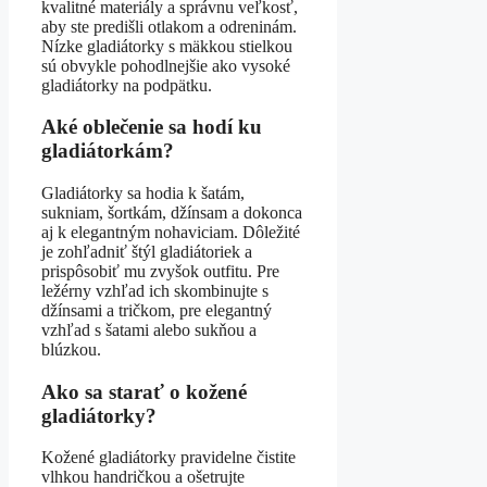
kvalitné materiály a správnu veľkosť,
aby ste predišli otlakom a odreninám.
Nízke gladiátorky s mäkkou stielkou
sú obvykle pohodlnejšie ako vysoké
gladiátorky na podpätku.
Aké oblečenie sa hodí ku
gladiátorkám?
Gladiátorky sa hodia k šatám,
sukniam, šortkám, džínsam a dokonca
aj k elegantným nohaviciam. Dôležité
je zohľadniť štýl gladiátoriek a
prispôsobiť mu zvyšok outfitu. Pre
ležérny vzhľad ich skombinujte s
džínsami a tričkom, pre elegantný
vzhľad s šatami alebo sukňou a
blúzkou.
Ako sa starať o kožené
gladiátorky?
Kožené gladiátorky pravidelne čistite
vlhkou handričkou a ošetrujte