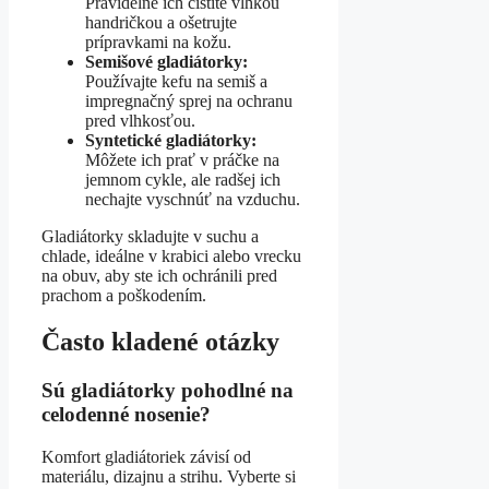
Pravidelne ich čistite vlhkou
handričkou a ošetrujte
prípravkami na kožu.
Semišové gladiátorky:
Používajte kefu na semiš a
impregnačný sprej na ochranu
pred vlhkosťou.
Syntetické gladiátorky:
Môžete ich prať v práčke na
jemnom cykle, ale radšej ich
nechajte vyschnúť na vzduchu.
Gladiátorky skladujte v suchu a
chlade, ideálne v krabici alebo vrecku
na obuv, aby ste ich ochránili pred
prachom a poškodením.
Často kladené otázky
Sú gladiátorky pohodlné na
celodenné nosenie?
Komfort gladiátoriek závisí od
materiálu, dizajnu a strihu. Vyberte si