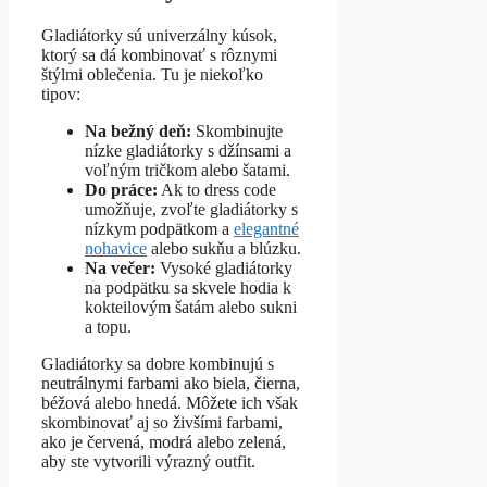
Gladiátorky sú univerzálny kúsok,
ktorý sa dá kombinovať s rôznymi
štýlmi oblečenia. Tu je niekoľko
tipov:
Na bežný deň:
Skombinujte
nízke gladiátorky s džínsami a
voľným tričkom alebo šatami.
Do práce:
Ak to dress code
umožňuje, zvoľte gladiátorky s
nízkym podpätkom a
elegantné
nohavice
alebo sukňu a blúzku.
Na večer:
Vysoké gladiátorky
na podpätku sa skvele hodia k
kokteilovým šatám alebo sukni
a topu.
Gladiátorky sa dobre kombinujú s
neutrálnymi farbami ako biela, čierna,
béžová alebo hnedá. Môžete ich však
skombinovať aj so živšími farbami,
ako je červená, modrá alebo zelená,
aby ste vytvorili výrazný outfit.