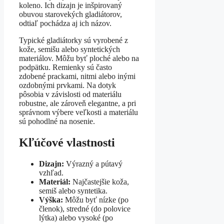
koleno. Ich dizajn je inšpirovaný
obuvou starovekých gladiátorov,
odtiaľ pochádza aj ich názov.
Typické gladiátorky sú vyrobené z
kože, semišu alebo syntetických
materiálov. Môžu byť ploché alebo na
podpätku. Remienky sú často
zdobené prackami, nitmi alebo inými
ozdobnými prvkami. Na dotyk
pôsobia v závislosti od materiálu
robustne, ale zároveň elegantne, a pri
správnom výbere veľkosti a materiálu
sú pohodlné na nosenie.
Kľúčové vlastnosti
Dizajn:
Výrazný a pútavý
vzhľad.
Materiál:
Najčastejšie koža,
semiš alebo syntetika.
Výška:
Môžu byť nízke (po
členok), stredné (do polovice
lýtka) alebo vysoké (po