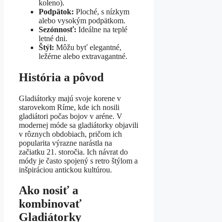
koleno).
Podpätok:
Ploché, s nízkym
alebo vysokým podpätkom.
Sezónnosť:
Ideálne na teplé
letné dni.
Štýl:
Môžu byť elegantné,
ležérne alebo extravagantné.
História a pôvod
Gladiátorky majú svoje korene v
starovekom Ríme, kde ich nosili
gladiátori počas bojov v aréne. V
modernej móde sa gladiátorky objavili
v rôznych obdobiach, pričom ich
popularita výrazne narástla na
začiatku 21. storočia. Ich návrat do
módy je často spojený s retro štýlom a
inšpiráciou antickou kultúrou.
Ako nosiť a
kombinovať
Gladiátorky