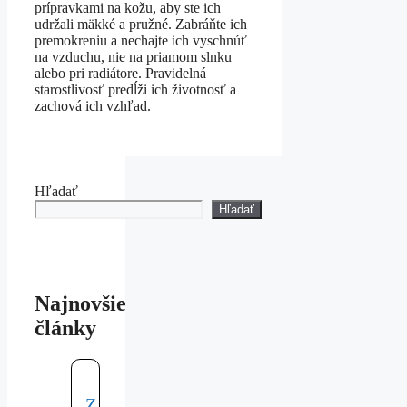
prípravkami na kožu, aby ste ich
udržali mäkké a pružné. Zabráňte ich
premokreniu a nechajte ich vyschnúť
na vzduchu, nie na priamom slnku
alebo pri radiátore. Pravidelná
starostlivosť predĺži ich životnosť a
zachová ich vzhľad.
Hľadať
Hľadať
Najnovšie
články
Z