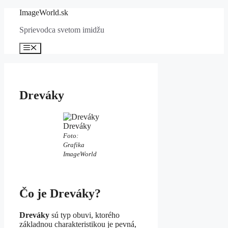
Preskočiť
ImageWorld.sk
na
Sprievodca svetom imidžu
obsah
Menu
Dreváky
Dreváky
Foto:
Grafika
ImageWorld
Čo je Dreváky?
Dreváky
sú typ obuvi, ktorého
základnou charakteristikou je pevná,