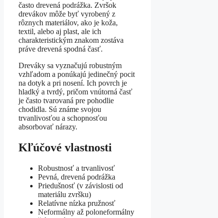
často drevená podrážka. Zvršok
drevákov môže byť vyrobený z
rôznych materiálov, ako je koža,
textil, alebo aj plast, ale ich
charakteristickým znakom zostáva
práve drevená spodná časť.
Dreváky sa vyznačujú robustným
vzhľadom a ponúkajú jedinečný pocit
na dotyk a pri nosení. Ich povrch je
hladký a tvrdý, pričom vnútorná časť
je často tvarovaná pre pohodlie
chodidla. Sú známe svojou
trvanlivosťou a schopnosťou
absorbovať nárazy.
Kľúčové vlastnosti
Robustnosť a trvanlivosť
Pevná, drevená podrážka
Priedušnosť (v závislosti od
materiálu zvršku)
Relatívne nízka pružnosť
Neformálny až poloneformálny