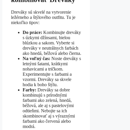
Dreváky sú skvelé na vytvorenie
ležérneho a štýlového outfitu. Tu je
niekoľko tipov:
Do práce:
Kombinujte dreváky
s úzkymi džínsami, bielou
blúzkou a sakom. Vyberte si
dreváky v neutrálnych farbách
ako hnedá, béžová alebo čierna.
Na voľný čas:
Noste dreváky s
letnými šatami, krátkymi
nohavicami a tričkom.
Experimentujte s farbami a
vzormi. Dreváky sa skvele
hodia k boho štýlu.
Farby:
Dreváky sa dobre
kombinujú s prírodnými
farbami ako zelená, hnedá,
béžová, ale aj s pastelovými
odtieňmi. Nebojte sa ich
skombinovať aj s výraznými
farbami ako červená alebo
modrá.