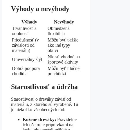
Výhody a nevýhody
Výhody
Nevýhody
Trvanlivosť a
Obmedzená
odolnosť
flexibilita
Priedušnosť (v
Môžu byť ťažšie
závislosti od
ako iné typy
materiálu)
obuvi
Nie sú vhodné na
Univerzálny štýl
športové aktivity
Dobrá podpora
Môžu byť hlučné
chodidla
pri chôdzi
Starostlivosť a údržba
Starostlivosť o dreváky závisí od
materiálu, z ktorého sú vyrobené. Tu
je niekoľko všeobecných rád:
Kožené dreváky:
Pravidelne
ich ošetrujte prípravkami na
kožu, aby zostali mäkké a