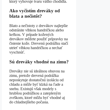
ktorý vyhovuje tvaru vášho chodidla.
Ako vyčistím dreváky od
blata a nečistôt?
Blato a nečistoty z drevákov najlepšie
odstránite vlhkou handričkou alebo
kefkou. V prípade kožených
drevákov môžete použiť prípravky na
čistenie kože. Drevenú podrážku stačí
utrieť vlhkou handričkou a nechať
vyschnúť.
Sú dreváky vhodné na zimu?
Dreváky nie sú ideálnou obuvou na
zimu, pretože drevená podrážka
neposkytuje dostatočnú izoláciu od
chladu a môže byť klzká na ľade a
snehu. Existujú však modely s
hrubšou podrážkou a zatepleným
zvrškom, ktoré môžu byť vhodné aj
do chladnejšieho počasia.