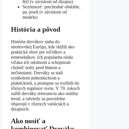
štýl (v závislosti od dizajnu)
Sezónnosť: prechodné obdobie,
jar, jeseň (v závislosti od
modelu)
História a pôvod
História drevákov siaha do
stredovekej Európy, kde slúžili ako
praktická obuv pre roľníkov a
remeselníkov. Ich popularita rástla
vďaka ich odolnosti a schopnosti
chrániť nohy pred blatom a
nečistotami. Dreváky sa stali
symbolom jednoduchosti a
praktickosti, a postupne sa rozšírili do
rôznych regiónov sveta. V 70. rokoch
zažili dreváky renesanciu ako módny
trend, a odvtedy sa pravidelne
objavujú v rôznych variáciách a
dizajnoch.
Ako nosiť a
kombinovať Dreváky