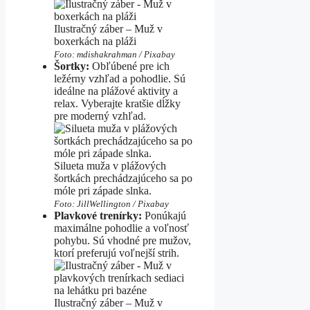
Ilustračný záber – Muž v
boxerkách na pláži
Foto: mdishakrahman / Pixabay
Šortky:
Obľúbené pre ich
ležérny vzhľad a pohodlie. Sú
ideálne na plážové aktivity a
relax. Vyberajte kratšie dĺžky
pre moderný vzhľad.
Silueta muža v plážových
šortkách prechádzajúceho sa po
móle pri západe slnka.
Foto: JillWellington / Pixabay
Plavkové trenírky:
Ponúkajú
maximálne pohodlie a voľnosť
pohybu. Sú vhodné pre mužov,
ktorí preferujú voľnejší strih.
Ilustračný záber – Muž v