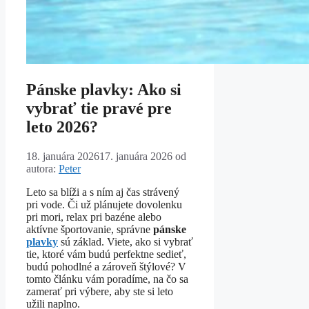
Pánske plavky: Ako si
vybrať tie pravé pre
leto 2026?
18. januára 2026
17. januára 2026
od
autora:
Peter
Leto sa blíži a s ním aj čas strávený
pri vode. Či už plánujete dovolenku
pri mori, relax pri bazéne alebo
aktívne športovanie, správne
pánske
plavky
sú základ. Viete, ako si vybrať
tie, ktoré vám budú perfektne sedieť,
budú pohodlné a zároveň štýlové? V
tomto článku vám poradíme, na čo sa
zamerať pri výbere, aby ste si leto
užili naplno.