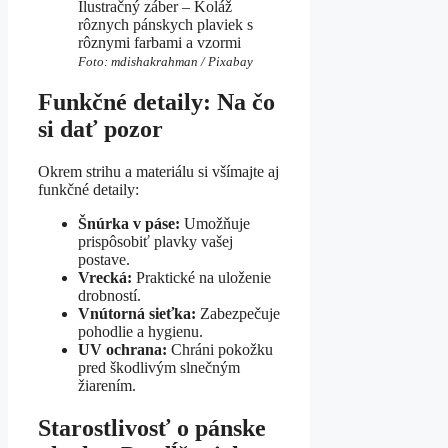
Ilustračný záber – Koláž
rôznych pánskych plaviek s
rôznymi farbami a vzormi
Foto: mdishakrahman / Pixabay
Funkčné detaily: Na čo
si dať pozor
Okrem strihu a materiálu si všímajte aj
funkčné detaily:
Šnúrka v páse:
Umožňuje
prispôsobiť plavky vašej
postave.
Vrecká:
Praktické na uloženie
drobností.
Vnútorná sieťka:
Zabezpečuje
pohodlie a hygienu.
UV ochrana:
Chráni pokožku
pred škodlivým slnečným
žiarením.
Starostlivosť o pánske