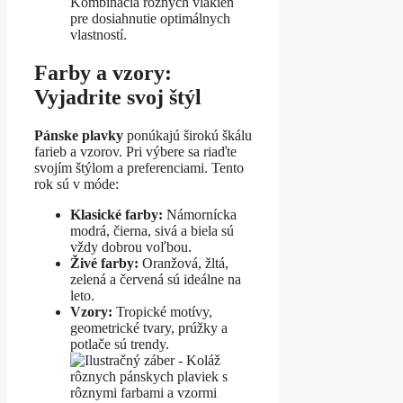
Kombinácia rôznych vlákien
pre dosiahnutie optimálnych
vlastností.
Farby a vzory:
Vyjadrite svoj štýl
Pánske plavky
ponúkajú širokú škálu
farieb a vzorov. Pri výbere sa riaďte
svojím štýlom a preferenciami. Tento
rok sú v móde:
Klasické farby:
Námornícka
modrá, čierna, sivá a biela sú
vždy dobrou voľbou.
Živé farby:
Oranžová, žltá,
zelená a červená sú ideálne na
leto.
Vzory:
Tropické motívy,
geometrické tvary, prúžky a
potlače sú trendy.