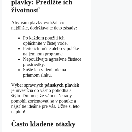
plavky: Predĺžte ich
životnosť
Aby vám plavky vydržali čo
najdlhšie, dodržiavajte tieto zásady:
Po každom použití ich
opláchnite v čistej vode.
Perte ich ručne alebo v práčke
na jemnom programe.
Nepoužívajte agresívne čistiace
prostriedky.
Sušte ich v tieni, nie na
priamom slnku.
Výber správnych
pánskych plaviek
je investícia do vášho pohodlia a
štýlu. Dúfame, že vám naše rady
pomohli zorientovať sa v ponuke a
nájsť tie ideálne pre vás. Užite si leto
naplno!
Často kladené otázky