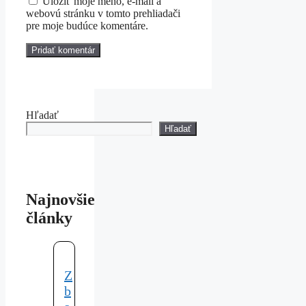
Uložiť moje meno, e-mail a
webovú stránku v tomto prehliadači
pre moje budúce komentáre.
Hľadať
Hľadať
Najnovšie
články
Z
b