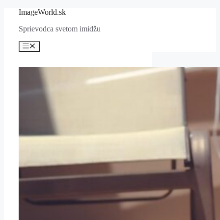
Preskočiť
ImageWorld.sk
na
Sprievodca svetom imidžu
obsah
Menu