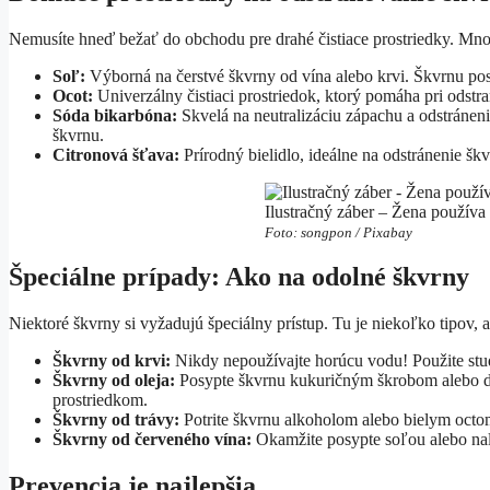
Nemusíte hneď bežať do obchodu pre drahé čistiace prostriedky. Mno
Soľ:
Výborná na čerstvé škvrny od vína alebo krvi. Škvrnu pos
Ocot:
Univerzálny čistiaci prostriedok, ktorý pomáha pri odstra
Sóda bikarbóna:
Skvelá na neutralizáciu zápachu a odstráneni
škvrnu.
Citronová šťava:
Prírodný bielidlo, ideálne na odstránenie škv
Ilustračný záber – Žena používa
Foto: songpon / Pixabay
Špeciálne prípady: Ako na odolné škvrny
Niektoré škvrny si vyžadujú špeciálny prístup. Tu je niekoľko tipov, 
Škvrny od krvi:
Nikdy nepoužívajte horúcu vodu! Použite stu
Škvrny od oleja:
Posypte škvrnu kukuričným škrobom alebo de
prostriedkom.
Škvrny od trávy:
Potrite škvrnu alkoholom alebo bielym octo
Škvrny od červeného vína:
Okamžite posypte soľou alebo nale
Prevencia je najlepšia