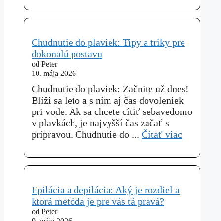
Chudnutie do plaviek: Tipy a triky pre
dokonalú postavu
od Peter
10. mája 2026
Chudnutie do plaviek: Začnite už dnes!
Blíži sa leto a s ním aj čas dovoleniek
pri vode. Ak sa chcete cítiť sebavedomo
v plavkách, je najvyšší čas začať s
prípravou. Chudnutie do ...
Čítať viac
Epilácia a depilácia: Aký je rozdiel a
ktorá metóda je pre vás tá pravá?
od Peter
9. mája 2026