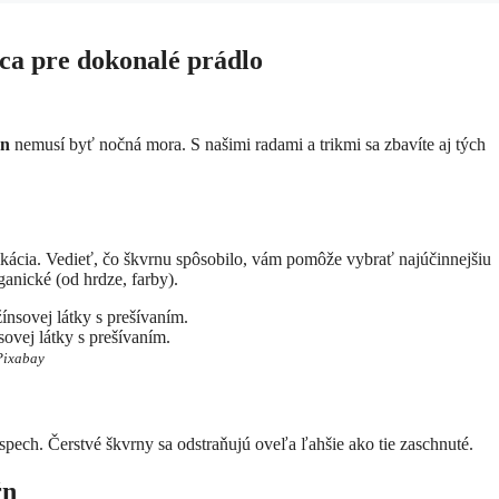
ca pre dokonalé prádlo
ŕn
nemusí byť nočná mora. S našimi radami a trikmi sa zbavíte aj tých
ikácia. Vedieť, čo škvrnu spôsobilo, vám pomôže vybrať najúčinnejšiu
ganické (od hrdze, farby).
sovej látky s prešívaním.
Pixabay
spech. Čerstvé škvrny sa odstraňujú oveľa ľahšie ako tie zaschnuté.
ŕn