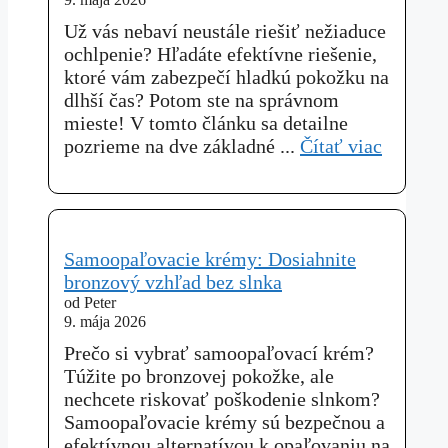
Už vás nebaví neustále riešiť nežiaduce
ochlpenie? Hľadáte efektívne riešenie,
ktoré vám zabezpečí hladkú pokožku na
dlhší čas? Potom ste na správnom
mieste! V tomto článku sa detailne
pozrieme na dve základné ...
Čítať viac
Samoopaľovacie krémy: Dosiahnite
bronzový vzhľad bez slnka
od Peter
9. mája 2026
Prečo si vybrať samoopaľovací krém?
Túžite po bronzovej pokožke, ale
nechcete riskovať poškodenie slnkom?
Samoopaľovacie krémy sú bezpečnou a
efektívnou alternatívou k opaľovaniu na