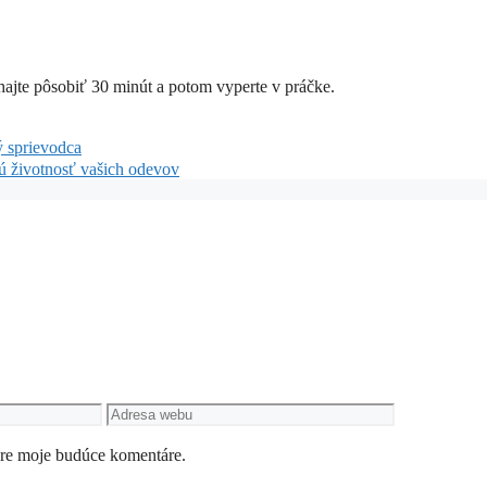
hajte pôsobiť 30 minút a potom vyperte v práčke.
ý sprievodca
hú životnosť vašich odevov
Adresa
webu
pre moje budúce komentáre.