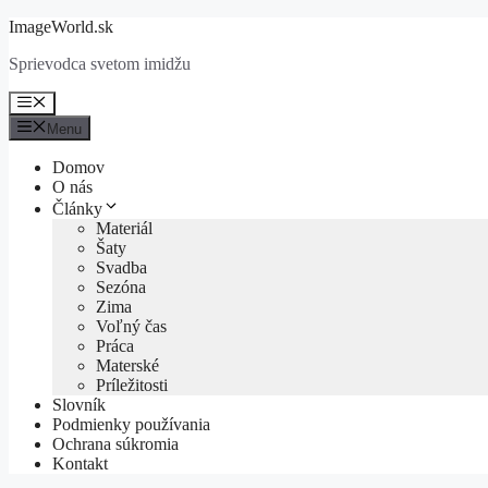
Preskočiť
ImageWorld.sk
na
Sprievodca svetom imidžu
obsah
Menu
Menu
Domov
O nás
Články
Materiál
Šaty
Svadba
Sezóna
Zima
Voľný čas
Práca
Materské
Príležitosti
Slovník
Podmienky používania
Ochrana súkromia
Kontakt