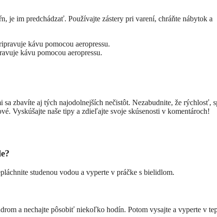
 je im predchádzať. Používajte zástery pri varení, chráňte nábytok a
ipravuje kávu pomocou aeropressu.
 sa zbavíte aj tých najodolnejších nečistôt. Nezabudnite, že rýchlosť, 
vé. Vyskúšajte naše tipy a zdieľajte svoje skúsenosti v komentároch!
le?
pláchnite studenou vodou a vyperte v práčke s bielidlom.
rom a nechajte pôsobiť niekoľko hodín. Potom vysajte a vyperte v tep