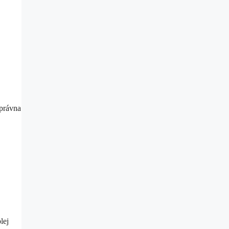
správna
lej