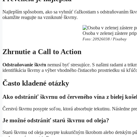
Najlepším spôsobom, ako sa vyhnúť ťažkostiam s odstraňovaním škvŕn,
okamžite reagujte na vzniknuté škvrny.
Osoba v zelenej zástere pr
Foto: 20926038 / Pixabay
Zhrnutie a Call to Action
Odstraňovanie škvŕn
nemusí byť stresujúce. S našimi radami a trikmi
identifikácia škvrny a výber vhodného čistiaceho prostriedku sú kľúčo
Často kladené otázky
Ako odstrániť škvrnu od červeného vína z bielej koše
Čerstvú škvrnu posypte soľou, ktorá absorbuje tekutinu. Následne pre
Je možné odstrániť starú škvrnu od oleja?
Starú škvrnu od oleja posypte kukuričným škrobom alebo detským púd