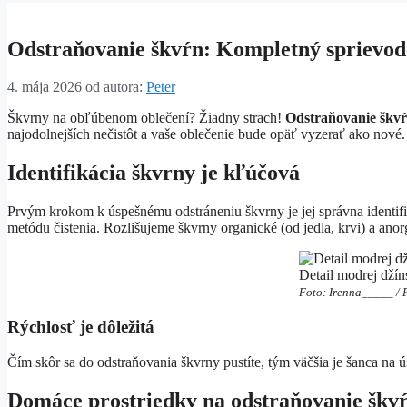
Odstraňovanie škvŕn: Kompletný sprievod
4. mája 2026
od autora:
Peter
Škvrny na obľúbenom oblečení? Žiadny strach!
Odstraňovanie škv
najodolnejších nečistôt a vaše oblečenie bude opäť vyzerať ako nové.
Identifikácia škvrny je kľúčová
Prvým krokom k úspešnému odstráneniu škvrny je jej správna identif
metódu čistenia. Rozlišujeme škvrny organické (od jedla, krvi) a anor
Detail modrej džín
Foto: Irenna_____ / 
Rýchlosť je dôležitá
Čím skôr sa do odstraňovania škvrny pustíte, tým väčšia je šanca na ú
Domáce prostriedky na odstraňovanie škv