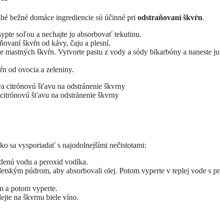
hé bežné domáce ingrediencie sú účinné pri
odstraňovaní škvŕn
.
ypte soľou a nechajte ju absorbovať tekutinu.
ňovaní škvŕn od kávy, čaju a plesní.
e mastných škvŕn. Vytvorte pastu z vody a sódy bikarbóny a naneste ju
ŕn od ovocia a zeleniny.
 citrónovú šťavu na odstránenie škvrny
ako sa vysporiadať s najodolnejšími nečistotami:
denú vodu a peroxid vodíka.
tským púdrom, aby absorbovali olej. Potom vyperte v teplej vode s p
m a potom vyperte.
jte na škvrnu biele víno.