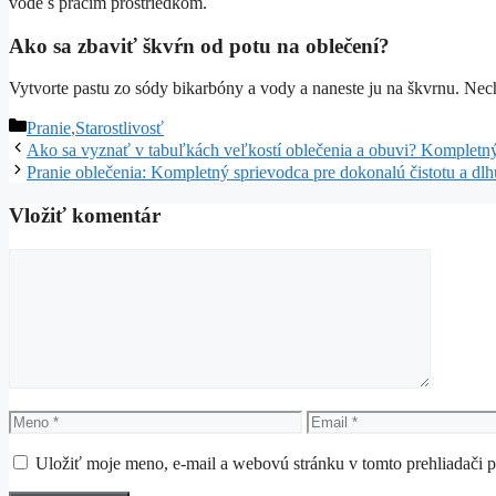
vode s pracím prostriedkom.
Ako sa zbaviť škvŕn od potu na oblečení?
Vytvorte pastu zo sódy bikarbóny a vody a naneste ju na škvrnu. Nec
Kategórie
Pranie
,
Starostlivosť
Ako sa vyznať v tabuľkách veľkostí oblečenia a obuvi? Kompletn
Pranie oblečenia: Kompletný sprievodca pre dokonalú čistotu a dl
Vložiť komentár
Komentár
Meno
Email
Uložiť moje meno, e-mail a webovú stránku v tomto prehliadači 