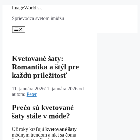
Preskočiť
ImageWorld.sk
na
Sprievodca svetom imidžu
obsah
Menu
Kvetované šaty:
Romantika a štýl pre
každú príležitosť
11. januára 2026
11. januára 2026
od
autora:
Peter
Prečo sú kvetované
šaty stále v móde?
Už roky kraľujú
kvetované šaty
módnym trendom a niet sa čomu