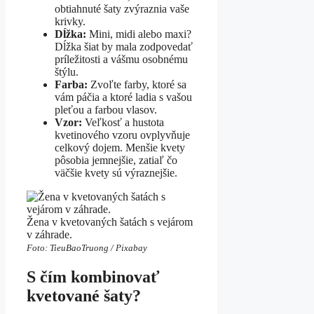
obtiahnuté šaty zvýraznia vaše
krivky.
Dĺžka:
Mini, midi alebo maxi?
Dĺžka šiat by mala zodpovedať
príležitosti a vášmu osobnému
štýlu.
Farba:
Zvoľte farby, ktoré sa
vám páčia a ktoré ladia s vašou
pleťou a farbou vlasov.
Vzor:
Veľkosť a hustota
kvetinového vzoru ovplyvňuje
celkový dojem. Menšie kvety
pôsobia jemnejšie, zatiaľ čo
väčšie kvety sú výraznejšie.
Žena v kvetovaných šatách s vejárom
v záhrade.
Foto: TieuBaoTruong / Pixabay
S čím kombinovať
kvetované šaty?