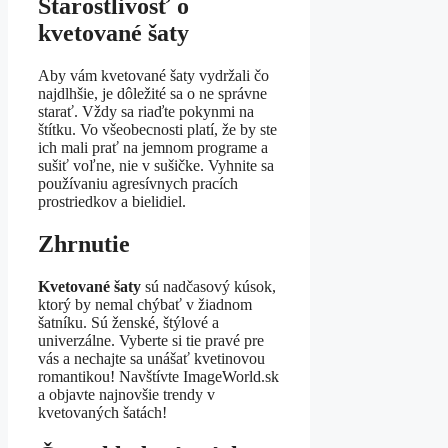
Starostlivosť o
kvetované šaty
Aby vám kvetované šaty vydržali čo
najdlhšie, je dôležité sa o ne správne
starať. Vždy sa riaďte pokynmi na
štítku. Vo všeobecnosti platí, že by ste
ich mali prať na jemnom programe a
sušiť voľne, nie v sušičke. Vyhnite sa
používaniu agresívnych pracích
prostriedkov a bielidiel.
Zhrnutie
Kvetované šaty
sú nadčasový kúsok,
ktorý by nemal chýbať v žiadnom
šatníku. Sú ženské, štýlové a
univerzálne. Vyberte si tie pravé pre
vás a nechajte sa unášať kvetinovou
romantikou! Navštívte ImageWorld.sk
a objavte najnovšie trendy v
kvetovaných šatách!