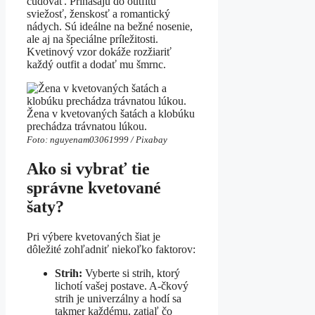
čudovať. Prinášajú do outfitu
sviežosť, ženskosť a romantický
nádych. Sú ideálne na bežné nosenie,
ale aj na špeciálne príležitosti.
Kvetinový vzor dokáže rozžiariť
každý outfit a dodať mu šmrnc.
Žena v kvetovaných šatách a klobúku
prechádza trávnatou lúkou.
Foto: nguyenam03061999 / Pixabay
Ako si vybrať tie
správne kvetované
šaty?
Pri výbere kvetovaných šiat je
dôležité zohľadniť niekoľko faktorov:
Strih:
Vyberte si strih, ktorý
lichotí vašej postave. A-čkový
strih je univerzálny a hodí sa
takmer každému, zatiaľ čo