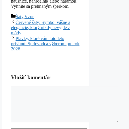
náušnice, náhrdelník alebo náramok.
Vyhnite sa prehnaným šperkom.
Kategórie
Šaty
,
Vzor
Červené šaty: Symbol vášne a
elegancie, ktorý nikdy nevyjde z
módy
Plavky, ktoré vám toto leto
pristanú: Sprievodca výberom pre rok
2026
Vložiť komentár
Komentár