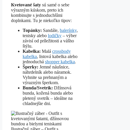
Kvetované šaty
sú samé o sebe
výrazným kúskom, preto ich
kombinujte s jednoduchšími
doplnkami. Tu je niekoľko tipov:
Topánky:
Sandále,
balerínky
,
tenisky alebo
lodičky
– výber
závisí od príležitosti a vášho
štýlu.
Kabelka:
Malá
crossbody
kabelka
, listová kabelka alebo
jednoduchá
shopper kabelka
.
Šperky:
Jemné náušnice,
náhrdelník alebo náramok.
Vyhnite sa prehnaným a
výrazným šperkom.
Bunda/Svetrík:
Džínsová
bunda, kožená bunda alebo
pletený svetrík – ideálne na
chladnejšie dni.
Ilustračný záber – Outfit s