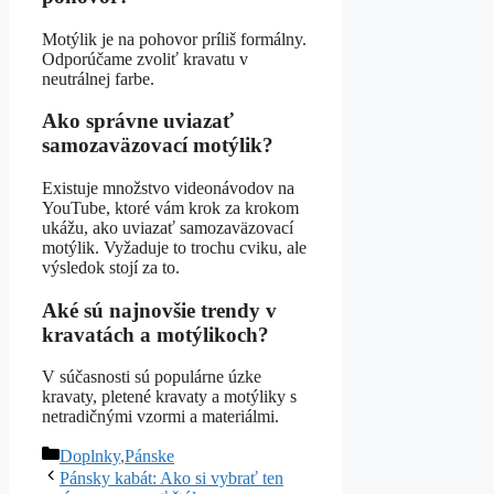
Motýlik je na pohovor príliš formálny.
Odporúčame zvoliť kravatu v
neutrálnej farbe.
Ako správne uviazať
samozaväzovací motýlik?
Existuje množstvo videonávodov na
YouTube, ktoré vám krok za krokom
ukážu, ako uviazať samozaväzovací
motýlik. Vyžaduje to trochu cviku, ale
výsledok stojí za to.
Aké sú najnovšie trendy v
kravatách a motýlikoch?
V súčasnosti sú populárne úzke
kravaty, pletené kravaty a motýliky s
netradičnými vzormi a materiálmi.
Kategórie
Doplnky
,
Pánske
Pánsky kabát: Ako si vybrať ten