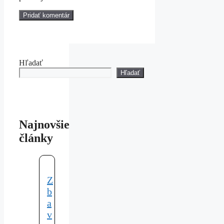
Hľadať
Hľadať
Najnovšie
články
Z
b
a
v