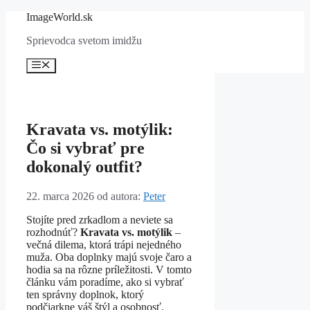
Preskočiť
ImageWorld.sk
na
Sprievodca svetom imidžu
obsah
Menu
Kravata vs. motýlik:
Čo si vybrať pre
dokonalý outfit?
22. marca 2026
od autora:
Peter
Stojíte pred zrkadlom a neviete sa
rozhodnúť?
Kravata vs. motýlik
–
večná dilema, ktorá trápi nejedného
muža. Oba doplnky majú svoje čaro a
hodia sa na rôzne príležitosti. V tomto
článku vám poradíme, ako si vybrať
ten správny doplnok, ktorý
podčiarkne váš štýl a osobnosť.