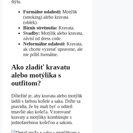
štýlu.
Formálne udalosti:
Motýlik
(smoking) alebo kravata
(oblek).
Biznis stretnutia:
Kravata.
Svadby:
Motýlik alebo kravata,
závisí od dress code.
Neformálne udalosti:
Kravata,
ak chcete vyzerať upravene, ale
nie príliš formálne.
Ako zladiť kravatu
alebo motýlika s
outfitom?
Dôležité je, aby kravata alebo motýlik
ladili s farbou košele a saka. Držte sa
pravidla, že by mali byť o odtieň
tmavšie ako košeľa. Vzorované
kravaty a motýliky kombinujte s
jednofarebnou košeľou a sakom.