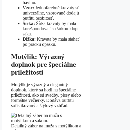
bavlnu.
Vzor:
Jednofarebné kravaty sú
univerzálne, vzorované dodajú
outfitu osobitosť.
Šírka:
Šírka kravaty by mala
korešpondovať so šírkou klop
saka.
Dĺžka:
Kravata by mala siahať
po pracku opasku.
Motýlik: Výrazný
doplnok pre špeciálne
príležitosti
Motýlik je výrazný a elegantný
doplnok, ktorý sa hodí na špeciálne
príležitosti, ako sú svadby, plesy alebo
formálne večierky. Dodáva outfitu
sofistikovaný a štýlový vzhľad.
Detailný záber na muža s motýlikom a