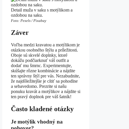
Detail muža v saku s motýlikom a
ozdobou na saku.
Foto: Pexels / Pixabay
Záver
Voľba medzi kravatou a motýlikom je
otázkou osobného štýlu a príležitosti.
Oboje sú skvelé doplnky, ktoré
dokážu podčiarknuť váš outfit a
dodať mu šmrnc. Experimentujte,
skúšajte rôzne kombinácie a nájdite
ten správny štýl pre vás. Nezabudnite,
že najdôležitejšie je cítiť sa pohodlne
a sebavedomo. Prezrite si našu
ponuku kravát a motýlikov a nájdite si
ten pravý doplnok pre váš šatník!
Často kladené otázky
Je motýlik vhodný na
pohovor?