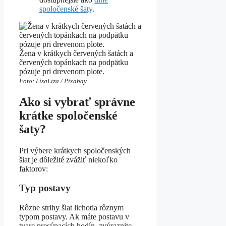
spoločenské šaty
.
Žena v krátkych červených šatách a
červených topánkach na podpätku
pózuje pri drevenom plote.
Foto: LisaLiza / Pixabay
Ako si vybrať správne
krátke spoločenské
šaty?
Pri výbere krátkych spoločenských
šiat je dôležité zvážiť niekoľko
faktorov:
Typ postavy
Rôzne strihy šiat lichotia rôznym
typom postavy. Ak máte postavu v
tvare presýpacích hodín, zvýraznite