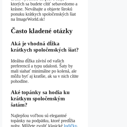
ktorých sa budete cítiť sebavedomo a
krásne. Neváhajte a objavte širokú
ponuku krátkych spoločenských šiat
na ImageWorld.sk!
Často kladené otázky
Aká je vhodná dĺžka
krátkych spoločenských šiat?
Ideálna dĺžka závisí od vašich
preferencií a typu udalosti. Šaty by
mali siahať minimálne po kolená, ale
môžu byť aj kratšie, ak sa v nich cítite
pohodlne.
Aké topánky sa hodia ku
krátkym spoločenským
šatám?
Najlepšou voľbou sú elegantné
topánky na podpätku, ktoré predĺžia
nohy. Môžete zvoliť klasické
lodičky
,