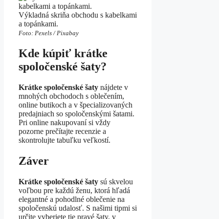
Výkladná skriňa obchodu s kabelkami
a topánkami.
Foto: Pexels / Pixabay
Kde kúpiť krátke
spoločenské šaty?
Krátke spoločenské šaty
nájdete v
mnohých obchodoch s oblečením,
online butikoch a v špecializovaných
predajniach so spoločenskými šatami.
Pri online nakupovaní si vždy
pozorne prečítajte recenzie a
skontrolujte tabuľku veľkostí.
Záver
Krátke spoločenské šaty
sú skvelou
voľbou pre každú ženu, ktorá hľadá
elegantné a pohodlné oblečenie na
spoločenskú udalosť. S našimi tipmi si
určite vyberiete tie pravé šaty, v