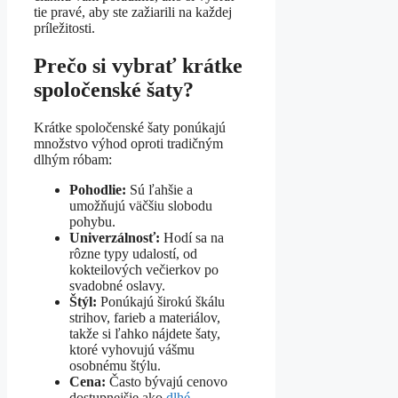
tie pravé, aby ste zažiarili na každej
príležitosti.
Prečo si vybrať krátke
spoločenské šaty?
Krátke spoločenské šaty ponúkajú
množstvo výhod oproti tradičným
dlhým róbam:
Pohodlie:
Sú ľahšie a
umožňujú väčšiu slobodu
pohybu.
Univerzálnosť:
Hodí sa na
rôzne typy udalostí, od
kokteilových večierkov po
svadobné oslavy.
Štýl:
Ponúkajú širokú škálu
strihov, farieb a materiálov,
takže si ľahko nájdete šaty,
ktoré vyhovujú vášmu
osobnému štýlu.
Cena:
Často bývajú cenovo
dostupnejšie ako
dlhé