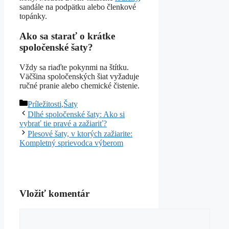
sandále na podpätku alebo členkové
topánky.
Ako sa starať o krátke
spoločenské šaty?
Vždy sa riaďte pokynmi na štítku.
Väčšina spoločenských šiat vyžaduje
ručné pranie alebo chemické čistenie.
Kategórie
Príležitosti
,
Šaty
Dlhé spoločenské šaty: Ako si
vybrať tie pravé a zažiariť?
Plesové šaty, v ktorých zažiarite:
Kompletný sprievodca výberom
Vložiť komentár
Komentár