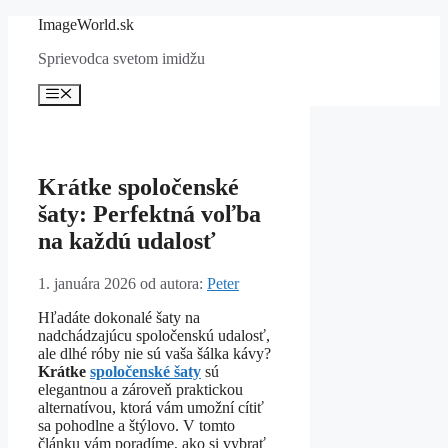
Preskočiť
ImageWorld.sk
na
Sprievodca svetom imidžu
obsah
Menu
Krátke spoločenské
šaty: Perfektná voľba
na každú udalosť
1. januára 2026
od autora:
Peter
Hľadáte dokonalé šaty na
nadchádzajúcu spoločenskú udalosť,
ale dlhé róby nie sú vaša šálka kávy?
Krátke
spoločenské šaty
sú
elegantnou a zároveň praktickou
alternatívou, ktorá vám umožní cítiť
sa pohodlne a štýlovo. V tomto
článku vám poradíme, ako si vybrať