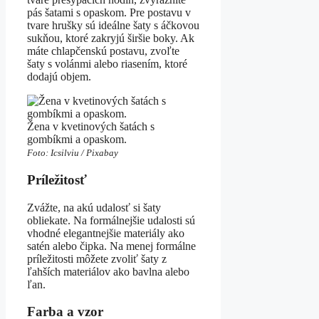
pás šatami s opaskom. Pre postavu v
tvare hrušky sú ideálne šaty s áčkovou
sukňou, ktoré zakryjú širšie boky. Ak
máte chlapčenskú postavu, zvoľte
šaty s volánmi alebo riasením, ktoré
dodajú objem.
Žena v kvetinových šatách s
gombíkmi a opaskom.
Foto: Icsilviu / Pixabay
Príležitosť
Zvážte, na akú udalosť si šaty
obliekate. Na formálnejšie udalosti sú
vhodné elegantnejšie materiály ako
satén alebo čipka. Na menej formálne
príležitosti môžete zvoliť šaty z
ľahších materiálov ako bavlna alebo
ľan.
Farba a vzor