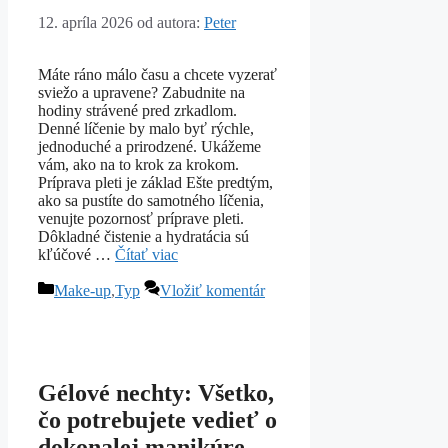
12. apríla 2026
od autora:
Peter
Máte ráno málo času a chcete vyzerať
sviežo a upravene? Zabudnite na
hodiny strávené pred zrkadlom.
Denné líčenie by malo byť rýchle,
jednoduché a prirodzené. Ukážeme
vám, ako na to krok za krokom.
Príprava pleti je základ Ešte predtým,
ako sa pustíte do samotného líčenia,
venujte pozornosť príprave pleti.
Dôkladné čistenie a hydratácia sú
kľúčové …
Čítať viac
Kategórie
Make-up
,
Typ
Vložiť komentár
Gélové nechty: Všetko,
čo potrebujete vedieť o
dokonalej manikúre