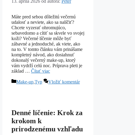
13. apríla 2026
od autora:
Peter
Máte pred sebou dôležitú večernú
udalosť a neviete, ako sa nalíčiť?
Chcete vyzerať ohromujúco,
sebavedomo a cítiť sa skvele vo svojej
koži? Večerné líčenie môže byť
zábavné a jednoduché, ak viete, ako
na to. V tomto článku vám prinášame
kompletný návod, ako dosiahnuť
dokonalý večerný make-up, ktorý
vám vydrží celú noc. Príprava pleti je
základ …
Čítať viac
Kategórie
Make-up
,
Typ
Vložiť komentár
Denné líčenie: Krok za
krokom k
prirodzenému vzhľadu