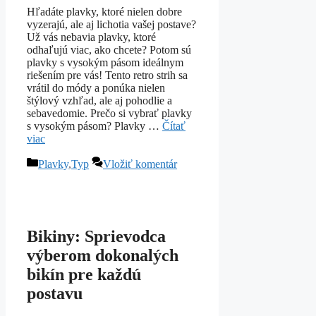
Hľadáte plavky, ktoré nielen dobre
vyzerajú, ale aj lichotia vašej postave?
Už vás nebavia plavky, ktoré
odhaľujú viac, ako chcete? Potom sú
plavky s vysokým pásom ideálnym
riešením pre vás! Tento retro strih sa
vrátil do módy a ponúka nielen
štýlový vzhľad, ale aj pohodlie a
sebavedomie. Prečo si vybrať plavky
s vysokým pásom? Plavky …
Čítať
viac
Kategórie
Plavky
,
Typ
Vložiť komentár
Bikiny: Sprievodca
výberom dokonalých
bikín pre každú
postavu