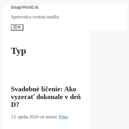
Preskočiť
ImageWorld.sk
na
Sprievodca svetom imidžu
obsah
Menu
Typ
Svadobné líčenie: Ako
vyzerať dokonale v deň
D?
13. apríla 2026
od autora:
Peter