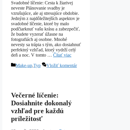
Svadobné líčenie: Cesta k žiarivej
neveste Plánovanie svadby je
vzrušujúce, ale aj stresujúce obdobie.
Jedným z najdôležitejších aspektov je
svadobné líčenie, ktoré by malo
podčiarknuť vašu krásu a zabezpečiť,
že budete vyzerať úžasne na
fotografiách aj osobne. Mnohé
nevesty sa trápia s tým, ako dosiahnuť
perfektný vzhľad, ktorý vydrží celý
deň a noc. V tomto …
Čítať viac
Kategórie
Make-up
,
Typ
Vložiť komentár
Večerné líčenie:
Dosiahnite dokonalý
vzhľad pre každú
príležitosť