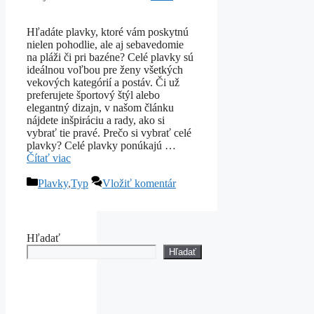
Hľadáte plavky, ktoré vám poskytnú
nielen pohodlie, ale aj sebavedomie
na pláži či pri bazéne? Celé plavky sú
ideálnou voľbou pre ženy všetkých
vekových kategórií a postáv. Či už
preferujete športový štýl alebo
elegantný dizajn, v našom článku
nájdete inšpiráciu a rady, ako si
vybrať tie pravé. Prečo si vybrať celé
plavky? Celé plavky ponúkajú …
Čítať viac
Kategórie
Plavky
,
Typ
Vložiť komentár
Hľadať
Hľadať