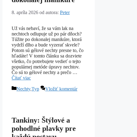
8. apríla 2026
od autora:
Peter
Už vás nebaví, že sa vám lak na
nechtoch odlupuje už po pár dňoch?
Túžite po dokonalej manikúre, ktorá
vydrží dlho a bude vyzerať skvele?
Potom sú gélové nechty presne to, čo
hľadáte! V tomto článku sa dozviete
všetko, čo potrebujete vedieť o tejto
populárnej metóde úpravy nechtov.
Čo sú to gélové nechty a prečo …
Čítať viac
Kategórie
Nechty
,
Typ
Vložiť komentár
Tankiny: Štýlové a
pohodlné plavky pre
každú postavu