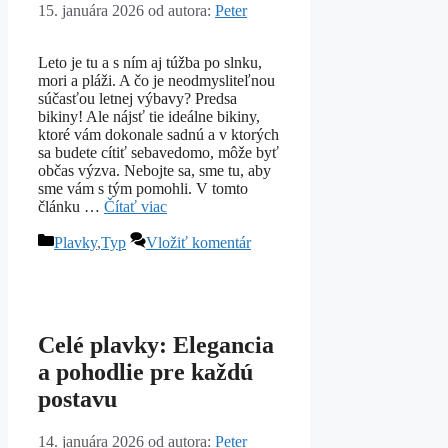
15. januára 2026
od autora:
Peter
Leto je tu a s ním aj túžba po slnku,
mori a pláži. A čo je neodmysliteľnou
súčasťou letnej výbavy? Predsa
bikiny! Ale nájsť tie ideálne bikiny,
ktoré vám dokonale sadnú a v ktorých
sa budete cítiť sebavedomo, môže byť
občas výzva. Nebojte sa, sme tu, aby
sme vám s tým pomohli. V tomto
článku …
Čítať viac
Kategórie
Plavky
,
Typ
Vložiť komentár
Celé plavky: Elegancia
a pohodlie pre každú
postavu
14. januára 2026
od autora:
Peter