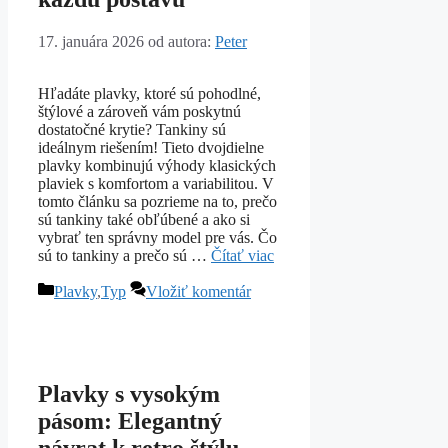
17. januára 2026
od autora:
Peter
Hľadáte plavky, ktoré sú pohodlné,
štýlové a zároveň vám poskytnú
dostatočné krytie? Tankiny sú
ideálnym riešením! Tieto dvojdielne
plavky kombinujú výhody klasických
plaviek s komfortom a variabilitou. V
tomto článku sa pozrieme na to, prečo
sú tankiny také obľúbené a ako si
vybrať ten správny model pre vás. Čo
sú to tankiny a prečo sú …
Čítať viac
Kategórie
Plavky
,
Typ
Vložiť komentár
Plavky s vysokým
pásom: Elegantný