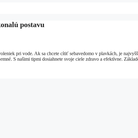
konalú postavu
voleniek pri vode. Ak sa chcete cítiť sebavedomo v plavkách, je najvyšš
jemné. S našimi tipmi dosiahnete svoje ciele zdravo a efektívne. Zákla