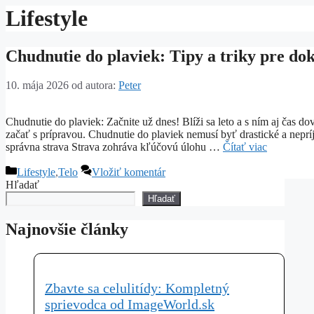
Lifestyle
Chudnutie do plaviek: Tipy a triky pre do
10. mája 2026
od autora:
Peter
Chudnutie do plaviek: Začnite už dnes! Blíži sa leto a s ním aj čas do
začať s prípravou. Chudnutie do plaviek nemusí byť drastické a neprí
správna strava Strava zohráva kľúčovú úlohu …
Čítať viac
Kategórie
Lifestyle
,
Telo
Vložiť komentár
Hľadať
Hľadať
Najnovšie články
Zbavte sa celulitídy: Kompletný
sprievodca od ImageWorld.sk