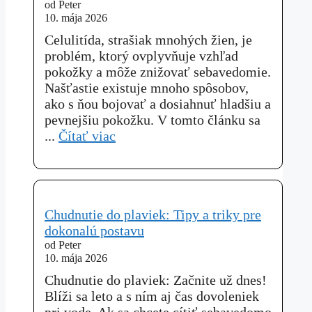
od Peter
10. mája 2026
Celulitída, strašiak mnohých žien, je
problém, ktorý ovplyvňuje vzhľad
pokožky a môže znižovať sebavedomie.
Našťastie existuje mnoho spôsobov,
ako s ňou bojovať a dosiahnuť hladšiu a
pevnejšiu pokožku. V tomto článku sa
...
Čítať viac
Chudnutie do plaviek: Tipy a triky pre
dokonalú postavu
od Peter
10. mája 2026
Chudnutie do plaviek: Začnite už dnes!
Blíži sa leto a s ním aj čas dovoleniek