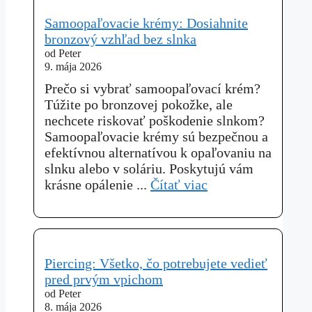
Samoopaľovacie krémy: Dosiahnite
bronzový vzhľad bez slnka
od Peter
9. mája 2026
Prečo si vybrať samoopaľovací krém?
Túžite po bronzovej pokožke, ale
nechcete riskovať poškodenie slnkom?
Samoopaľovacie krémy sú bezpečnou a
efektívnou alternatívou k opaľovaniu na
slnku alebo v soláriu. Poskytujú vám
krásne opálenie ...
Čítať viac
Piercing: Všetko, čo potrebujete vedieť
pred prvým vpichom
od Peter
8. mája 2026