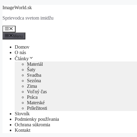
Preskočiť
ImageWorld.sk
na
Sprievodca svetom imidžu
obsah
Menu
Menu
Domov
O nás
Články
Materiál
Šaty
Svadba
Sezóna
Zima
Voľný čas
Práca
Materské
Príležitosti
Slovník
Podmienky používania
Ochrana súkromia
Kontakt