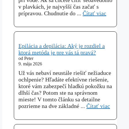
pri vode. Ak sa chcete cítiť sebavedomo
v plavkách, je najvyšší čas začať s
prípravou. Chudnutie do ...
Čítať viac
Epilácia a depilácia: Aký je rozdiel a
ktorá metóda je pre vás tá pravá?
od Peter
9. mája 2026
Už vás nebaví neustále riešiť nežiaduce
ochlpenie? Hľadáte efektívne riešenie,
ktoré vám zabezpečí hladkú pokožku na
dlhší čas? Potom ste na správnom
mieste! V tomto článku sa detailne
pozrieme na dve základné ...
Čítať viac