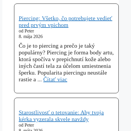
Piercing: Všetko, čo potrebujete vedieť
pred prvým vpichom
od Peter
8. mája 2026
Čo je to piercing a prečo je taký
populárny? Piercing je forma body artu,
ktorá spočíva v prepichnutí kože alebo
iných častí tela za účelom umiestnenia
šperku. Popularita piercingu neustále
rastie a ...
Čítať viac
Starostlivosť o tetovanie: Aby tvoja
kérka vyzerala skvele navždy
od Peter
8. mája 2026