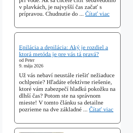
pri vode. Ak sa chcete cítiť sebavedomo
v plavkách, je najvyšší čas začať s
prípravou. Chudnutie do ...
Čítať viac
Epilácia a depilácia: Aký je rozdiel a
ktorá metóda je pre vás tá pravá?
od Peter
9. mája 2026
Už vás nebaví neustále riešiť nežiaduce
ochlpenie? Hľadáte efektívne riešenie,
ktoré vám zabezpečí hladkú pokožku na
dlhší čas? Potom ste na správnom
mieste! V tomto článku sa detailne
pozrieme na dve základné ...
Čítať viac