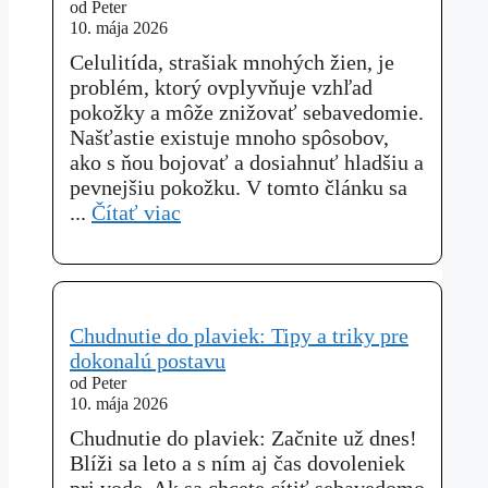
od Peter
10. mája 2026
Celulitída, strašiak mnohých žien, je
problém, ktorý ovplyvňuje vzhľad
pokožky a môže znižovať sebavedomie.
Našťastie existuje mnoho spôsobov,
ako s ňou bojovať a dosiahnuť hladšiu a
pevnejšiu pokožku. V tomto článku sa
...
Čítať viac
Chudnutie do plaviek: Tipy a triky pre
dokonalú postavu
od Peter
10. mája 2026
Chudnutie do plaviek: Začnite už dnes!
Blíži sa leto a s ním aj čas dovoleniek