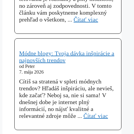
no zároveň aj zodpovednosti. V tomto
článku vám poskytneme komplexný
prehľad o všetkom, ...
Čítať viac
Módne blogy: Tvoja dávka inšpirácie a
najnovších trendov
od Peter
7. mája 2026
Cítiš sa stratená v spleti módnych
trendov? Hľadáš inšpiráciu, ale nevieš,
kde začať? Neboj sa, nie si sama! V
dnešnej dobe je internet plný
informácií, no nájsť kvalitné a
relevantné zdroje môže ...
Čítať viac