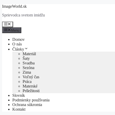
Preskočiť
ImageWorld.sk
na
Sprievodca svetom imidžu
obsah
Menu
Menu
Domov
O nás
Články
Materiál
Šaty
Svadba
Sezóna
Zima
Voľný čas
Práca
Materské
Príležitosti
Slovník
Podmienky používania
Ochrana súkromia
Kontakt