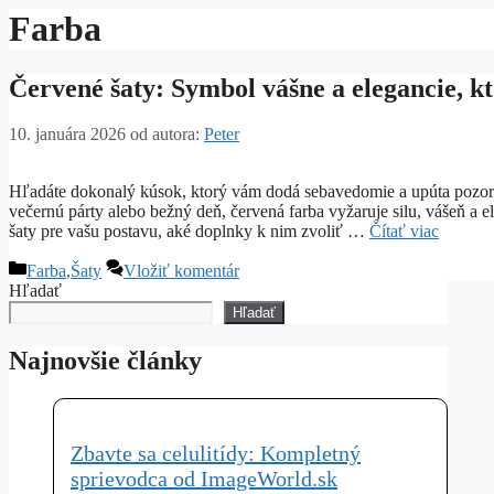
Farba
Červené šaty: Symbol vášne a elegancie, k
10. januára 2026
od autora:
Peter
Hľadáte dokonalý kúsok, ktorý vám dodá sebavedomie a upúta pozorn
večernú párty alebo bežný deň, červená farba vyžaruje silu, vášeň a e
šaty pre vašu postavu, aké doplnky k nim zvoliť …
Čítať viac
Kategórie
Farba
,
Šaty
Vložiť komentár
Hľadať
Hľadať
Najnovšie články
Zbavte sa celulitídy: Kompletný
sprievodca od ImageWorld.sk