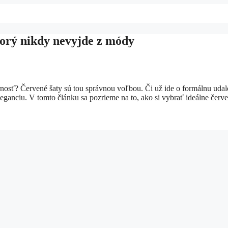
torý nikdy nevyjde z módy
osť? Červené šaty sú tou správnou voľbou. Či už ide o formálnu udal
leganciu. V tomto článku sa pozrieme na to, ako si vybrať ideálne červ