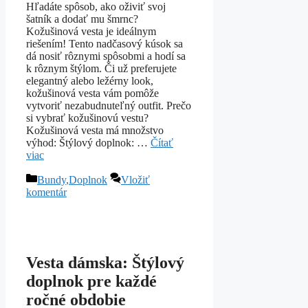
Hľadáte spôsob, ako oživiť svoj
šatník a dodať mu šmrnc?
Kožušinová vesta je ideálnym
riešením! Tento nadčasový kúsok sa
dá nosiť rôznymi spôsobmi a hodí sa
k rôznym štýlom. Či už preferujete
elegantný alebo ležérny look,
kožušinová vesta vám pomôže
vytvoriť nezabudnuteľný outfit. Prečo
si vybrať kožušinovú vestu?
Kožušinová vesta má množstvo
výhod: Štýlový doplnok: …
Čítať
viac
Kategórie
Bundy
,
Doplnok
Vložiť
komentár
Vesta dámska: Štýlový
doplnok pre každé
ročné obdobie