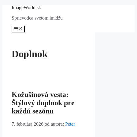
Preskočiť
ImageWorld.sk
na
Sprievodca svetom imidžu
obsah
Menu
Doplnok
Kožušinová vesta:
Štýlový doplnok pre
každú sezónu
7. februára 2026
od autora:
Peter