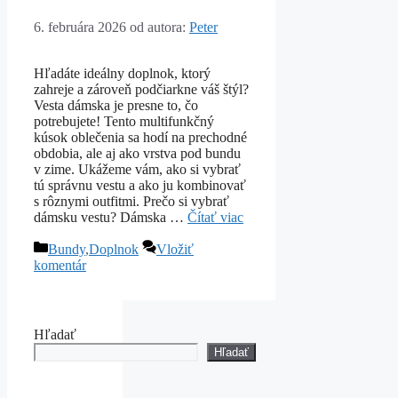
6. februára 2026
od autora:
Peter
Hľadáte ideálny doplnok, ktorý
zahreje a zároveň podčiarkne váš štýl?
Vesta dámska je presne to, čo
potrebujete! Tento multifunkčný
kúsok oblečenia sa hodí na prechodné
obdobia, ale aj ako vrstva pod bundu
v zime. Ukážeme vám, ako si vybrať
tú správnu vestu a ako ju kombinovať
s rôznymi outfitmi. Prečo si vybrať
dámsku vestu? Dámska …
Čítať viac
Kategórie
Bundy
,
Doplnok
Vložiť
komentár
Hľadať
Hľadať