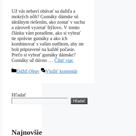
Už vás nebaví obávať sa dažďa a
mokrých nôh? Gumáky dámske sú
ideálnym riešením, ako zostať v suchu
a zároveň vyzerať štýlovo. V tomto
článku vám poradíme, ako si vybrať
tie správne gumáky a ako ich
kombinovať s vašim outfitom, aby ste
boli pripravené na každé počasie.
Prečo si vybrať gumáky dámske?
Gumáky už dávno …
Čítať viac
Kategórie
Dážď
,
Obuv
Vložiť komentár
Hľadať
Hľadať
Najnovšie