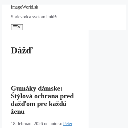
Preskočiť
ImageWorld.sk
na
Sprievodca svetom imidžu
obsah
Menu
Dážď
Gumáky dámske:
Štýlová ochrana pred
dažďom pre každú
ženu
18. februára 2026
od autora:
Peter