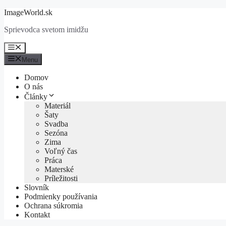
Preskočiť
ImageWorld.sk
na
Sprievodca svetom imidžu
obsah
Menu
Menu
Domov
O nás
Články
Materiál
Šaty
Svadba
Sezóna
Zima
Voľný čas
Práca
Materské
Príležitosti
Slovník
Podmienky používania
Ochrana súkromia
Kontakt