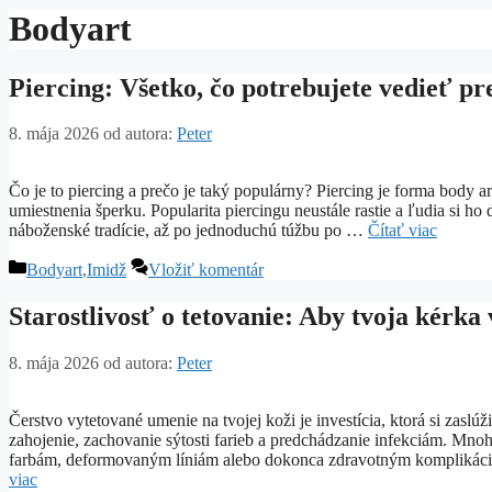
Bodyart
Piercing: Všetko, čo potrebujete vedieť 
8. mája 2026
od autora:
Peter
Čo je to piercing a prečo je taký populárny? Piercing je forma body ar
umiestnenia šperku. Popularita piercingu neustále rastie a ľudia si ho
náboženské tradície, až po jednoduchú túžbu po …
Čítať viac
Kategórie
Bodyart
,
Imidž
Vložiť komentár
Starostlivosť o tetovanie: Aby tvoja kérka
8. mája 2026
od autora:
Peter
Čerstvo vytetované umenie na tvojej koži je investícia, ktorá si zaslúž
zahojenie, zachovanie sýtosti farieb a predchádzanie infekciám. Mnoh
farbám, deformovaným líniám alebo dokonca zdravotným komplikáciá
viac