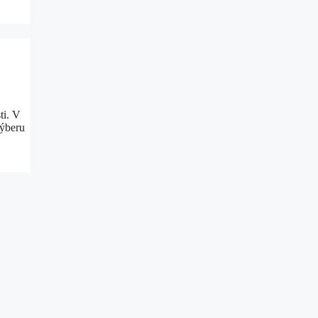
ti. V
výberu