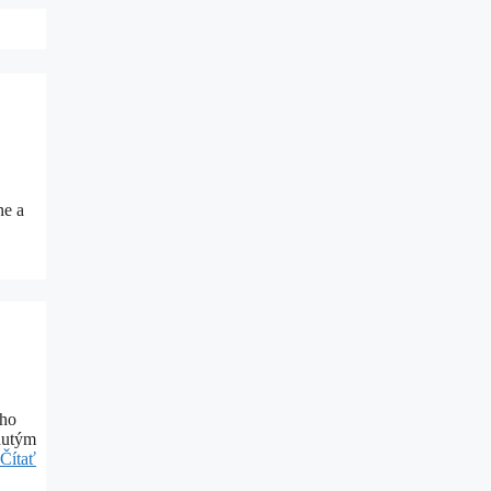
ne a
eho
dnutým
Čítať