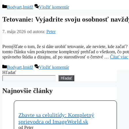
Kategórie
Bodyart
,
Imidž
Vložiť komentár
Tetovanie: Vyjadrite svoju osobnosť navžd
7. mája 2026
od autora:
Peter
Premýšľate o tom, že si dáte urobiť tetovanie, ale neviete, kde začať?
tomto článku vám poskytneme komplexný prehľad o všetkom, čo potreb
správneho štúdia a dizajnu, až po starostlivosť o čerstvé …
Čítať viac
Kategórie
Bodyart
,
Imidž
Vložiť komentár
Hľadať
Hľadať
Najnovšie články
Zbavte sa celulitídy: Kompletný
sprievodca od ImageWorld.sk
od Peter