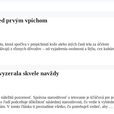
pred prvým vpichom
tu, ktorá spočíva v prepichnutí kože alebo iných častí tela za účelom
 dávajú z rôznych dôvodov – od vyjadrenia osobnosti a štýlu, cez kultúr
 vyzerala skvele navždy
i náležitú pozornosť. Správna starostlivosť o tetovanie je kľúčová pre j
o ľudí podceňuje dôležitosť následnej starostlivosti, čo vedie k vyble
m. V tomto článku ti prezradíme všetko, čo potrebuješ vedieť, aby …