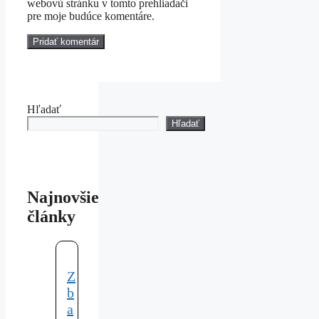
webovú stránku v tomto prehliadači
pre moje budúce komentáre.
Hľadať
Hľadať
Najnovšie
články
Z
b
a