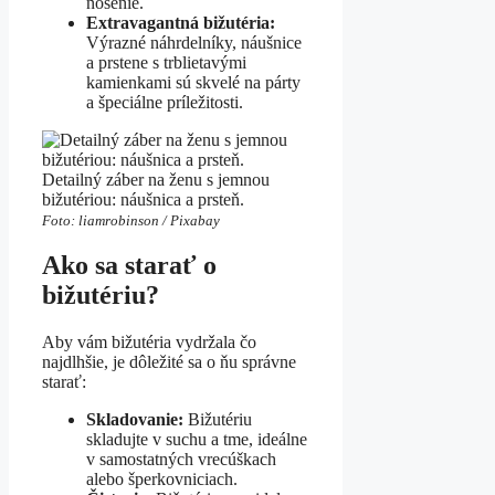
nosenie.
Extravagantná bižutéria:
Výrazné náhrdelníky, náušnice
a prstene s trblietavými
kamienkami sú skvelé na párty
a špeciálne príležitosti.
Detailný záber na ženu s jemnou
bižutériou: náušnica a prsteň.
Foto: liamrobinson / Pixabay
Ako sa starať o
bižutériu?
Aby vám bižutéria vydržala čo
najdlhšie, je dôležité sa o ňu správne
starať:
Skladovanie:
Bižutériu
skladujte v suchu a tme, ideálne
v samostatných vrecúškach
alebo šperkovniciach.