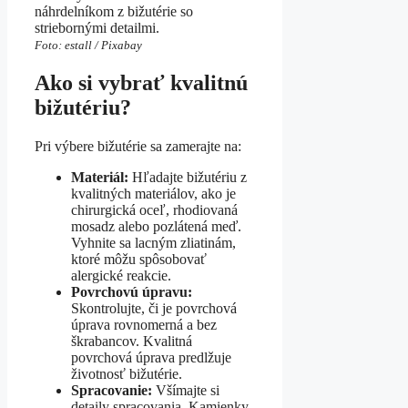
náhrdelníkom z bižutérie so
striebornými detailmi.
Foto: estall / Pixabay
Ako si vybrať kvalitnú
bižutériu?
Pri výbere bižutérie sa zamerajte na:
Materiál:
Hľadajte bižutériu z
kvalitných materiálov, ako je
chirurgická oceľ, rhodiovaná
mosadz alebo pozlátená meď.
Vyhnite sa lacným zliatinám,
ktoré môžu spôsobovať
alergické reakcie.
Povrchovú úpravu:
Skontrolujte, či je povrchová
úprava rovnomerná a bez
škrabancov. Kvalitná
povrchová úprava predlžuje
životnosť bižutérie.
Spracovanie:
Všímajte si
detaily spracovania. Kamienky