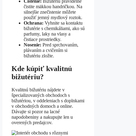
Čistenie:
Bižutériu pravidelne
čistite mäkkou handričkou. Na
silnejšie znečistenie môžete
použiť jemný mydlový roztok.
Ochrana:
Vyhnite sa kontaktu
bižutérie s chemikáliami, ako sú
parfumy, laky na vlasy a
čistiace prostriedky.
Nosenie:
Pred sprchovaním,
plávaním a cvičením si
bižutériu zložte.
Kde kúpiť kvalitnú
bižutériu?
Kvalitnú bižutériu nájdete v
špecializovaných obchodoch s
bižutériou, v oddeleniach s doplnkami
v obchodných domoch a online.
Dávajte si pozor na lacné
napodobeniny a nakupujte len u
overených predajcov.