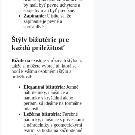
by mali byť pevne uchytené a
spoje by mali byť precízne.
Zapínanie:
Uistite sa, že
zapínanie je pevné a
spoľahlivé.
Štýly bižutérie pre
každú príležitosť
Bižutéria
existuje v rôznych štýloch,
takže si môžete vybrať tú, ktorá sa
hodí k vášmu osobnému štýlu a
príležitosti:
Elegantná bižutéria:
Jemné
náhrdelníky, náušnice a
náramky s kryštálmi alebo
perlami sú ideálne na formálne
udalosti.
Ležérna bižutéria:
Farebné
náramky, náušnice s príveskami
a náhrdelníky s geometrickými
tvarmi sa hodia na každodenné