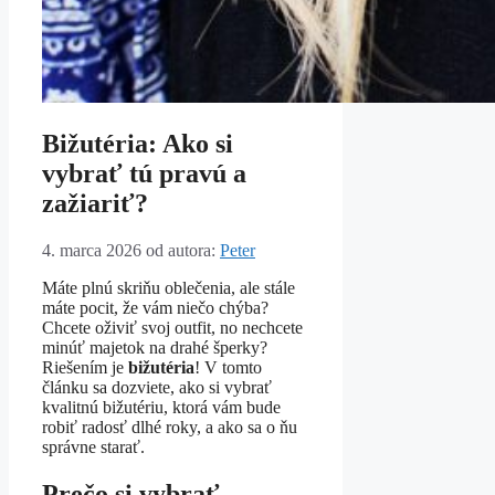
Bižutéria: Ako si
vybrať tú pravú a
zažiariť?
4. marca 2026
od autora:
Peter
Máte plnú skriňu oblečenia, ale stále
máte pocit, že vám niečo chýba?
Chcete oživiť svoj outfit, no nechcete
minúť majetok na drahé šperky?
Riešením je
bižutéria
! V tomto
článku sa dozviete, ako si vybrať
kvalitnú bižutériu, ktorá vám bude
robiť radosť dlhé roky, a ako sa o ňu
správne starať.
Prečo si vybrať