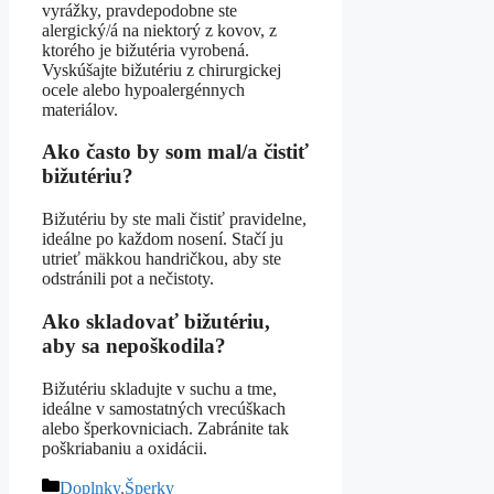
vyrážky, pravdepodobne ste
alergický/á na niektorý z kovov, z
ktorého je bižutéria vyrobená.
Vyskúšajte bižutériu z chirurgickej
ocele alebo hypoalergénnych
materiálov.
Ako často by som mal/a čistiť
bižutériu?
Bižutériu by ste mali čistiť pravidelne,
ideálne po každom nosení. Stačí ju
utrieť mäkkou handričkou, aby ste
odstránili pot a nečistoty.
Ako skladovať bižutériu,
aby sa nepoškodila?
Bižutériu skladujte v suchu a tme,
ideálne v samostatných vrecúškach
alebo šperkovniciach. Zabránite tak
poškriabaniu a oxidácii.
Kategórie
Doplnky
,
Šperky