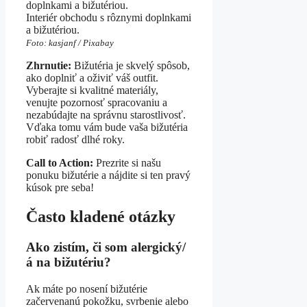
Interiér obchodu s rôznymi doplnkami
a bižutériou.
Foto: kasjanf / Pixabay
Zhrnutie:
Bižutéria je skvelý spôsob,
ako doplniť a oživiť váš outfit.
Vyberajte si kvalitné materiály,
venujte pozornosť spracovaniu a
nezabúdajte na správnu starostlivosť.
Vďaka tomu vám bude vaša bižutéria
robiť radosť dlhé roky.
Call to Action:
Prezrite si našu
ponuku bižutérie a nájdite si ten pravý
kúsok pre seba!
Často kladené otázky
Ako zistím, či som alergický/
á na bižutériu?
Ak máte po nosení bižutérie
začervenanú pokožku, svrbenie alebo