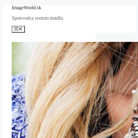
Preskočiť
ImageWorld.sk
na
Sprievodca svetom imidžu
obsah
Menu