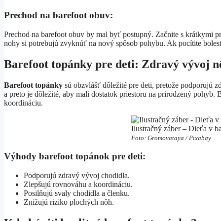
Prechod na barefoot obuv:
Prechod na barefoot obuv by mal byť postupný. Začnite s krátkymi pr
nohy si potrebujú zvyknúť na nový spôsob pohybu. Ak pocítite bolesť
Barefoot topánky pre deti: Zdravý vývoj n
Barefoot topánky
sú obzvlášť dôležité pre deti, pretože podporujú z
a preto je dôležité, aby mali dostatok priestoru na prirodzený pohyb
koordináciu.
Ilustračný záber – Dieťa v b
Foto: Gromovataya / Pixabay
Výhody barefoot topánok pre deti:
Podporujú zdravý vývoj chodidla.
Zlepšujú rovnováhu a koordináciu.
Posilňujú svaly chodidla a členku.
Znižujú riziko plochých nôh.