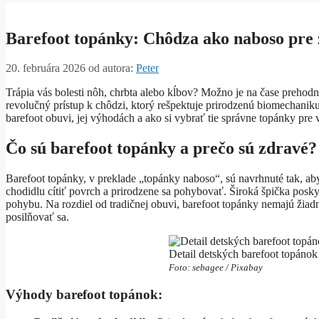
Barefoot topánky: Chôdza ako naboso pre
20. februára 2026
od autora:
Peter
Trápia vás bolesti nôh, chrbta alebo kĺbov? Možno je na čase prehod
revolučný prístup k chôdzi, ktorý rešpektuje prirodzenú biomechaniku
barefoot obuvi, jej výhodách a ako si vybrať tie správne topánky pre 
Čo sú barefoot topánky a prečo sú zdravé?
Barefoot topánky, v preklade „topánky naboso“, sú navrhnuté tak, ab
chodidlu cítiť povrch a prirodzene sa pohybovať. Široká špička poskyt
pohybu. Na rozdiel od tradičnej obuvi, barefoot topánky nemajú žiad
posilňovať sa.
Detail detských barefoot topánok
Foto: sebagee / Pixabay
Výhody barefoot topánok: