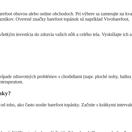
arefoot obuvou alebo online obchodoch. Pri výbere sa zamerajte na kva
kazníkov. Overené značky barefoot topánok sú napríklad Vivobarefoot,
šetkým investícia do zdravia vašich nôh a celého tela. Vyskúšajte ich a
prípade zdravotných problémov s chodidlami (napr. ploché nohy, hallux
ioterapeutom.
ánky?
od toho, ako často nosíte barefoot topánky. Začnite s krátkymi interval