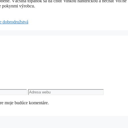
yrobené. Väčšina topánok sa dá čistiť vlhkou handričkou a nechať voľne
te pokynmi výrobcu.
še dobrodružstvá
Adresa
webu
pre moje budúce komentáre.