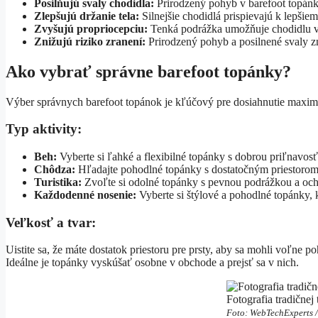
Posilňujú svaly chodidla:
Prirodzený pohyb v barefoot topánka
Zlepšujú držanie tela:
Silnejšie chodidlá prispievajú k lepšiemu
Zvyšujú propriocepciu:
Tenká podrážka umožňuje chodidlu vn
Znižujú riziko zranení:
Prirodzený pohyb a posilnené svaly zni
Ako vybrať správne barefoot topánky?
Výber správnych barefoot topánok je kľúčový pre dosiahnutie maximál
Typ aktivity:
Beh:
Vyberte si ľahké a flexibilné topánky s dobrou priľnavos
Chôdza:
Hľadajte pohodlné topánky s dostatočným priestorom 
Turistika:
Zvoľte si odolné topánky s pevnou podrážkou a och
Každodenné nosenie:
Vyberte si štýlové a pohodlné topánky, k
Veľkosť a tvar:
Uistite sa, že máte dostatok priestoru pre prsty, aby sa mohli voľne
Ideálne je topánky vyskúšať osobne v obchode a prejsť sa v nich.
Fotografia tradičnej
Foto: WebTechExperts 