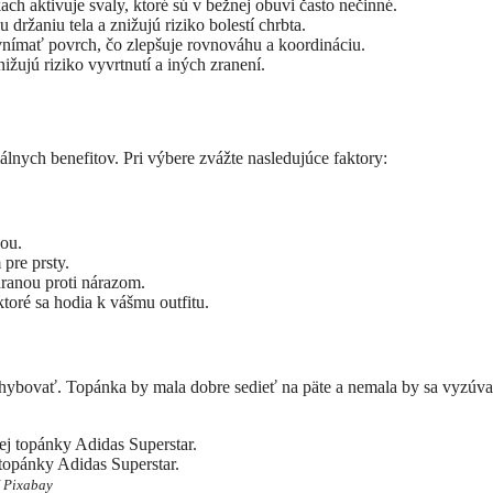
ch aktivuje svaly, ktoré sú v bežnej obuvi často nečinné.
 držaniu tela a znižujú riziko bolestí chrbta.
ímať povrch, čo zlepšuje rovnováhu a koordináciu.
žujú riziko vyvrtnutí a iných zranení.
nych benefitov. Pri výbere zvážte nasledujúce faktory:
ťou.
pre prsty.
ranou proti nárazom.
toré sa hodia k vášmu outfitu.
 pohybovať. Topánka by mala dobre sedieť na päte a nemala by sa vyzúva
 topánky Adidas Superstar.
/ Pixabay