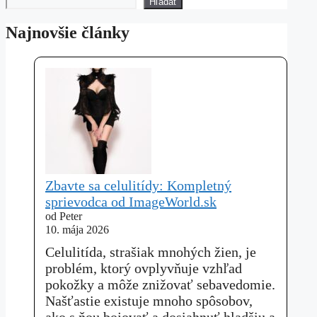
Hľadať
Najnovšie články
Zbavte sa celulitídy: Kompletný
sprievodca od ImageWorld.sk
od Peter
10. mája 2026
Celulitída, strašiak mnohých žien, je
problém, ktorý ovplyvňuje vzhľad
pokožky a môže znižovať sebavedomie.
Našťastie existuje mnoho spôsobov,
ako s ňou bojovať a dosiahnuť hladšiu a