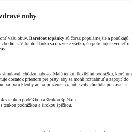
 zdravé nohy
notiť vašu obuv.
Barefoot topánky
sú čoraz populárnejšie a ponúkajú
 chodidla. V tomto článku sa dozviete všetko, čo potrebujete vedieť o
vás.
y simulovali chôdzu naboso. Majú tenkú, flexibilnú podrážku, ktorá u
uje dostatok priestoru pre prsty, aby sa mohli roztiahnuť a zapojiť do
nu podporu klenby ani odpruženie, čo núti svaly chodidla pracovať a
 s tenkou podrážkou a širokou špičkou.