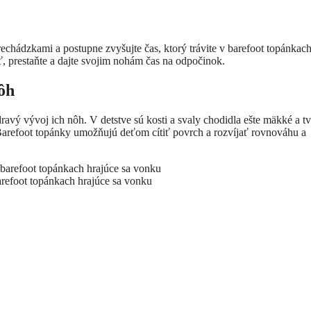
echádzkami a postupne zvyšujte čas, ktorý trávite v barefoot topánkac
, prestaňte a dajte svojim nohám čas na odpočinok.
ôh
dravý vývoj ich nôh. V detstve sú kosti a svaly chodidla ešte mäkké a tv
. Barefoot topánky umožňujú deťom cítiť povrch a rozvíjať rovnováhu a
arefoot topánkach hrajúce sa vonku