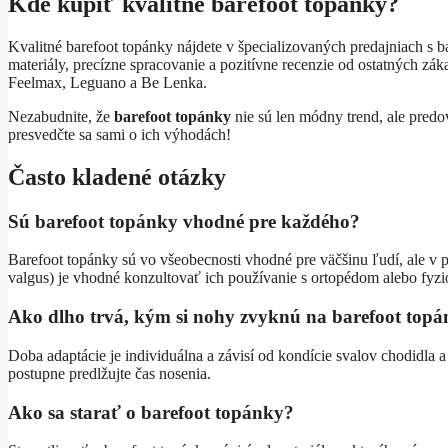
Kde kúpiť kvalitné barefoot topánky?
Kvalitné barefoot topánky nájdete v špecializovaných predajniach s b
materiály, precízne spracovanie a pozitívne recenzie od ostatných zá
Feelmax, Leguano a Be Lenka.
Nezabudnite, že
barefoot topánky
nie sú len módny trend, ale predov
presvedčte sa sami o ich výhodách!
Často kladené otázky
Sú barefoot topánky vhodné pre každého?
Barefoot topánky sú vo všeobecnosti vhodné pre väčšinu ľudí, ale v 
valgus) je vhodné konzultovať ich používanie s ortopédom alebo fyz
Ako dlho trvá, kým si nohy zvyknú na barefoot top
Doba adaptácie je individuálna a závisí od kondície svalov chodidla a 
postupne predlžujte čas nosenia.
Ako sa starať o barefoot topánky?