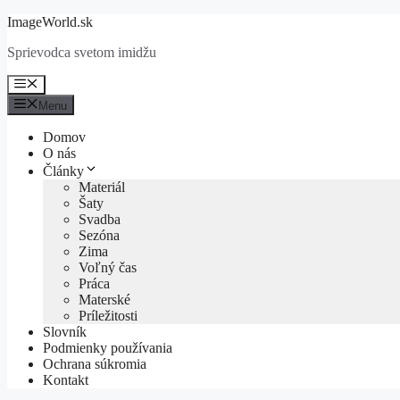
Preskočiť
ImageWorld.sk
na
Sprievodca svetom imidžu
obsah
Menu
Menu
Domov
O nás
Články
Materiál
Šaty
Svadba
Sezóna
Zima
Voľný čas
Práca
Materské
Príležitosti
Slovník
Podmienky používania
Ochrana súkromia
Kontakt