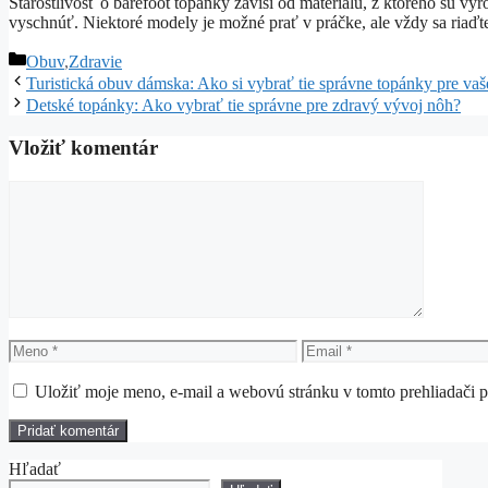
Starostlivosť o barefoot topánky závisí od materiálu, z ktorého sú v
vyschnúť. Niektoré modely je možné prať v práčke, ale vždy sa riaď
Kategórie
Obuv
,
Zdravie
Turistická obuv dámska: Ako si vybrať tie správne topánky pre va
Detské topánky: Ako vybrať tie správne pre zdravý vývoj nôh?
Vložiť komentár
Komentár
Meno
Email
Uložiť moje meno, e-mail a webovú stránku v tomto prehliadači 
Hľadať