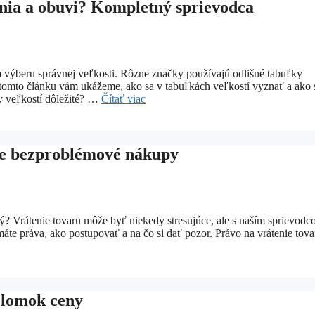
enia a obuvi? Kompletný sprievodca
m výberu správnej veľkosti. Rôzne značky používajú odlišné tabuľky
V tomto článku vám ukážeme, ako sa v tabuľkách veľkostí vyznať a ako 
y veľkostí dôležité? …
Čítať viac
re bezproblémové nákupy
ený? Vrátenie tovaru môže byť niekedy stresujúce, ale s naším sprievodc
áte práva, ako postupovať a na čo si dať pozor. Právo na vrátenie tova
zlomok ceny