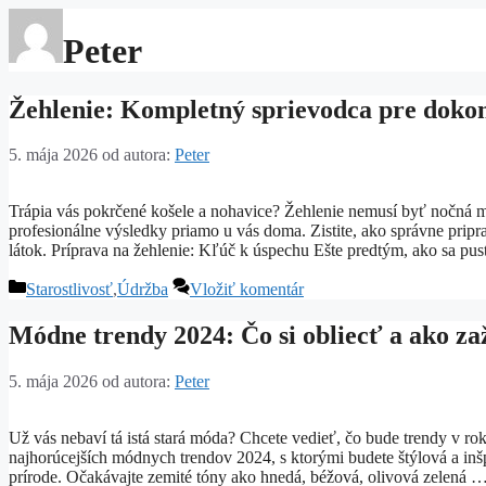
Peter
Žehlenie: Kompletný sprievodca pre dokon
5. mája 2026
od autora:
Peter
Trápia vás pokrčené košele a nohavice? Žehlenie nemusí byť nočná m
profesionálne výsledky priamo u vás doma. Zistite, ako správne pripra
látok. Príprava na žehlenie: Kľúč k úspechu Ešte predtým, ako sa pu
Kategórie
Starostlivosť
,
Údržba
Vložiť komentár
Módne trendy 2024: Čo si obliecť a ako za
5. mája 2026
od autora:
Peter
Už vás nebaví tá istá stará móda? Chcete vedieť, čo bude trendy v ro
najhorúcejších módnych trendov 2024, s ktorými budete štýlová a inšp
prírode. Očakávajte zemité tóny ako hnedá, béžová, olivová zelená 