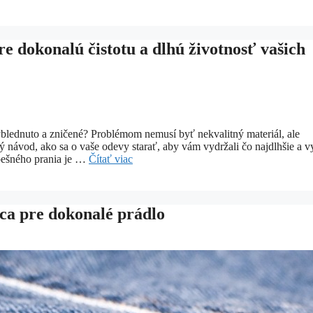
e dokonalú čistotu a dlhú životnosť vašich
yblednuto a zničené? Problémom nemusí byť nekvalitný materiál, ale
návod, ako sa o vaše odevy starať, aby vám vydržali čo najdlhšie a vy
spešného prania je …
Čítať viac
ca pre dokonalé prádlo