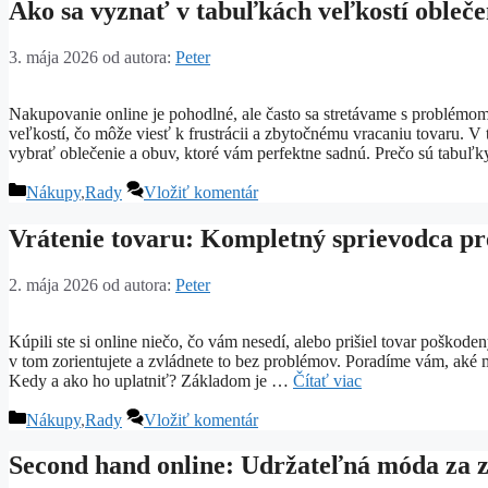
Ako sa vyznať v tabuľkách veľkostí obleč
3. mája 2026
od autora:
Peter
Nakupovanie online je pohodlné, ale často sa stretávame s problémo
veľkostí, čo môže viesť k frustrácii a zbytočnému vracaniu tovaru. 
vybrať oblečenie a obuv, ktoré vám perfektne sadnú. Prečo sú tabuľk
Kategórie
Nákupy
,
Rady
Vložiť komentár
Vrátenie tovaru: Kompletný sprievodca p
2. mája 2026
od autora:
Peter
Kúpili ste si online niečo, čo vám nesedí, alebo prišiel tovar poškod
v tom zorientujete a zvládnete to bez problémov. Poradíme vám, aké m
Kedy a ako ho uplatniť? Základom je …
Čítať viac
Kategórie
Nákupy
,
Rady
Vložiť komentár
Second hand online: Udržateľná móda za 