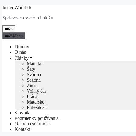
Preskočiť
ImageWorld.sk
na
Sprievodca svetom imidžu
obsah
Menu
Menu
Domov
O nás
Články
Materiál
Šaty
Svadba
Sezóna
Zima
Voľný čas
Práca
Materské
Príležitosti
Slovník
Podmienky používania
Ochrana súkromia
Kontakt