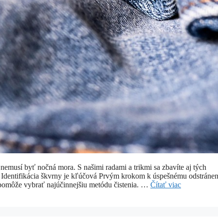
emusí byť nočná mora. S našimi radami a trikmi sa zbavíte aj tých
é. Identifikácia škvrny je kľúčová Prvým krokom k úspešnému odstránen
m pomôže vybrať najúčinnejšiu metódu čistenia. …
Čítať viac