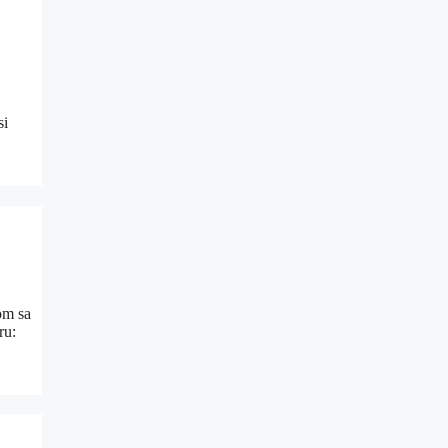
si
om sa
ru: