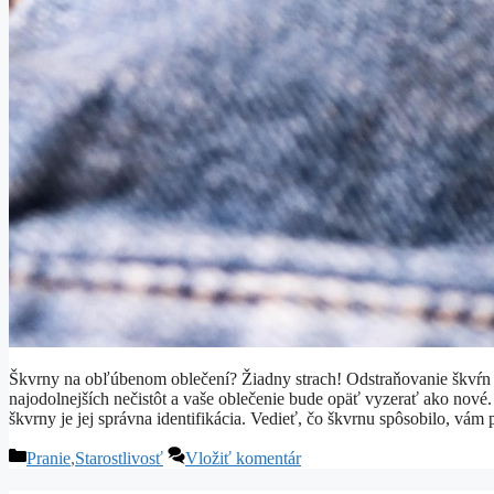
Škvrny na obľúbenom oblečení? Žiadny strach! Odstraňovanie škvŕn n
najodolnejších nečistôt a vaše oblečenie bude opäť vyzerať ako nov
škvrny je jej správna identifikácia. Vedieť, čo škvrnu spôsobilo, vá
Kategórie
Pranie
,
Starostlivosť
Vložiť komentár