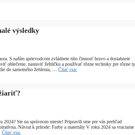
alé výsledky
ora. S naším sprievodcom zvládnete túto činnosť hravo a dosiahnete
viť oblečenie, nastaviť žehličku a používať rôzne techniky pre rôzne t
stíte do samotného žehlenia, …
Čítať viac
žiariť?
ku 2024? Ste na správnom mieste! Pripravili sme pre vás prehľad
iratívna. Návrat k prírode: Farby a materiály V roku 2024 sa vraciame
…
Čítať viac