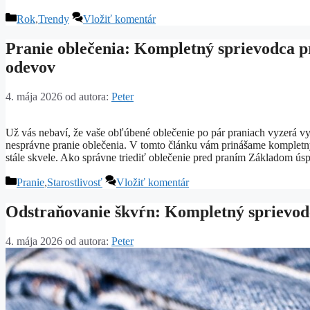
Kategórie
Rok
,
Trendy
Vložiť komentár
Pranie oblečenia: Kompletný sprievodca pr
odevov
4. mája 2026
od autora:
Peter
Už vás nebaví, že vaše obľúbené oblečenie po pár praniach vyzerá v
nesprávne pranie oblečenia. V tomto článku vám prinášame kompletný 
stále skvele. Ako správne triediť oblečenie pred praním Základom ú
Kategórie
Pranie
,
Starostlivosť
Vložiť komentár
Odstraňovanie škvŕn: Kompletný sprievod
4. mája 2026
od autora:
Peter