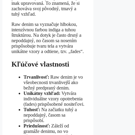
inak upravovaná. To znamená, že si
zachováva svoj pôvodný, tmavý a
tuhý vzhľad.
Raw denim sa vyznačuje hlbokou,
intenzívnou farbou indiga a tuhou
štruktúrou. Na dotyk je často drsný a
nepoddajný, no časom sa nosením
prispôsobuje tvaru tela a vytvára
unikátne vzory a odtiene, tzv. „fades“.
Kľúčové vlastnosti
Trvanlivosť:
Raw denim je vo
všeobecnosti trvanlivejší ako
bežný predpraný denim.
Unikátny vzhľad:
Vytvára
individuálne vzory opotrebenia
(fades) prispôsobené nositeľovi.
Tuhosť:
Na začiatku tuhý a
nepoddajný, časom sa
prispôsobí.
Priedušnosť:
Záleží od
gramáže denimu, no vo