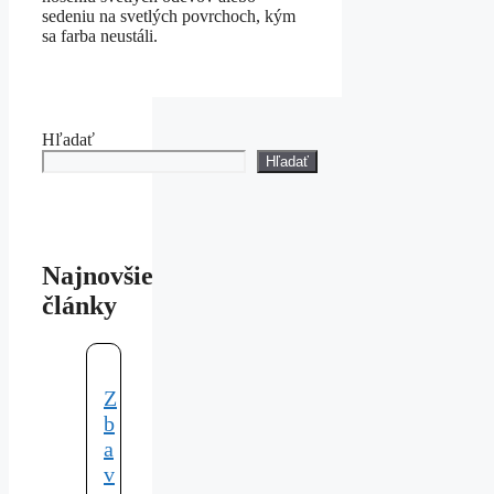
sedeniu na svetlých povrchoch, kým
sa farba neustáli.
Hľadať
Hľadať
Najnovšie
články
Z
b
a
v