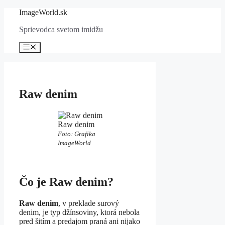
Preskočiť
ImageWorld.sk
na
Sprievodca svetom imidžu
obsah
Menu
Raw denim
Raw denim
Foto: Grafika
ImageWorld
Čo je Raw denim?
Raw denim
, v preklade surový
denim, je typ džínsoviny, ktorá nebola
pred šitím a predajom praná ani nijako