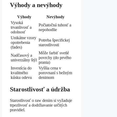
Výhody a nevýhody
Výhody
Nevýhody
Vysoká
Počiatočná tuhosť a
trvanlivosť a
nepohodlie
odolnosť
Unikátne vzory
Potreba špecifickej
opotrebenia
starostlivosti
(fades)
Môže farbiť svetlé
Nadčasový a
povrchy (do prvého
univerzálny štýl
prania)
Investícia do
Vyššia cena v
kvalitného
porovnaní s bežným
kúsku odevu
denimom
Starostlivosť a údržba
Starostlivosť o raw denim si vyžaduje
trpezlivosť a dodržiavanie určitých
pravidiel.