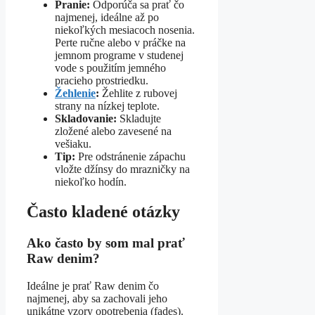
Pranie:
Odporúča sa prať čo
najmenej, ideálne až po
niekoľkých mesiacoch nosenia.
Perte ručne alebo v práčke na
jemnom programe v studenej
vode s použitím jemného
pracieho prostriedku.
Žehlenie
:
Žehlite z rubovej
strany na nízkej teplote.
Skladovanie:
Skladujte
zložené alebo zavesené na
vešiaku.
Tip:
Pre odstránenie zápachu
vložte džínsy do mrazničky na
niekoľko hodín.
Často kladené otázky
Ako často by som mal prať
Raw denim?
Ideálne je prať Raw denim čo
najmenej, aby sa zachovali jeho
unikátne vzory opotrebenia (fades).