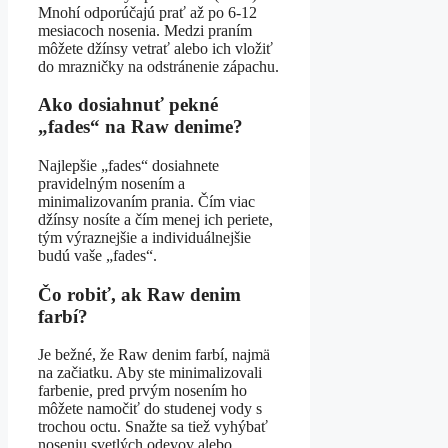
Mnohí odporúčajú prať až po 6-12
mesiacoch nosenia. Medzi praním
môžete džínsy vetrať alebo ich vložiť
do mrazničky na odstránenie zápachu.
Ako dosiahnuť pekné
„fades“ na Raw denime?
Najlepšie „fades“ dosiahnete
pravidelným nosením a
minimalizovaním prania. Čím viac
džínsy nosíte a čím menej ich periete,
tým výraznejšie a individuálnejšie
budú vaše „fades“.
Čo robiť, ak Raw denim
farbí?
Je bežné, že Raw denim farbí, najmä
na začiatku. Aby ste minimalizovali
farbenie, pred prvým nosením ho
môžete namočiť do studenej vody s
trochou octu. Snažte sa tiež vyhýbať
noseniu svetlých odevov alebo