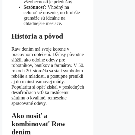
všeobecnosti je priedušný.
Sezónnosť:
Vhodný na
celoročné nosenie, no hrubšie
gramáže sú ideálne na
chladnejšie mesiace.
História a pôvod
Raw denim má svoje korene v
pracovnom oblečení. Džínsy pôvodne
slúžili ako odolné odevy pre
robotníkov, baníkov a farmárov. V 50.
rokoch 20. storočia sa stali symbolom
rebélie a mladosti, a postupne prenikli
aj do mainstreamovej módy.
Popularitu si opäť získal v posledných
desaťročiach vďaka rastúcemu
záujmu o kvalitné, remeselne
spracované odevy.
Ako nosiť a
kombinovať Raw
denim