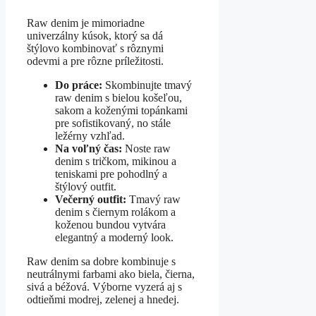
Raw denim je mimoriadne
univerzálny kúsok, ktorý sa dá
štýlovo kombinovať s rôznymi
odevmi a pre rôzne príležitosti.
Do práce:
Skombinujte tmavý
raw denim s bielou košeľou,
sakom a koženými topánkami
pre sofistikovaný, no stále
ležérny vzhľad.
Na voľný čas:
Noste raw
denim s tričkom, mikinou a
teniskami pre pohodlný a
štýlový outfit.
Večerný outfit:
Tmavý raw
denim s čiernym rolákom a
koženou bundou vytvára
elegantný a moderný look.
Raw denim sa dobre kombinuje s
neutrálnymi farbami ako biela, čierna,
sivá a béžová. Výborne vyzerá aj s
odtieňmi modrej, zelenej a hnedej.