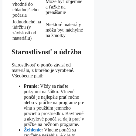
Môže byť objemné
vhodné do
a ťažké na
chladnejšieho
prenášanie
počasia
Jednoduché na
Niektoré materiály
údržbu (v
môžu byť náchylné
závislosti od
na žmolky
materiálu)
Starostlivosť a údržba
Starostlivosť o pončo závisí od
materiálu, z ktorého je vyrobené.
Všeobecne platí:
Pranie:
Vždy sa riaďte
pokynmi na štítku. Vlnené
pončá je najlepšie prať ručne
alebo v práčke na programe pre
vlnu s použitím jemného
pracieho prostriedku. Bavlnené
a akrylové pončá sa dajú prať v
práčke na bežnom programe.
Žehlenie
:
Vlnené pončá sa
zvyčajne nežehlia. Ak je to