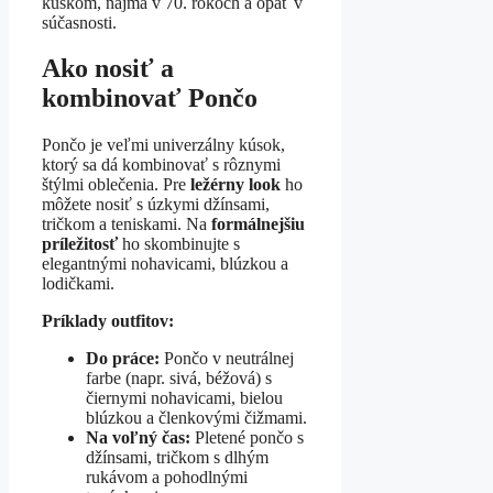
kúskom, najmä v 70. rokoch a opäť v
súčasnosti.
Ako nosiť a
kombinovať Pončo
Pončo je veľmi univerzálny kúsok,
ktorý sa dá kombinovať s rôznymi
štýlmi oblečenia. Pre
ležérny look
ho
môžete nosiť s úzkymi džínsami,
tričkom a teniskami. Na
formálnejšiu
príležitosť
ho skombinujte s
elegantnými nohavicami, blúzkou a
lodičkami.
Príklady outfitov:
Do práce:
Pončo v neutrálnej
farbe (napr. sivá, béžová) s
čiernymi nohavicami, bielou
blúzkou a členkovými čižmami.
Na voľný čas:
Pletené pončo s
džínsami, tričkom s dlhým
rukávom a pohodlnými