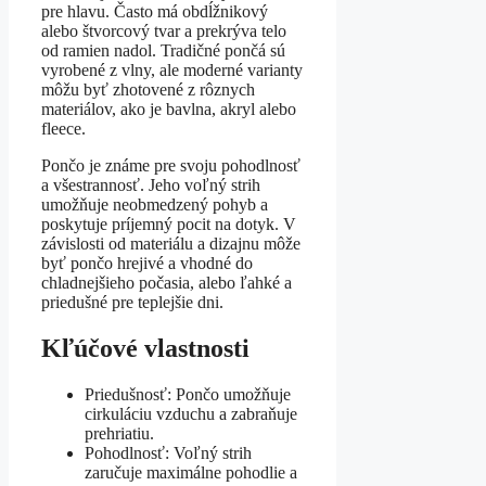
pre hlavu. Často má obdĺžnikový
alebo štvorcový tvar a prekrýva telo
od ramien nadol. Tradičné pončá sú
vyrobené z vlny, ale moderné varianty
môžu byť zhotovené z rôznych
materiálov, ako je bavlna, akryl alebo
fleece.
Pončo je známe pre svoju pohodlnosť
a všestrannosť. Jeho voľný strih
umožňuje neobmedzený pohyb a
poskytuje príjemný pocit na dotyk. V
závislosti od materiálu a dizajnu môže
byť pončo hrejivé a vhodné do
chladnejšieho počasia, alebo ľahké a
priedušné pre teplejšie dni.
Kľúčové vlastnosti
Priedušnosť: Pončo umožňuje
cirkuláciu vzduchu a zabraňuje
prehriatiu.
Pohodlnosť: Voľný strih
zaručuje maximálne pohodlie a