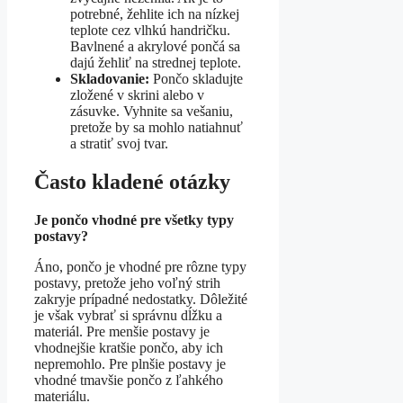
potrebné, žehlite ich na nízkej
teplote cez vlhkú handričku.
Bavlnené a akrylové pončá sa
dajú žehliť na strednej teplote.
Skladovanie:
Pončo skladujte
zložené v skrini alebo v
zásuvke. Vyhnite sa vešaniu,
pretože by sa mohlo natiahnuť
a stratiť svoj tvar.
Často kladené otázky
Je pončo vhodné pre všetky typy
postavy?
Áno, pončo je vhodné pre rôzne typy
postavy, pretože jeho voľný strih
zakryje prípadné nedostatky. Dôležité
je však vybrať si správnu dĺžku a
materiál. Pre menšie postavy je
vhodnejšie kratšie pončo, aby ich
nepremohlo. Pre plnšie postavy je
vhodné tmavšie pončo z ľahkého
materiálu.