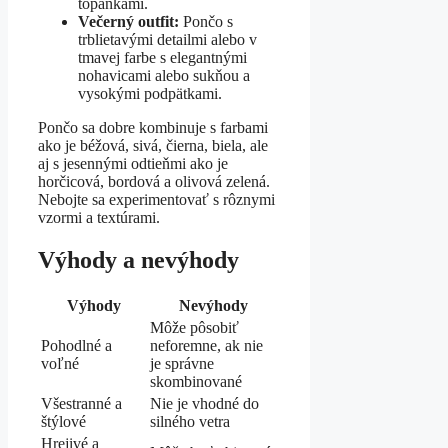
topánkami.
Večerný outfit:
Pončo s
trblietavými detailmi alebo v
tmavej farbe s elegantnými
nohavicami alebo sukňou a
vysokými podpätkami.
Pončo sa dobre kombinuje s farbami
ako je béžová, sivá, čierna, biela, ale
aj s jesennými odtieňmi ako je
horčicová, bordová a olivová zelená.
Nebojte sa experimentovať s rôznymi
vzormi a textúrami.
Výhody a nevýhody
Výhody
Nevýhody
Môže pôsobiť
Pohodlné a
neforemne, ak nie
voľné
je správne
skombinované
Všestranné a
Nie je vhodné do
štýlové
silného vetra
Hrejivé a