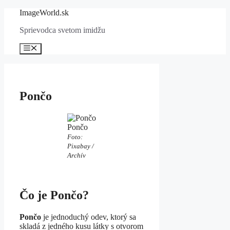
Preskočiť
ImageWorld.sk
na
Sprievodca svetom imidžu
obsah
Menu
Pončo
Pončo
Foto:
Pixabay /
Archív
Čo je Pončo?
Pončo
je jednoduchý odev, ktorý sa
skladá z jedného kusu látky s otvorom