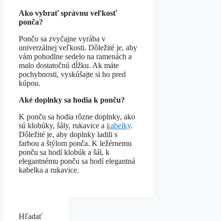
Ako vybrať správnu veľkosť
ponča?
Pončo sa zvyčajne vyrába v
univerzálnej veľkosti. Dôležité je, aby
vám pohodlne sedelo na ramenách a
malo dostatočnú dĺžku. Ak máte
pochybnosti, vyskúšajte si ho pred
kúpou.
Aké doplnky sa hodia k ponču?
K ponču sa hodia rôzne doplnky, ako
sú klobúky, šály, rukavice a
kabelky
.
Dôležité je, aby doplnky ladili s
farbou a štýlom ponča. K ležérnemu
ponču sa hodí klobúk a šál, k
elegantnému ponču sa hodí elegantná
kabelka a rukavice.
Hľadať