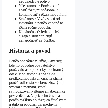
neobmedzuje pohyb.
Všestrannosť: Pončo sa dá
nosiť rôznymi spôsobmi a
kombinovať s rôznymi outfitmi.
Sezónnosť: V závislosti od
materiálu je pončo vhodné na
rôzne ročné obdobia.
Nenáročnosť: Jednoduchý
dizajn a strih zaručujú
nenáročnosť na údržbu.
História a pôvod
Pončo pochádza z Južnej Ameriky,
kde ho pôvodné obyvateľstvo
používalo ako praktický a ochranný
odev. Jeho história siaha až do
predkolumbovských čias. Tradičné
pončá boli často zdobené zložitými
vzormi a motívmi, ktoré
symbolizovali kultúrne a náboženské
presvedčenia. V priebehu času sa
pončo rozšírilo do rôznych častí sveta
a stalo sa populárnym módnym