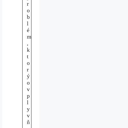
r
o
b
l
é
m
,
k
t
o
r
ý
o
v
p
l
y
v
ň