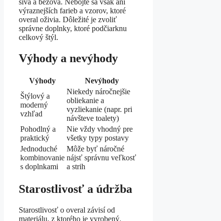
sivá a béžová. Nebojte sa však ani
výraznejších farieb a vzorov, ktoré
overal oživia. Dôležité je zvoliť
správne doplnky, ktoré podčiarknu
celkový štýl.
Výhody a nevýhody
Výhody
Nevýhody
Niekedy náročnejšie
Štýlový a
obliekanie a
moderný
vyzliekanie (napr. pri
vzhľad
návšteve toalety)
Pohodlný a
Nie vždy vhodný pre
praktický
všetky typy postavy
Jednoduché
Môže byť náročné
kombinovanie
nájsť správnu veľkosť
s doplnkami
a strih
Starostlivosť a údržba
Starostlivosť o overal závisí od
materiálu, z ktorého je vyrobený.