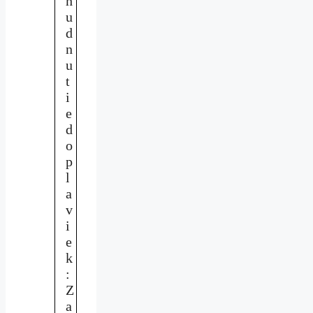
h
u
d
n
u
t
i
e
d
o
p
l
a
v
i
e
k
:
Z
a