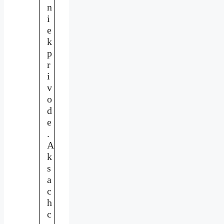
n
i
e
k
p
r
i
v
o
d
e
.
A
k
s
a
c
h
c