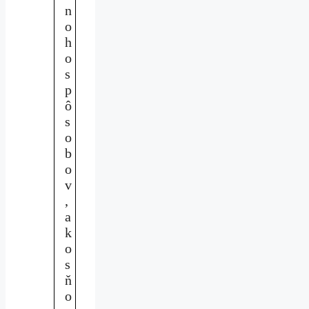
n
o
h
o
s
p
ô
s
o
b
o
v
,
a
k
o
s
ň
o