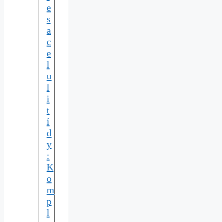
e
s
a
c
e
l
u
l
i
t
í
d
y
:
K
o
m
p
l