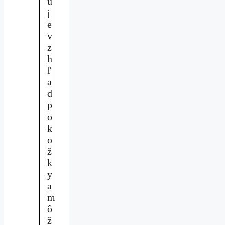
u
j
e
v
z
h
ľ
a
d
p
o
k
o
ž
k
y
a
m
ô
ž