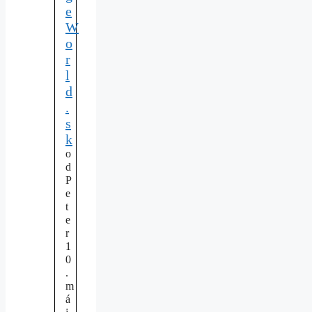
e
W
o
r
l
d
.
s
k
o
d
P
e
t
e
r
1
0
.
m
á