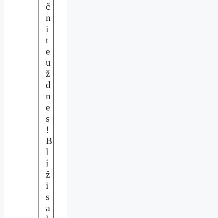
č
n
i
t
e
u
ž
d
n
e
s
!
B
l
í
ž
i
s
a