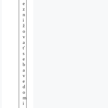
e
z
n
i
ž
o
v
a
ť
s
e
b
a
v
e
d
o
m
i