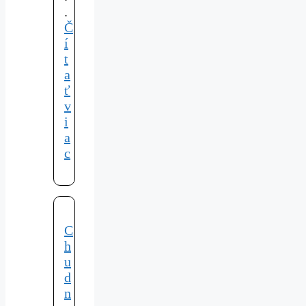
.
Č
í
t
a
ť
v
i
a
c
C
h
u
d
n