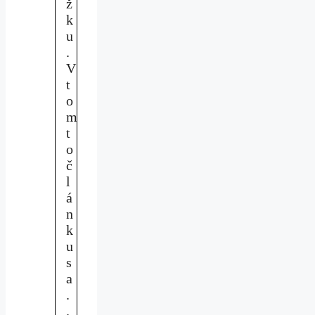
ž
k
u
.
V
t
o
m
t
o
č
l
á
n
k
u
s
a
.
.