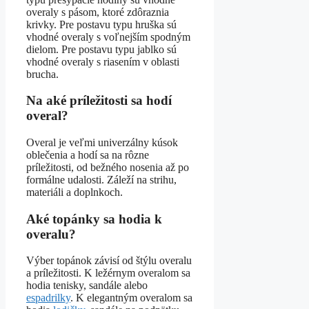
overaly s pásom, ktoré zdôraznia
krivky. Pre postavu typu hruška sú
vhodné overaly s voľnejším spodným
dielom. Pre postavu typu jablko sú
vhodné overaly s riasením v oblasti
brucha.
Na aké príležitosti sa hodí
overal?
Overal je veľmi univerzálny kúsok
oblečenia a hodí sa na rôzne
príležitosti, od bežného nosenia až po
formálne udalosti. Záleží na strihu,
materiáli a doplnkoch.
Aké topánky sa hodia k
overalu?
Výber topánok závisí od štýlu overalu
a príležitosti. K ležérnym overalom sa
hodia tenisky, sandále alebo
espadrilky
. K elegantným overalom sa