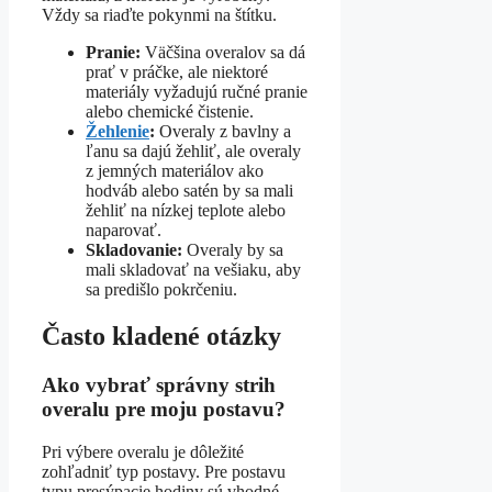
Vždy sa riaďte pokynmi na štítku.
Pranie:
Väčšina overalov sa dá
prať v práčke, ale niektoré
materiály vyžadujú ručné pranie
alebo chemické čistenie.
Žehlenie
:
Overaly z bavlny a
ľanu sa dajú žehliť, ale overaly
z jemných materiálov ako
hodváb alebo satén by sa mali
žehliť na nízkej teplote alebo
naparovať.
Skladovanie:
Overaly by sa
mali skladovať na vešiaku, aby
sa predišlo pokrčeniu.
Často kladené otázky
Ako vybrať správny strih
overalu pre moju postavu?
Pri výbere overalu je dôležité
zohľadniť typ postavy. Pre postavu
typu presýpacie hodiny sú vhodné