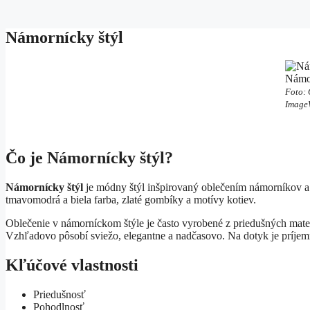
Námornícky štýl
Námor
Foto: 
Image
Čo je Námornícky štýl?
Námornícky štýl
je módny štýl inšpirovaný oblečením námorníkov a
tmavomodrá a biela farba, zlaté gombíky a motívy kotiev.
Oblečenie v námorníckom štýle je často vyrobené z priedušných materi
Vzhľadovo pôsobí sviežo, elegantne a nadčasovo. Na dotyk je príjemn
Kľúčové vlastnosti
Priedušnosť
Pohodlnosť