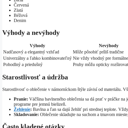
Červená
Zlatá
Béžová
Denim
Výhody a nevýhody
Výhody
Nevýhody
Nadčasový a elegantný vzhľad
Môže pôsobiť príliš tradične
Univerzálny a ľahko kombinovateľný
Nie vždy vhodný pre formálne
Pohodlný a priedušný
Pruhy môžu opticky rozširova
Starostlivosť a údržba
Starostlivosť o oblečenie v námorníckom štýle závisí od materiálu. V
Pranie:
Väčšina bavlneného oblečenia sa dá prať v práčke na j
programe pre jemnú bielizeň.
Žehlenie
:
Bavlna a ľan sa dajú žehliť pri strednej teplote. Vždy
Skladovanie:
Oblečenie skladujte na suchom a tmavom mieste, a
Často kladené otázky