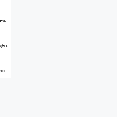
avu,
jte s
nými