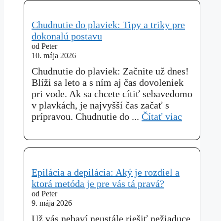
Chudnutie do plaviek: Tipy a triky pre
dokonalú postavu
od Peter
10. mája 2026
Chudnutie do plaviek: Začnite už dnes!
Blíži sa leto a s ním aj čas dovoleniek
pri vode. Ak sa chcete cítiť sebavedomo
v plavkách, je najvyšší čas začať s
prípravou. Chudnutie do ...
Čítať viac
Epilácia a depilácia: Aký je rozdiel a
ktorá metóda je pre vás tá pravá?
od Peter
9. mája 2026
Už vás nebaví neustále riešiť nežiaduce