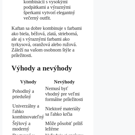
kombinácii s vysokými
podpätkami a výraznými
šperkami vytvorí elegantný
večerný outfit.
Kaftan sa dobre kombinuje s farbami
ako biela, béžová, zlatá, strieborná,
ale aj s výraznými farbami ako
tyrkysová, oranžová alebo ružová.
Záleží na vašom osobnom štýle a
príležitosti.
Výhody a nevýhody
Výhody
Nevýhody
Nemusí byť
Pohodlný a
vhodný pre veľmi
priedušný
formálne príležitosti
Univerzálny a
Niektoré materiály
ľahko
sa ľahko krčia
kombinovateľný
Štýlový a
Môže pôsobiť príliš
moderný
ležérne