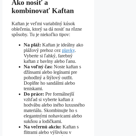
Ako nosiť a
kombinovať Kaftan
Kaftan je veľmi variabilný kúsok
oblečenia, ktorý sa dá nosiť na rôzne
spôsoby. Tu je niekoľko tipov:
Na pláž:
Kaftan je ideálny ako
plážový prehoz cez
plavky
.
Vyberte si ľahký, farebný
kaftan z bavlny alebo ľanu.
Na voľný čas:
Noste kaftan s
džínsami alebo legínami pre
pohodlný a štýlový outfit.
Doplňte ho sandálmi alebo
teniskami.
Do práce:
Pre formálnejší
vzhľad si vyberte kaftan z
hodvábu alebo iného luxusného
materiálu. Skombinujte ho s
elegantnými nohavicami alebo
sukňou a lodičkami.
Na večernú akciu:
Kaftan s
flitrami alebo výšivkou v