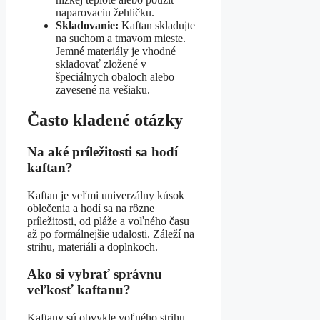
naparovaciu žehličku.
Skladovanie:
Kaftan skladujte
na suchom a tmavom mieste.
Jemné materiály je vhodné
skladovať zložené v
špeciálnych obaloch alebo
zavesené na vešiaku.
Často kladené otázky
Na aké príležitosti sa hodí
kaftan?
Kaftan je veľmi univerzálny kúsok
oblečenia a hodí sa na rôzne
príležitosti, od pláže a voľného času
až po formálnejšie udalosti. Záleží na
strihu, materiáli a doplnkoch.
Ako si vybrať správnu
veľkosť kaftanu?
Kaftany sú obvykle voľného strihu,