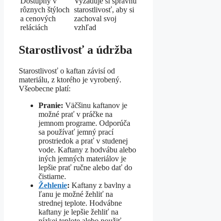
Dostupný v
Vyžaduje si správnu
rôznych štýloch
starostlivosť, aby si
a cenových
zachoval svoj
reláciách
vzhľad
Starostlivosť a údržba
Starostlivosť o kaftan závisí od
materiálu, z ktorého je vyrobený.
Všeobecne platí:
Pranie:
Väčšinu kaftanov je
možné prať v práčke na
jemnom programe. Odporúča
sa používať jemný prací
prostriedok a prať v studenej
vode. Kaftany z hodvábu alebo
iných jemných materiálov je
lepšie prať ručne alebo dať do
čistiarne.
Žehlenie
:
Kaftany z bavlny a
ľanu je možné žehliť na
strednej teplote. Hodvábne
kaftany je lepšie žehliť na
nízkej teplote alebo použiť