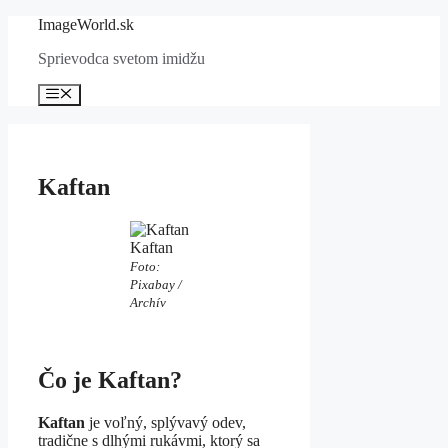
Preskočiť
ImageWorld.sk
na
Sprievodca svetom imidžu
obsah
Menu
Kaftan
Kaftan
Foto:
Pixabay /
Archív
Čo je Kaftan?
Kaftan
je voľný, splývavý odev,
tradične s dlhými rukávmi, ktorý sa