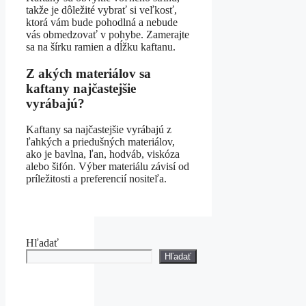
takže je dôležité vybrať si veľkosť,
ktorá vám bude pohodlná a nebude
vás obmedzovať v pohybe. Zamerajte
sa na šírku ramien a dĺžku kaftanu.
Z akých materiálov sa
kaftany najčastejšie
vyrábajú?
Kaftany sa najčastejšie vyrábajú z
ľahkých a priedušných materiálov,
ako je bavlna, ľan, hodváb, viskóza
alebo šifón. Výber materiálu závisí od
príležitosti a preferencií nositeľa.
Hľadať
Hľadať