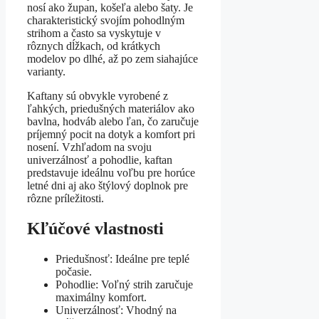
nosí ako župan, košeľa alebo šaty. Je
charakteristický svojím pohodlným
strihom a často sa vyskytuje v
rôznych dĺžkach, od krátkych
modelov po dlhé, až po zem siahajúce
varianty.
Kaftany sú obvykle vyrobené z
ľahkých, priedušných materiálov ako
bavlna, hodváb alebo ľan, čo zaručuje
príjemný pocit na dotyk a komfort pri
nosení. Vzhľadom na svoju
univerzálnosť a pohodlie, kaftan
predstavuje ideálnu voľbu pre horúce
letné dni aj ako štýlový doplnok pre
rôzne príležitosti.
Kľúčové vlastnosti
Priedušnosť: Ideálne pre teplé
počasie.
Pohodlie: Voľný strih zaručuje
maximálny komfort.
Univerzálnosť: Vhodný na