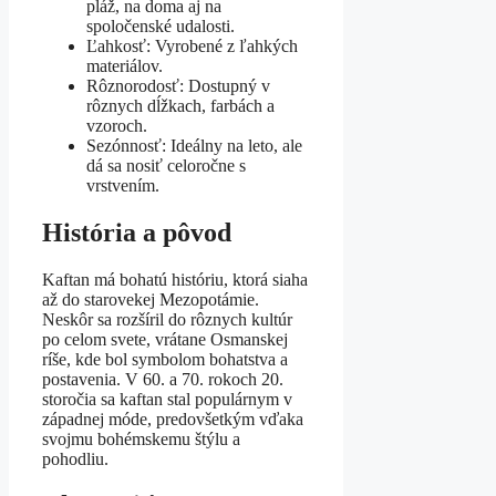
pláž, na doma aj na
spoločenské udalosti.
Ľahkosť: Vyrobené z ľahkých
materiálov.
Rôznorodosť: Dostupný v
rôznych dĺžkach, farbách a
vzoroch.
Sezónnosť: Ideálny na leto, ale
dá sa nosiť celoročne s
vrstvením.
História a pôvod
Kaftan má bohatú históriu, ktorá siaha
až do starovekej Mezopotámie.
Neskôr sa rozšíril do rôznych kultúr
po celom svete, vrátane Osmanskej
ríše, kde bol symbolom bohatstva a
postavenia. V 60. a 70. rokoch 20.
storočia sa kaftan stal populárnym v
západnej móde, predovšetkým vďaka
svojmu bohémskemu štýlu a
pohodliu.