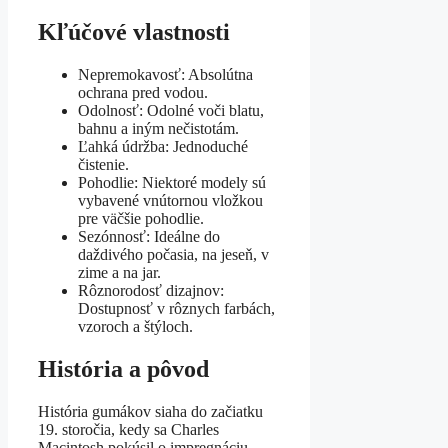
Kľúčové vlastnosti
Nepremokavosť: Absolútna
ochrana pred vodou.
Odolnosť: Odolné voči blatu,
bahnu a iným nečistotám.
Ľahká údržba: Jednoduché
čistenie.
Pohodlie: Niektoré modely sú
vybavené vnútornou vložkou
pre väčšie pohodlie.
Sezónnosť: Ideálne do
daždivého počasia, na jeseň, v
zime a na jar.
Rôznorodosť dizajnov:
Dostupnosť v rôznych farbách,
vzoroch a štýloch.
História a pôvod
História gumákov siaha do začiatku
19. storočia, kedy sa Charles
Macintosh pokúsil o impregnáciu