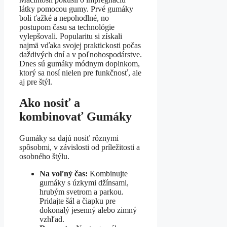
látky pomocou gumy. Prvé gumáky
boli ťažké a nepohodlné, no
postupom času sa technológie
vylepšovali. Popularitu si získali
najmä vďaka svojej praktickosti počas
daždivých dní a v poľnohospodárstve.
Dnes sú gumáky módnym doplnkom,
ktorý sa nosí nielen pre funkčnosť, ale
aj pre štýl.
Ako nosiť a
kombinovať Gumáky
Gumáky sa dajú nosiť rôznymi
spôsobmi, v závislosti od príležitosti a
osobného štýlu.
Na voľný čas:
Kombinujte
gumáky s úzkymi džínsami,
hrubým svetrom a parkou.
Pridajte šál a čiapku pre
dokonalý jesenný alebo zimný
vzhľad.