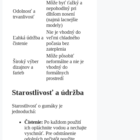
Môže byť ťažký a
nepohodlný pri
Odolnosť a
dlhšom nosení
trvanlivosť
(najmä lacnejšie
modely)
Nie je vhodný do
Ľahká údržba a
veľmi chladného
čistenie
počasia bez
zateplenia
Môže pôsobiť
Široký výber
neformálne a nie je
dizajnov a
vhodný do
farieb
formálnych
prostredí
Starostlivosť a údržba
Starostlivosť o gumáky je
jednoduchá:
Čistenie:
Po každom použití
ich opláchnite vodou a nechajte
vyschnúť. Pre odstránenie
odolných nečistôt použite