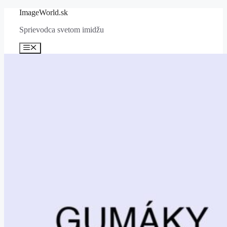
Preskočiť
ImageWorld.sk
na
Sprievodca svetom imidžu
obsah
Menu