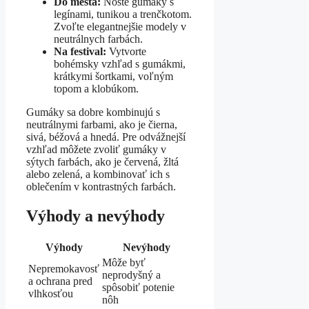
Do mesta:
Noste gumáky s
legínami, tunikou a trenčkotom.
Zvoľte elegantnejšie modely v
neutrálnych farbách.
Na festival:
Vytvorte
bohémsky vzhľad s gumákmi,
krátkymi šortkami, voľným
topom a klobúkom.
Gumáky sa dobre kombinujú s
neutrálnymi farbami, ako je čierna,
sivá, béžová a hnedá. Pre odvážnejší
vzhľad môžete zvoliť gumáky v
sýtych farbách, ako je červená, žltá
alebo zelená, a kombinovať ich s
oblečením v kontrastných farbách.
Výhody a nevýhody
Výhody
Nevýhody
Môže byť
Nepremokavosť
neprodyšný a
a ochrana pred
spôsobiť potenie
vlhkosťou
nôh