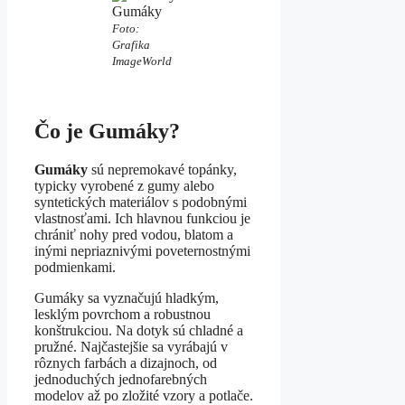
Gumáky
Foto:
Grafika
ImageWorld
Čo je Gumáky?
Gumáky
sú nepremokavé topánky,
typicky vyrobené z gumy alebo
syntetických materiálov s podobnými
vlastnosťami. Ich hlavnou funkciou je
chrániť nohy pred vodou, blatom a
inými nepriaznivými poveternostnými
podmienkami.
Gumáky sa vyznačujú hladkým,
lesklým povrchom a robustnou
konštrukciou. Na dotyk sú chladné a
pružné. Najčastejšie sa vyrábajú v
rôznych farbách a dizajnoch, od
jednoduchých jednofarebných
modelov až po zložité vzory a potlače.