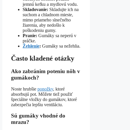
jemnú kefku a mydlovú vodu.
Skladovanie:
Skladujte ich na
suchom a chladnom mieste,
mimo priameho slnečného
žiarenia, aby nedošlo k
poškodeniu gumy.
Pranie:
Gumáky sa neperú v
práčke.
Žehlenie
:
Gumáky sa nežehlia.
Často kladené otázky
Ako zabránim poteniu nôh v
gumákoch?
Noste hrubšie
ponožky
, ktoré
absorbujú pot. Môžete tiež použiť
špeciálne vložky do gumákov, ktoré
zabezpečia lepšiu ventiláciu.
Sú gumáky vhodné do
mrazu?