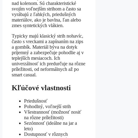
nad kolenom. Sú charakteristické
svojím voľnejším strihom a často sa
vyrábajú z ľahkých, priedušných
materiálov, ako je bavlna, ľan alebo
zmes syntetických vlákien.
Typicky majú klasický strih nohavíc,
často s vreckami a zapínaním na zips
a gombík. Materiál býva na dotyk
príjemný a zabezpečuje pohodlie aj v
teplejších mesiacoch. Ich
univerzálnosť ich predurčuje na rôzne
príležitosti, od neformálnych až po
smart casual.
Kľúčové vlastnosti
Priedušnosť
Pohodlný, voľnejší strih
Všestrannosť (možnosť nosiť
na rôzne príležitosti)
Sezónnosť (ideálne na jar a
leto)
Dostupnosť v rôznych