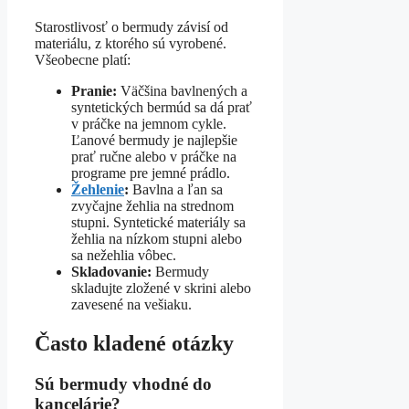
Starostlivosť o bermudy závisí od
materiálu, z ktorého sú vyrobené.
Všeobecne platí:
Pranie:
Väčšina bavlnených a
syntetických bermúd sa dá prať
v práčke na jemnom cykle.
Ľanové bermudy je najlepšie
prať ručne alebo v práčke na
programe pre jemné prádlo.
Žehlenie
:
Bavlna a ľan sa
zvyčajne žehlia na strednom
stupni. Syntetické materiály sa
žehlia na nízkom stupni alebo
sa nežehlia vôbec.
Skladovanie:
Bermudy
skladujte zložené v skrini alebo
zavesené na vešiaku.
Často kladené otázky
Sú bermudy vhodné do
kancelárie?