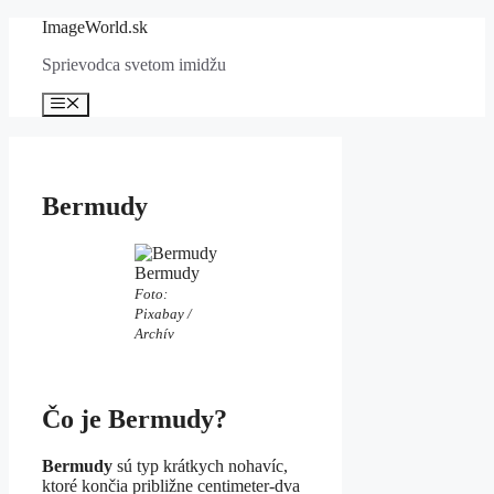
Preskočiť
ImageWorld.sk
na
Sprievodca svetom imidžu
obsah
Menu
Bermudy
Bermudy
Foto:
Pixabay /
Archív
Čo je Bermudy?
Bermudy
sú typ krátkych nohavíc,
ktoré končia približne centimeter-dva