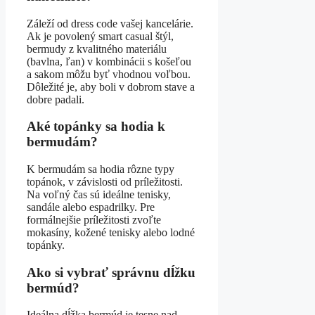
Záleží od dress code vašej kancelárie.
Ak je povolený smart casual štýl,
bermudy z kvalitného materiálu
(bavlna, ľan) v kombinácii s košeľou
a sakom môžu byť vhodnou voľbou.
Dôležité je, aby boli v dobrom stave a
dobre padali.
Aké topánky sa hodia k
bermudám?
K bermudám sa hodia rôzne typy
topánok, v závislosti od príležitosti.
Na voľný čas sú ideálne tenisky,
sandále alebo espadrilky. Pre
formálnejšie príležitosti zvoľte
mokasíny, kožené tenisky alebo lodné
topánky.
Ako si vybrať správnu dĺžku
bermúd?
Ideálna dĺžka bermúd je tesne nad