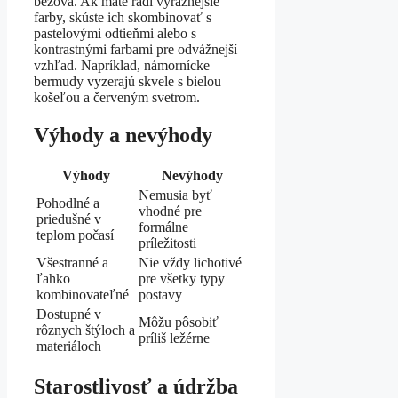
béžová. Ak máte radi výraznejšie
farby, skúste ich skombinovať s
pastelovými odtieňmi alebo s
kontrastnými farbami pre odvážnejší
vzhľad. Napríklad, námornícke
bermudy vyzerajú skvele s bielou
košeľou a červeným svetrom.
Výhody a nevýhody
Výhody
Nevýhody
Nemusia byť
Pohodlné a
vhodné pre
priedušné v
formálne
teplom počasí
príležitosti
Všestranné a
Nie vždy lichotivé
ľahko
pre všetky typy
kombinovateľné
postavy
Dostupné v
Môžu pôsobiť
rôznych štýloch a
príliš ležérne
materiáloch
Starostlivosť a údržba