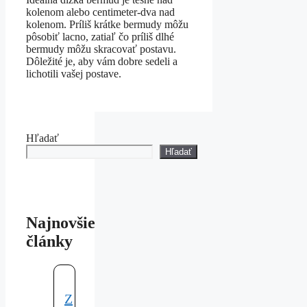
kolenom alebo centimeter-dva nad
kolenom. Príliš krátke bermudy môžu
pôsobiť lacno, zatiaľ čo príliš dlhé
bermudy môžu skracovať postavu.
Dôležité je, aby vám dobre sedeli a
lichotili vašej postave.
Hľadať
Hľadať
Najnovšie
články
Z