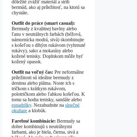
dôležité zvážiť materiál a strih
bermúd, ako aj príležitosť, na ktorú sa
chystáte.
Outfit do práce (smart casual):
Bermudy z kvalitnej bavlny alebo
ľanu v neutrálnych farbách (béžová,
námornícka modrá, sivá) skombinujte
s košeľou s dlhým rukávom (vyhrnuté
rukávy), sako a mokasíny alebo
kožené tenisky. Doplnkom môže byť
kožený opasok.
Outfit na voľný čas:
Pre neformálne
príležitosti sú ideálne bermudy z
denimu alebo plátna. Noste ich s
tričkom s krátkym rukávom,
polotričkom alebo ľahkou košeľou. K
tomu sa hodia tenisky, sandále alebo
espadrilky
. Nezabudnite na
slnečné
okuliare
a klobúk.
Farebné kombinácie:
Bermudy sa
dobre kombinujú s neutrálnymi
farbami, ako je biela, čierna, sivá a