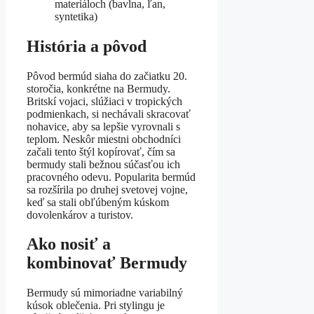
materiáloch (bavlna, ľan,
syntetika)
História a pôvod
Pôvod bermúd siaha do začiatku 20.
storočia, konkrétne na Bermudy.
Britskí vojaci, slúžiaci v tropických
podmienkach, si nechávali skracovať
nohavice, aby sa lepšie vyrovnali s
teplom. Neskôr miestni obchodníci
začali tento štýl kopírovať, čím sa
bermudy stali bežnou súčasťou ich
pracovného odevu. Popularita bermúd
sa rozšírila po druhej svetovej vojne,
keď sa stali obľúbeným kúskom
dovolenkárov a turistov.
Ako nosiť a
kombinovať Bermudy
Bermudy sú mimoriadne variabilný
kúsok oblečenia. Pri stylingu je