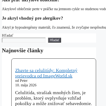
Akrylové oblečenie perte v práčke na jemnom cykle so studenou vodou.
Je akryl vhodný pre alergikov?
Akryl je hypoalergénny materiál, čo znamená, že zvyčajne nespôsobuje
Hľadať
Hľadať
Najnovšie články
Zbavte sa celulitídy: Kompletný
sprievodca od ImageWorld.sk
od Peter
10. mája 2026
Celulitída, strašiak mnohých žien, je
problém, ktorý ovplyvňuje vzhľad
pokožky a môže znižovať sebavedomie.