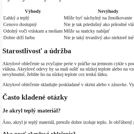
Výhody
Nevýhody
Ľahký a teplý
Môže byť náchylný na žmolkovanie
Cenovo dostupný
Nie je tak priedušný ako prírodné vl
Odolný voči vráskam a moliam
Môže sa staticky nabíjať
Dobre drží farbu
Nie je taký trvanlivý ako niektoré iné
Starostlivosť a údržba
Akrylové oblečenie sa zvyčajne perie v práčke na jemnom cykle s pou
vlákna. Akrylové odevy by sa mali sušiť na nízkej teplote alebo na vz
nevyhnutné, žehlite ho na nízkej teplote cez tenkú látku.
Akrylové oblečenie skladujte poskladané v skrini alebo v zásuvke. Vyhn
Často kladené otázky
Je akryl teplý materiál?
Áno, akryl je teplý materiál, pretože dobre izoluje teplo. Je obľúbený
Ako prať akrylové oblečenie?