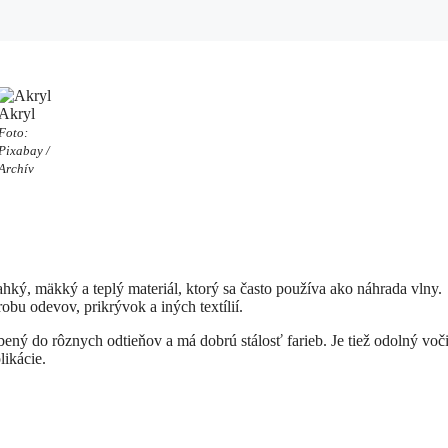
Akryl
Foto:
Pixabay /
Archív
ahký, mäkký a teplý materiál, ktorý sa často používa ako náhrada vlny.
bu odevov, prikrývok a iných textílií.
ný do rôznych odtieňov a má dobrú stálosť farieb. Je tiež odolný voč
likácie.