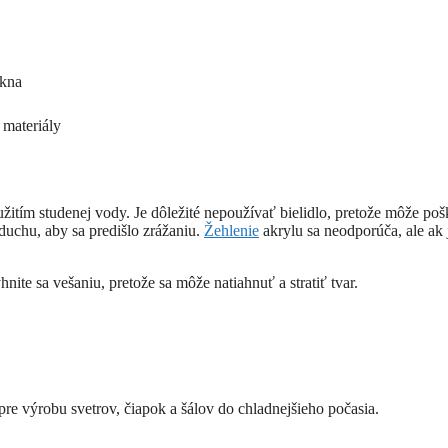
ákna
 materiály
žitím studenej vody. Je dôležité nepoužívať bielidlo, pretože môže poš
duchu, aby sa predišlo zrážaniu.
Žehlenie
akrylu sa neodporúča, ale ak 
ite sa vešaniu, pretože sa môže natiahnuť a stratiť tvar.
 pre výrobu svetrov, čiapok a šálov do chladnejšieho počasia.