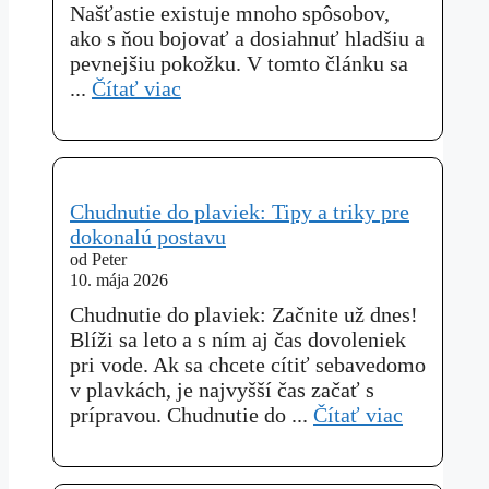
Našťastie existuje mnoho spôsobov,
ako s ňou bojovať a dosiahnuť hladšiu a
pevnejšiu pokožku. V tomto článku sa
...
Čítať viac
Chudnutie do plaviek: Tipy a triky pre
dokonalú postavu
od Peter
10. mája 2026
Chudnutie do plaviek: Začnite už dnes!
Blíži sa leto a s ním aj čas dovoleniek
pri vode. Ak sa chcete cítiť sebavedomo
v plavkách, je najvyšší čas začať s
prípravou. Chudnutie do ...
Čítať viac