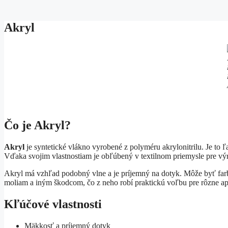
Akryl
Čo je Akryl?
Akryl
je syntetické vlákno vyrobené z polyméru akrylonitrilu. Je to ľ
Vďaka svojim vlastnostiam je obľúbený v textilnom priemysle pre výro
Akryl má vzhľad podobný vlne a je príjemný na dotyk. Môže byť farbe
moliam a iným škodcom, čo z neho robí praktickú voľbu pre rôzne ap
Kľúčové vlastnosti
Mäkkosť a príjemný dotyk