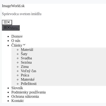
Preskočiť
ImageWorld.sk
na
Sprievodca svetom imidžu
obsah
Menu
Menu
Domov
O nás
Články
Materiál
Šaty
Svadba
Sezóna
Zima
Voľný čas
Práca
Materské
Príležitosti
Slovník
Podmienky používania
Ochrana súkromia
Kontakt