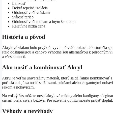
Ľahkosť
Dobrá tepelná izolácia
Odolnosť voči vráskam
Stálosť farieb
Odolnosť voči moliam a iným škodcom
Relatívne nízka cena
História a pôvod
Akrylové vlákno bolo prvýkrát vyvinuté v 40. rokoch 20. storočia spo
stalo dostupnejšou a cenovo výhodnejšou alternatívou k prírodným vl
a všestrannosti.
Ako nosiť a kombinovať Akryl
Akryl je veľmi univerzálny materiál, ktorý sa dá ľahko kombinovať s
počasia a dajú sa nosiť s džínsami, sukňami alebo elegantnými nohav
sakom a nohavicami.
Na voľný čas môžete nosiť akrylové mikiny alebo kardigány s legína
čierna, biela, sivá a béžová. Pre oživenie outfitu môžete pridať dopln
Výhody a nevýhody