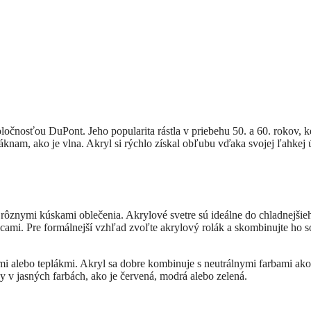
ločnosťou DuPont. Jeho popularita rástla v priebehu 50. a 60. rokov, k
áknam, ako je vlna. Akryl si rýchlo získal obľubu vďaka svojej ľahkej
 rôznymi kúskami oblečenia. Akrylové svetre sú ideálne do chladnejšie
icami. Pre formálnejší vzhľad zvoľte akrylový rolák a skombinujte ho s
mi alebo teplákmi. Akryl sa dobre kombinuje s neutrálnymi farbami ako
ky v jasných farbách, ako je červená, modrá alebo zelená.