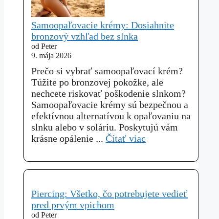
Samoopaľovacie krémy: Dosiahnite
bronzový vzhľad bez slnka
od Peter
9. mája 2026
Prečo si vybrať samoopaľovací krém?
Túžite po bronzovej pokožke, ale
nechcete riskovať poškodenie slnkom?
Samoopaľovacie krémy sú bezpečnou a
efektívnou alternatívou k opaľovaniu na
slnku alebo v soláriu. Poskytujú vám
krásne opálenie ...
Čítať viac
Piercing: Všetko, čo potrebujete vedieť
pred prvým vpichom
od Peter